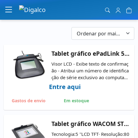
Navegação principal
Tablet
gráfico ePadLink 54-64111
Visor LCD - Exibe texto de confirmaç
ão - Atribui um número de identifica
ção de série exclusivo ao computad
or host - Gera assinaturas eletrônica
Entre aqui
s juridicamente vinculativas - Alimen
tado por porta USB
Gastos de envio
Em estoque
Tablet
gráfico WACOM STU-530
Tecnologia:5 ''LCD TFT· Resolução:80