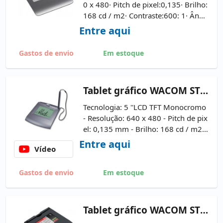
0 x 480· Pitch de pixel:0,135· Brilho:
168 cd / m2· Contraste:600: 1· Ângu
lo de visão:140ºV / 140ºH· Interface
Entre aqui
s:1xUSB 2.0
Gastos de envio
Em estoque
Tablet
gráfico WACOM STU-500
Tecnologia: 5 ''LCD TFT Monocromo
- Resolução: 640 x 480 - Pitch de pix
el: 0,135 mm - Brilho: 168 cd / m2 -
Contraste: 600: 1 - Interfaces: 1xUSB
Entre aqui
Vídeo
2.0 ·1xPorta Serial ·
Caneta aponta
dora incluída
Gastos de envio
Em estoque
Tablet
gráfico WACOM STU-520