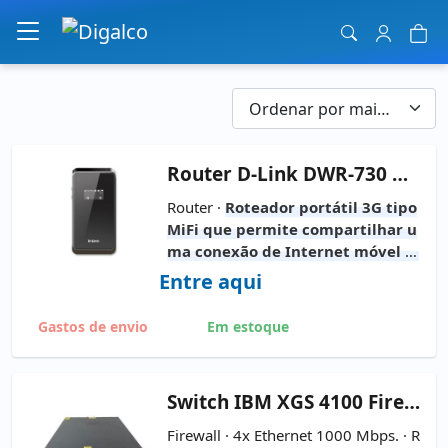
Navegação principal
Router
D-Link DWR-730 Router Wi-Fi 3G
Router ·
Roteador portátil 3G tipo
MiFi que permite compartilhar u
ma conexão de Internet móvel vi
a Wi-Fi de até 150 Mbps. Seu desi
Entre aqui
gn compacto com bateria integr
ada torna-o uma solução ideal pa
Gastos de envio
Em estoque
ra ter conexão em viagens, escrit
órios temporários ou locais sem r
ede fixa
Switch
IBM XGS 4100 FireWall
Firewall · 4x Ethernet 1000 Mbps. · R