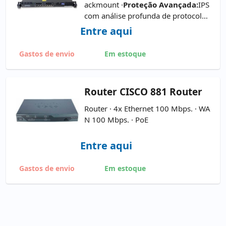
ackmount ·
Proteção Avançada:
IPS
com análise profunda de protocolos
e reputação de IP do IBM X‑Force.
D
Entre aqui
esempenho:
Até 1 Gbps (IPS), 400 M
bps com inspeção SSL.
Conectivida
Gastos de envio
Em estoque
de:
1 Módulo de Interface de Rede
(NIM) e até 6 segmentos protegidos.
Segurança:
Certificação FIPS 140‑2,
Router
CISCO 881 Router
armazenamento em SSD opcional.
G
estão Centralizada:
Compatível co
Router · 4x Ethernet 100 Mbps. · WA
m IBM Security SiteProtector.
N 100 Mbps. · PoE
Entre aqui
Gastos de envio
Em estoque