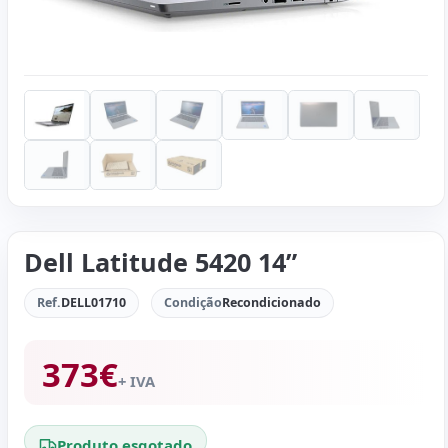
Dell Latitude 5420 14”
Ref.
DELL01710
Condição
Recondicionado
373
€
+ IVA
Produto esgotado