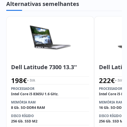
Alternativas semelhantes
Dell Latitude 7300 13.3''
Dell Latit
198
€
222
€
+ IVA
+ IVA
PROCESSADOR
PROCESSADOR
Intel Core i5 8365U 1.6 GHz.
Intel Core i5 82
MEMÓRIA RAM
MEMÓRIA RAM
8 Gb. SO-DDR4 RAM
16 Gb. SO-DDR4
DISCO RÍGIDO
DISCO RÍGIDO
256 Gb. SSD M2
256 Gb. SSD M2