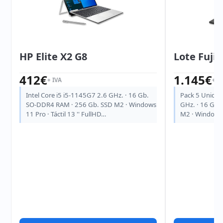
HP Elite X2 G8
Lote Fuji
412
€
1.145
€
+ IVA
+ I
Intel Core i5 i5-1145G7 2.6 GHz. · 16 Gb.
Pack 5 Unidad
SO-DDR4 RAM · 256 Gb. SSD M2 · Windows
GHz. · 16 Gb.
11 Pro · Táctil 13 '' FullHD…
M2 · Windows 1