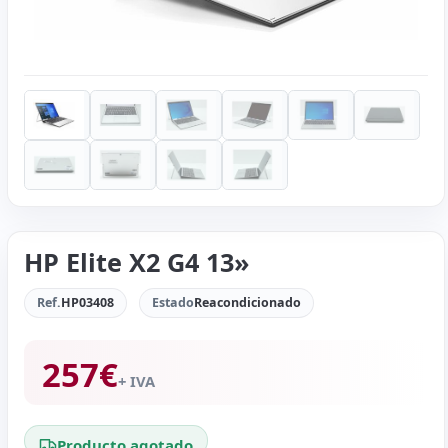
HP Elite X2 G4 13»
Ref.
HP03408
Estado
Reacondicionado
257
€
+ IVA
Producto agotado