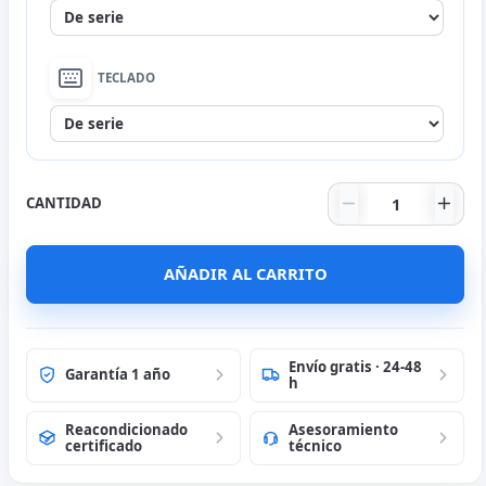
Sin ampliar
TECLADO
Cambiar idioma a Francés
(0€)
Sin ampliar
Fujitsu Q739 1
Cambiar idioma a Inglés
(0€)
CANTIDAD
Pegatinas Francés
(0€)
AÑADIR AL CARRITO
Cambiar idioma a Portugués
(0€)
Pegatinas Portugués
(0€)
Envío gratis · 24-48
Garantía 1 año
h
Reacondicionado
Asesoramiento
certificado
técnico