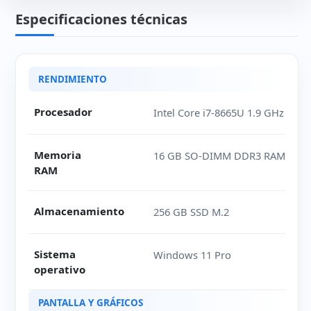
Especificaciones técnicas
Ficha técnica de Fujitsu Q739
RENDIMIENTO
Procesador
Intel Core i7-8665U 1.9 GHz
Memoria
16 GB SO-DIMM DDR3 RAM
RAM
Almacenamiento
256 GB SSD M.2
Sistema
Windows 11 Pro
operativo
PANTALLA Y GRÁFICOS