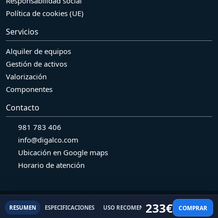
Responsabilidad social
Política de cookies (UE)
Servicios
Alquiler de equipos
Gestión de activos
Valorización
Componentes
Contacto
981 783 406
info@digalco.com
Ubicación en Google maps
Horario de atención
© 2026 Grupo Digalco SL Pol. Ind. Bergondo. Naves R7-R8 - 15165.
233
€
COMPRAR
RESUMEN
ESPECIFICACIONES
USO RECOMENDADO
ALTERNATIVAS
Bergondo. A Coruña.