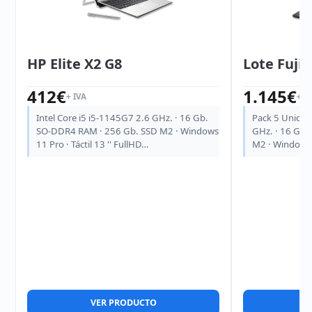
HP Elite X2 G8
Lote Fuji
412
€
1.145
€
+ IVA
+ I
Intel Core i5 i5-1145G7 2.6 GHz. · 16 Gb.
Pack 5 Unidad
SO-DDR4 RAM · 256 Gb. SSD M2 · Windows
GHz. · 16 Gb.
11 Pro · Táctil 13 '' FullHD…
M2 · Windows 1
VER PRODUCTO
V