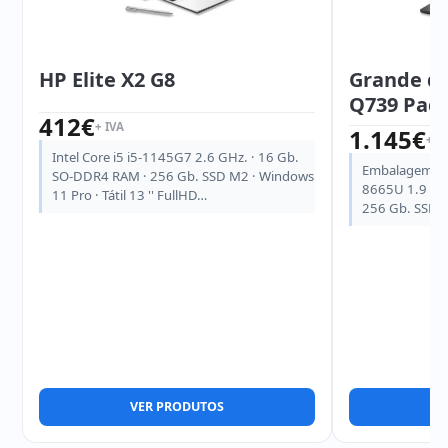
HP Elite X2 G8
Grande qu
Q739 Pack
412
€
+ IVA
1.145
€
+ I
Intel Core i5 i5-1145G7 2.6 GHz. · 16 Gb.
Embalagem com
SO-DDR4 RAM · 256 Gb. SSD M2 · Windows
8665U 1.9 GH
11 Pro · Tátil 13 '' FullHD…
256 Gb. SSD 
VER PRODUTOS
V