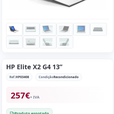
HP Elite X2 G4 13”
Ref.
HP03408
Condição
Recondicionado
257
€
+ IVA
Produto esgotado