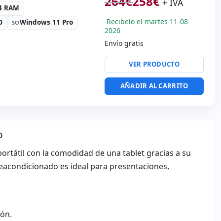
264
€
258
€
+ IVA
R4 RAM
Recibelo el martes 11-08-
0
Windows 11 Pro
SO
2026
Envío gratis
altek Audio
VER PRODUCTO
 '' FullHD 16:
9 ·
n 1920x1080
AÑADIR AL CARRITO
a:
Webcam · Lector SD
alaje hR
 Kg.
o
portátil con la comodidad de una tablet gracias a su
reacondicionado es ideal para presentaciones,
ión.