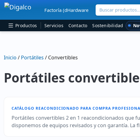
Buscar productos..
Factoría (dHardware
Navegación principal
No
Productos
Servicios
Contacto
Sostenibilidad
Inicio
/
Portátiles
/ Convertibles
Portátiles convertibl
CATÁLOGO REACONDICIONADO PARA COMPRA PROFESIONA
Portátiles convertibles 2 en 1 reacondicionados que fu
disponemos de equipos revisados y con garantía. La fle