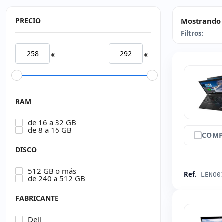
PRECIO
Mostrando 
Filtros:
€
€
RAM
de 16 a 32 GB
de 8 a 16 GB
COMP
DISCO
512 GB o más
Ref.
LENO0
de 240 a 512 GB
FABRICANTE
Dell