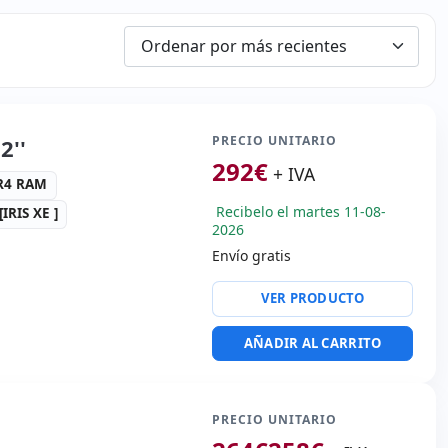
PRECIO UNITARIO
2''
292
€
+ IVA
DR4 RAM
Recibelo el martes 11-08-
IRIS XE ]
2026
Envío gratis
VER PRODUCTO
altek HDA
 '' FullHD 16:
9 ·
AÑADIR AL CARRITO
n 1920x1080
a:
Webcam · Lector SD
alaje hR
PRECIO UNITARIO
 Kg.