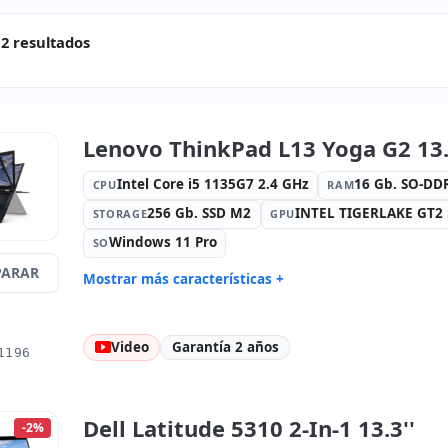
2 resultados
Lenovo ThinkPad L13 Yoga G2 13.
Intel Core i5 1135G7 2.4 GHz
16 Gb. SO-D
CPU
RAM
256 Gb. SSD M2
INTEL TIGERLAKE GT2 [
STORAGE
GPU
Windows 11 Pro
SO
ARAR
Mostrar más características +
Connectivity:
WIFI · Bluetooth
Sonido:
Re
Puertos:
2x USB 3.0 · USB-C
Táctil 13.2
Video
Garantía 2 años
Resolució
1196
Puertos de vídeo:
HDMI
Multimedi
Específico portátil:
Idioma teclado
Otros:
Emb
Español
Dell Latitude 5310 2-In-1 13.3''
-2%
Dimensiones:
31x22.5x2 cm.
Peso:
1.45