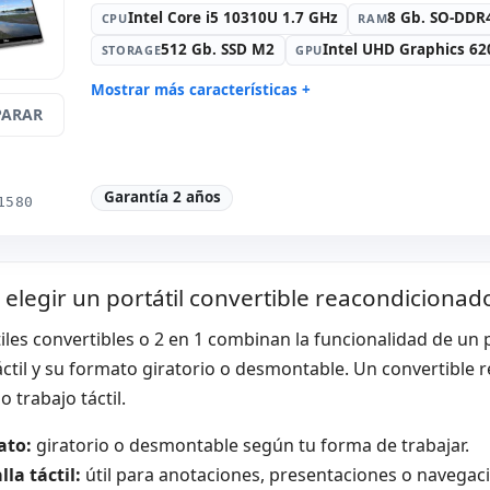
Intel Core i5 10310U 1.7 GHz
8 Gb. SO-DD
CPU
RAM
512 Gb. SSD M2
Intel UHD Graphics 62
STORAGE
GPU
Mostrar más características +
ARAR
Connectivity:
WIFI · Bluetooth
Sonido:
Re
Puertos:
USB-C · 2x USB 3.1
Táctil 13.3
Resolució
Garantía 2 años
Puertos de vídeo:
HDMI
Multimedi
1580
Específico portátil:
Idioma teclado
Otros:
Emb
Español
Dimensiones:
21x31x2 cm.
Peso:
1.45
elegir un portátil convertible reacondicionad
iles convertibles o 2 en 1 combinan la funcionalidad de un 
áctil y su formato giratorio o desmontable. Un convertible 
o trabajo táctil.
ato:
giratorio o desmontable según tu forma de trabajar.
la táctil:
útil para anotaciones, presentaciones o navegac