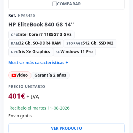
COMPARAR
Ref.
HP03450
HP EliteBook 840 G8 14''
Intel Core i7 1185G7 3 GHz
CPU
32 Gb. SO-DDR4 RAM
512 Gb. SSD M2
RAM
STORAGE
Iris Xe Graphics
Windows 11 Pro
GPU
SO
Mostrar más características +
Connectivity:
WIFI · Bluetooth · 4G
Video
Garantía 2 años
Sonido:
Bang y Olufsen audio
Puertos:
2x USB-C · 2x USB 3.1
PRECIO UNITARIO
IPS 14 '' FullHD 16:
9 · Resolución 1920x1080
401
€
+ IVA
Puertos de vídeo:
HDMI
Recibelo el martes 11-08-2026
Multimedia:
Webcam · Lector huellas · Lector DNI
Envío gratis
Específico portátil:
Idioma teclado Español
Otros:
Embalaje hR
VER PRODUCTO
Dimensiones:
32x21x2 cm.