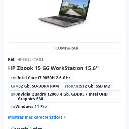
COMPARAR
Ref.
HP03154TR01
HP Zbook 15 G6 WorkStation 15.6''
Intel Core i7 9850H 2.6 GHz
CPU
32 Gb. SO-DDR4 RAM
512 Gb. SSD M2
RAM
STORAGE
nVidia Quadro T2000 4 Gb. GDDR5 / Intel UHD
GPU
Graphics 630
Windows 11 Pro
SO
Mostrar más características +
Connectivity:
RJ-45 · WIFI · Bluetooth
Garantía 2 años