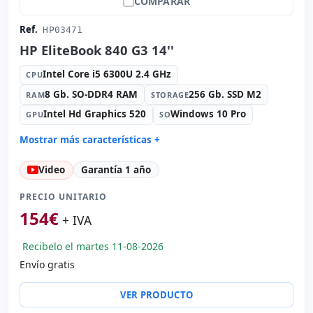
COMPARAR
Ref.
HP03471
HP EliteBook 840 G3 14''
Intel Core i5 6300U 2.4 GHz
CPU
8 Gb. SO-DDR4 RAM
256 Gb. SSD M2
RAM
STORAGE
Intel Hd Graphics 520
Windows 10 Pro
GPU
SO
Mostrar más características +
Connectivity:
RJ-45 · WIFI · Bluetooth
Video
Garantía 1 año
Sonido:
High Definition Audio
Red:
Intel Ethernet Connection I219-LM
PRECIO UNITARIO
Puertos:
2x USB 3.0 · USB-C
154
€
+ IVA
Led 14 '' FullHD 16:
9 · Resolución 1920x1080
Recibelo el martes 11-08-2026
Puertos de vídeo:
VGA · Display Port
Envío gratis
Multimedia:
Webcam · Lector SD · Lector DNI
Específico portátil:
Idioma teclado Español
VER PRODUCTO
Otros:
Embalaje hR