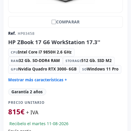
COMPARAR
Ref.
HP03458
HP ZBook 17 G6 WorkStation 17.3''
Intel Core i7 9850H 2.6 GHz
CPU
32 Gb. SO-DDR4 RAM
512 Gb. SSD M2
RAM
STORAGE
Nvidia Quadro RTX 3000- 6GB
Windows 11 Pro
GPU
SO
Mostrar más características +
Connectivity:
RJ-45 · WIFI · Bluetooth
Garantía 2 años
Sonido:
Bang & Olufsen audio
PRECIO UNITARIO
Red:
intel(R) ethernet l219-LM
815
€
Puertos:
3x USB 3.0 · 2x USB-C
+ IVA
IPS 17.3 '' FullHD 16:
9 · Resolución 1920x1080
Recibelo el martes 11-08-2026
Puertos de vídeo:
HDMI · Mini Display Port