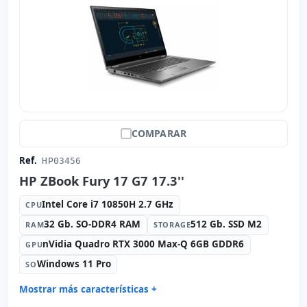
COMPARAR
Ref.
HP03456
HP ZBook Fury 17 G7 17.3''
Intel Core i7 10850H 2.7 GHz
CPU
32 Gb. SO-DDR4 RAM
512 Gb. SSD M2
RAM
STORAGE
nVidia Quadro RTX 3000 Max-Q 6GB GDDR6
GPU
Windows 11 Pro
SO
Mostrar más características +