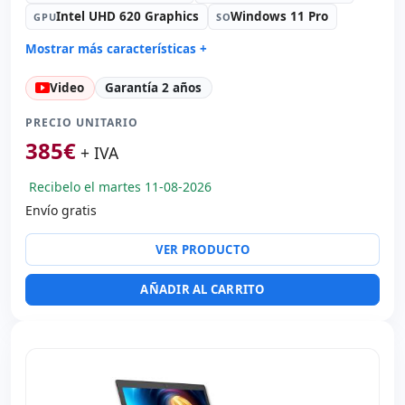
Intel UHD 620 Graphics
Windows 11 Pro
GPU
SO
Mostrar más características +
Connectivity:
RJ-45 · WIFI · Bluetooth
Video
Garantía 2 años
Sonido:
Conexant ISST audio
Red:
Intel I219LM
PRECIO UNITARIO
Puertos:
Serie · 2x USB 3.0 · USB-C
385
€
+ IVA
Táctil 15.6 '' FullHD 16:
9 · Resolución 1920x1080
Recibelo el martes 11-08-2026
Puertos de vídeo:
HDMI
Envío gratis
Multimedia:
Webcam · Lector huellas · Lector DNI
Específico portátil:
Idioma teclado Español · Teclado
VER PRODUCTO
numérico
Otros:
Embalaje hR
AÑADIR AL CARRITO
Dimensiones:
37.2x25x2.8 cm.
Peso:
2.40 Kg.