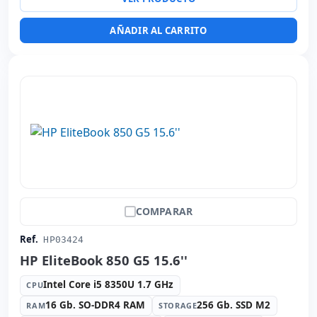
Específico portátil:
Idioma teclado Español · Teclado
numérico
AÑADIR AL CARRITO
Otros:
Embalaje hR
Dimensiones:
40x27x3 cm.
Peso:
2.90 Kg.
COMPARAR
Ref.
HP03424
HP EliteBook 850 G5 15.6''
Intel Core i5 8350U 1.7 GHz
CPU
16 Gb. SO-DDR4 RAM
256 Gb. SSD M2
RAM
STORAGE