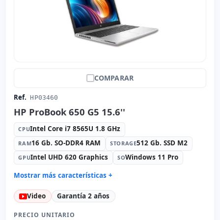
COMPARAR
Ref.
HP03460
HP ProBook 650 G5 15.6''
Intel Core i7 8565U 1.8 GHz
CPU
16 Gb. SO-DDR4 RAM
512 Gb. SSD M2
RAM
STORAGE
Intel UHD 620 Graphics
Windows 11 Pro
GPU
SO
Mostrar más características +
Connectivity:
RJ-45 · WIFI · Bluetooth
Video
Garantía 2 años
Sonido:
Conexant ISST audio
Red:
Intel I219LM
PRECIO UNITARIO