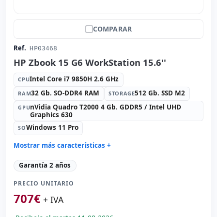
COMPARAR
Ref.
HP03468
HP Zbook 15 G6 WorkStation 15.6''
Intel Core i7 9850H 2.6 GHz
CPU
32 Gb. SO-DDR4 RAM
512 Gb. SSD M2
RAM
STORAGE
nVidia Quadro T2000 4 Gb. GDDR5 / Intel UHD
GPU
Graphics 630
Windows 11 Pro
SO
Mostrar más características +
Connectivity:
RJ-45 · WIFI · Bluetooth
Garantía 2 años
Sonido:
Bang & Olufsen audio
PRECIO UNITARIO
Red:
Intel L219LM
707
€
Puertos:
2x Thunderbolt · 3x USB 3.0
+ IVA
IPS 15.6 '' FullHD 16:
10 · Resolución 1920x1080