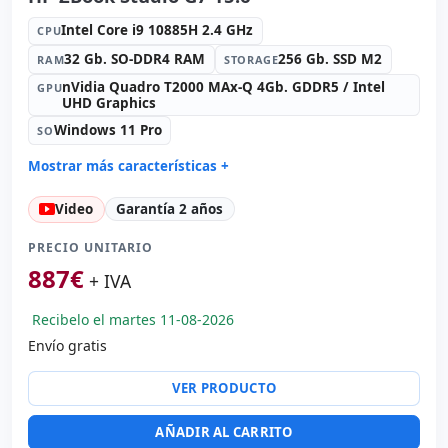
Intel Core i9 10885H 2.4 GHz
CPU
32 Gb. SO-DDR4 RAM
256 Gb. SSD M2
RAM
STORAGE
nVidia Quadro T2000 MAx-Q 4Gb. GDDR5 / Intel
GPU
UHD Graphics
Windows 11 Pro
SO
Mostrar más características +
Connectivity:
WIFI · Bluetooth
Video
Garantía 2 años
Sonido:
Bang & Olufsen / NVIDIA High Definition Audio
Tarjetas:
Red:
PRECIO UNITARIO
Puertos:
USB 3.0 · 2x USB-C
887
€
+ IVA
IPS 15.6 '' FullHD 16:
10 · Resolución 1920x1080
Recibelo el martes 11-08-2026
Puertos de vídeo:
HDMI
Envío gratis
Multimedia:
Webcam · Lector SD · Lector huellas
Específico portátil:
Idioma teclado Español
VER PRODUCTO
Otros:
Embalaje hR
Dimensiones:
35x24x1.8 cm.
AÑADIR AL CARRITO
Peso:
1.85 Kg.