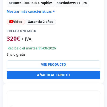
Intel UHD 620 Graphics
Windows 11 Pro
GPU
SO
Mostrar más características +
Connectivity:
RJ-45 · WIFI · Bluetooth
Video
Garantía 2 años
Sonido:
Bang&Olufsen Audio
Red:
Intel I219LM
PRECIO UNITARIO
Puertos:
2x USB 3.0 · USB-C
320
€
+ IVA
Led 15.6 '' FullHD 16:
9 · Resolución 1920x1080
Recibelo el martes 11-08-2026
Puertos de vídeo:
HDMI
Envío gratis
Multimedia:
Lector huellas · Lector DNI
Específico portátil:
Idioma teclado Internacional
VER PRODUCTO
(pegatinas Español) · Teclado numérico
Otros:
Embalaje hR
AÑADIR AL CARRITO
Dimensiones:
37x25.3x2 cm.
Peso:
1.85 Kg.