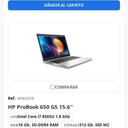
Dimensiones:
34x23.7x2.10 cm.
AÑADIR AL CARRITO
Peso:
1.80 Kg.
COMPARAR
Ref.
HP03470
HP ProBook 650 G5 15.6''
Intel Core i7 8565U 1.8 GHz
CPU
16 Gb. SO-DDR4 RAM
512 Gb. SSD M2
RAM
STORAGE