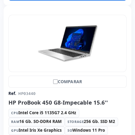
COMPARAR
Ref.
HP03440
HP ProBook 450 G8-Impecable 15.6''
Intel Core i5 1135G7 2.4 GHz
CPU
16 Gb. SO-DDR4 RAM
256 Gb. SSD M2
RAM
STORAGE
Intel Iris Xe Graphics
Windows 11 Pro
GPU
SO