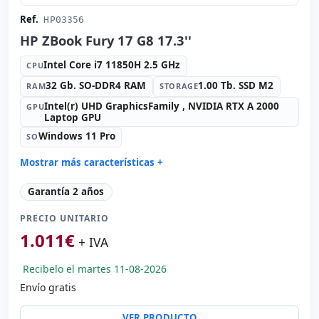
Ref.
HP03356
HP ZBook Fury 17 G8 17.3''
Intel Core i7 11850H 2.5 GHz
CPU
32 Gb. SO-DDR4 RAM
1.00 Tb. SSD M2
RAM
STORAGE
Intel(r) UHD GraphicsFamily , NVIDIA RTX A 2000
GPU
Laptop GPU
Windows 11 Pro
SO
Mostrar más características +
Connectivity:
RJ-45 · WIFI · Bluetooth
Garantía 2 años
Sonido:
Bang & Olufsen audio
PRECIO UNITARIO
Red:
Intel Connection L219-LM
1.011
€
Puertos:
2x USB-C · 3x USB 3.1
+ IVA
IPS 17.3 '' FullHD 16:
9 · Resolución 1920x1080
Recibelo el martes 11-08-2026
Puertos de vídeo:
HDMI · Mini Display Port
Envío gratis
Multimedia:
Webcam · Lector SD · Lector huellas ·
Lector DNI
VER PRODUCTO