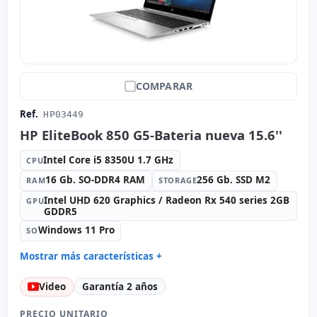
COMPARAR
Ref.
HP03449
HP EliteBook 850 G5-Bateria nueva 15.6''
Intel Core i5 8350U 1.7 GHz
CPU
16 Gb. SO-DDR4 RAM
256 Gb. SSD M2
RAM
STORAGE
Intel UHD 620 Graphics / Radeon Rx 540 series 2GB
GPU
GDDR5
Windows 11 Pro
SO
Mostrar más características +
Connectivity:
RJ-45 · WIFI · Bluetooth
Video
Garantía 2 años
Sonido:
Bang&Olufsen Audio
Red:
Intel I219LM
PRECIO UNITARIO