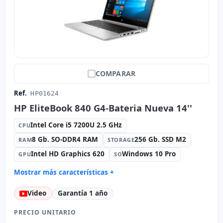
COMPARAR
Ref.
HP01624
HP EliteBook 840 G4-Bateria Nueva 14''
Intel Core i5 7200U 2.5 GHz
CPU
8 Gb. SO-DDR4 RAM
256 Gb. SSD M2
RAM
STORAGE
Intel HD Graphics 620
Windows 10 Pro
GPU
SO
Mostrar más características +
Connectivity:
RJ-45 · WIFI · Bluetooth
Video
Garantía 1 año
Sonido:
Conexant ISST audio
Red:
Intel Ethernet Connection I219-LM
PRECIO UNITARIO