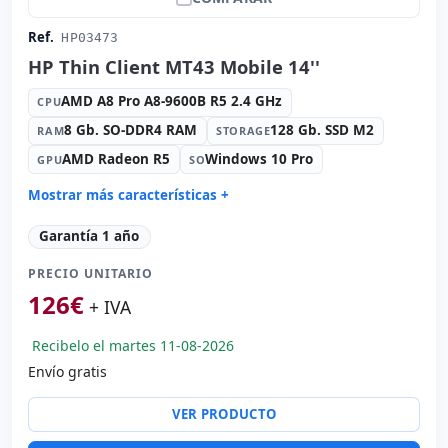
Ref.
HP03473
HP Thin Client MT43 Mobile 14''
AMD A8 Pro A8-9600B R5 2.4 GHz
CPU
8 Gb. SO-DDR4 RAM
128 Gb. SSD M2
RAM
STORAGE
AMD Radeon R5
Windows 10 Pro
GPU
SO
Mostrar más características +
Connectivity:
RJ-45 · WIFI · Bluetooth · 4G
Garantía 1 año
Sonido:
Bang Olufsen
PRECIO UNITARIO
Red:
Intel Ethernet Connection I219-LM
126
€
Puertos:
2x USB 3.0 · USB-C
+ IVA
LCD 14 '' FullHD 16:
9 · Resolución 1920x1080
Recibelo el martes 11-08-2026
Puertos de vídeo:
VGA · HDMI
Envío gratis
Multimedia:
Webcam · Lector DNI
Específico portátil:
Idioma teclado Internacional
VER PRODUCTO
(pegatinas Español)
Otros:
Embalaje hR