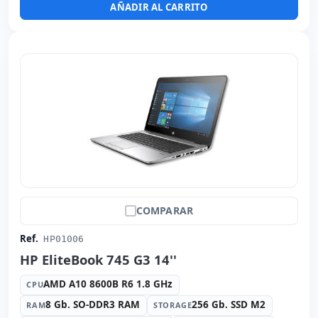
AÑADIR AL CARRITO
Dimensiones:
34x23.7x2.1 cm.
Peso:
1.40 Kg.
COMPARAR
Ref.
HP01006
HP EliteBook 745 G3 14''
AMD A10 8600B R6 1.8 GHz
CPU
8 Gb. SO-DDR3 RAM
256 Gb. SSD M2
RAM
STORAGE