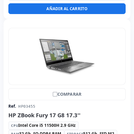
Peso:
1.33 Kg.
AÑADIR AL CARRITO
COMPARAR
Ref.
HP03455
HP ZBook Fury 17 G8 17.3''
Intel Core i5 11500H 2.9 GHz
CPU
32 Gb. SO-DDR4 RAM
512 Gb. SSD M2
RAM
STORAGE