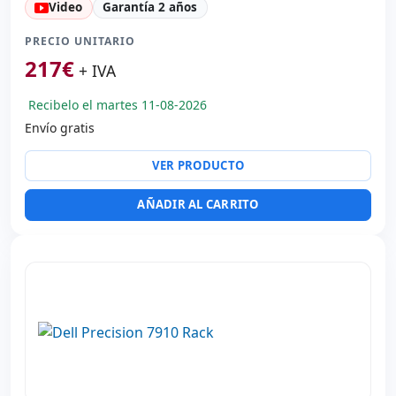
Video
Garantía 2 años
Formato:
SFF
Unidad óptica:
DVD-RW
PRECIO UNITARIO
Sonido:
High Definition Audio
217
€
+ IVA
Red:
Realtek PCIe GBe family
Recibelo el martes 11-08-2026
Puertos:
4x USB 2.0 · 4x USB 3.0
Envío gratis
Puertos de vídeo:
VGA · HDMI · Display Port
Otros:
Embalaje hR
VER PRODUCTO
Dimensiones:
31.5x29.4x9.3 cm.
Peso:
4.00 Kg.
AÑADIR AL CARRITO