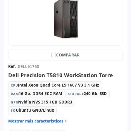
COMPARAR
Ref.
DELL01760
Dell Precision T5810 WorkStation Torre
Intel Xeon Quad Core E5 1607 V3 3.1 GHz
CPU
16 Gb. DDR4 ECC RAM
240 Gb. SSD
RAM
STORAGE
Nvidia NVS 315 1GB GDDR3
GPU
Ubuntu GNU/Linux
SO
Mostrar más características +
Connectivity:
RJ-45