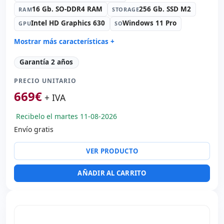
16 Gb. SO-DDR4 RAM
256 Gb. SSD M2
RAM
STORAGE
Intel HD Graphics 630
Windows 11 Pro
GPU
SO
Mostrar más características +
Display:
Soporte VESA · Peana
Garantía 2 años
Connectivity:
RJ-45 · WIFI · Bluetooth
PRECIO UNITARIO
Formato:
AIO
669
€
Sonido:
Realtek Audio
+ IVA
Red:
Intel i219-LM Gigabit Ethernet
Recibelo el martes 11-08-2026
Puertos:
USB-C · 5x USB 3.1
Envío gratis
Táctil 23.8 '' FullHD con Altavoces · 16:
9 · Resolución
1920x1080
VER PRODUCTO
Puertos de vídeo:
2x HDMI · Display Port
Multimedia:
Webcam · Lector SD
AÑADIR AL CARRITO
Otros:
Embalaje hR
Dimensiones:
44x57.5x22.5 cm.
Peso:
11.00 Kg.