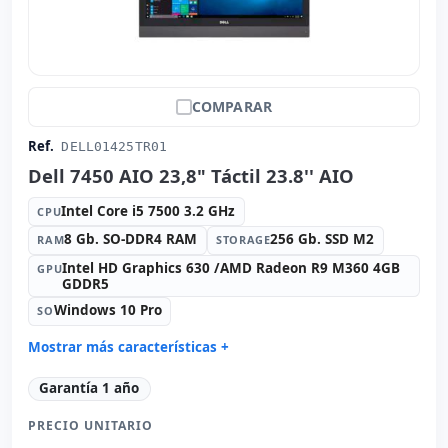
COMPARAR
Ref.
DELL01425TR01
Dell 7450 AIO 23,8" Táctil 23.8'' AIO
Intel Core i5 7500 3.2 GHz
CPU
8 Gb. SO-DDR4 RAM
256 Gb. SSD M2
RAM
STORAGE
Intel HD Graphics 630 /AMD Radeon R9 M360 4GB
GPU
GDDR5
Windows 10 Pro
SO
Mostrar más características +
Display:
Soporte VESA
Garantía 1 año
Connectivity:
RJ-45
PRECIO UNITARIO
Formato:
AIO