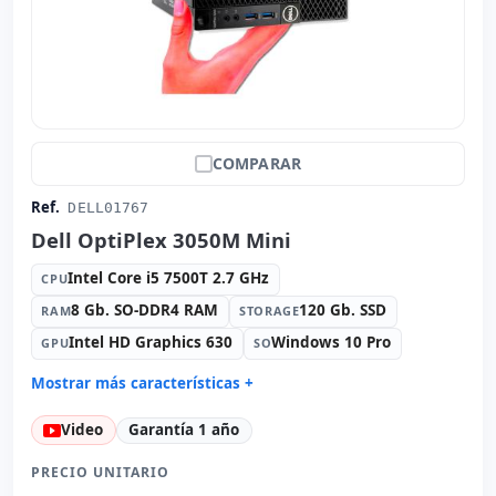
COMPARAR
Ref.
DELL01767
Dell OptiPlex 3050M Mini
Intel Core i5 7500T 2.7 GHz
CPU
8 Gb. SO-DDR4 RAM
120 Gb. SSD
RAM
STORAGE
Intel HD Graphics 630
Windows 10 Pro
GPU
SO
Mostrar más características +
Connectivity:
RJ-45
Video
Garantía 1 año
Formato:
Mini
Sonido:
Realtek Audio
PRECIO UNITARIO