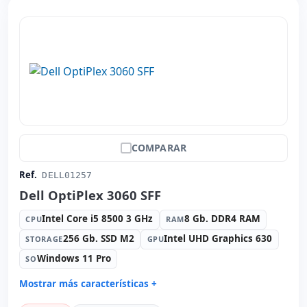
COMPARAR
Ref.
DELL01257
Dell OptiPlex 3060 SFF
Intel Core i5 8500 3 GHz
8 Gb. DDR4 RAM
CPU
RAM
256 Gb. SSD M2
Intel UHD Graphics 630
STORAGE
GPU
Windows 11 Pro
SO
Mostrar más características +
Connectivity:
RJ-45