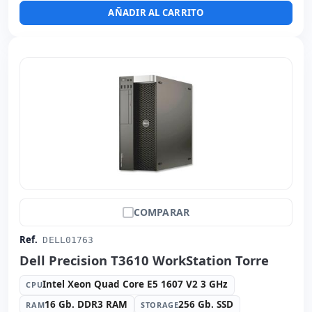
Peso:
15.55 Kg.
AÑADIR AL CARRITO
COMPARAR
Ref.
DELL01763
Dell Precision T3610 WorkStation Torre
Intel Xeon Quad Core E5 1607 V2 3 GHz
CPU
16 Gb. DDR3 RAM
256 Gb. SSD
RAM
STORAGE