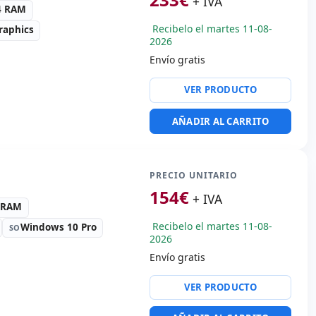
+ IVA
es:
34x23.7x1.8 cm.
4 RAM
Recibelo el martes 11-08-
raphics
2026
Envío gratis
VER PRODUCTO
naptics HD Audio
AÑADIR AL CARRITO
x USB 3.1
 vídeo:
HDMI
PRECIO UNITARIO
portátil:
Batería Nueva ·
lado Español · Teclado
154
€
+ IVA
4 RAM
es:
37.5x25.3x2.2 cm.
Recibelo el martes 11-08-
Windows 10 Pro
SO
2026
Envío gratis
gh Definition Audio
VER PRODUCTO
x USB 3.0 · USB-C