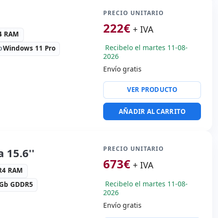
nal (pegatinas Español)
PRECIO UNITARIO
es:
31x21x1.8 cm.
222
€
+ IVA
R4 RAM
Recibelo el martes 11-08-
Windows 11 Pro
O
2026
Envío gratis
altek HDA
VER PRODUCTO
SB-C · 3x USB 3.1
AÑADIR AL CARRITO
 vídeo:
VGA · HDMI
portátil:
Idioma teclado
nal (pegatinas Español)
PRECIO UNITARIO
 15.6''
es:
22x33x2 cm.
673
€
+ IVA
DR4 RAM
Recibelo el martes 11-08-
4Gb GDDR5
2026
Envío gratis