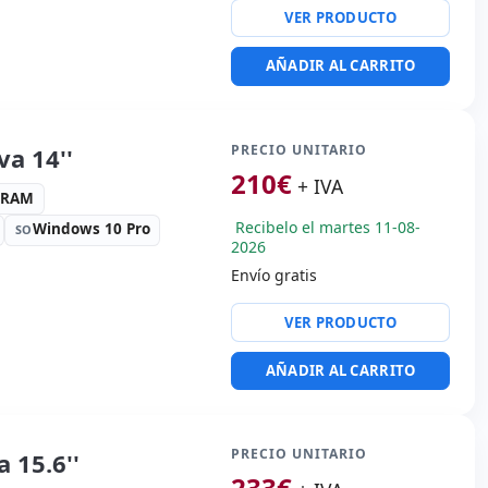
VER PRODUCTO
altek ALC3204
AÑADIR AL CARRITO
x USB 3.0 · USB-C
 vídeo:
HDMI
PRECIO UNITARIO
portátil:
Batería Nueva ·
a 14''
lado Internacional
210
€
+ IVA
 Español) · Teclado
4 RAM
Recibelo el martes 11-08-
Windows 10 Pro
SO
es:
36x23.7x3 cm.
2026
Envío gratis
nexant ISST audio
VER PRODUCTO
x USB 3.0 · USB-C
AÑADIR AL CARRITO
 vídeo:
VGA · Display Port
portátil:
Batería Nueva ·
PRECIO UNITARIO
 15.6''
lado Español
233
€