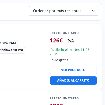
PRECIO UNITARIO
126
€
+ IVA
-DDR4 RAM
Recibelo el martes 11-08-
indows 10 Pro
2026
Envío gratis
ng Olufsen
VER PRODUCTO
x USB 3.0 · USB-C
AÑADIR AL CARRITO
 vídeo:
VGA · HDMI
portátil:
Idioma teclado
PRECIO UNITARIO
nal (pegatinas Español)