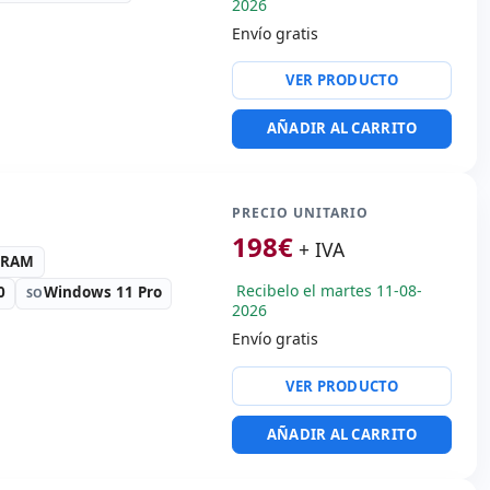
2026
Envío gratis
gh Definition Audio
VER PRODUCTO
x USB 3.0
AÑADIR AL CARRITO
 vídeo:
HDMI · Mini
rt
portátil:
Idioma teclado
PRECIO UNITARIO
198
€
+ IVA
es:
34x23x2.5 cm.
4 RAM
Recibelo el martes 11-08-
0
Windows 11 Pro
SO
2026
Envío gratis
gh Definition Audio
VER PRODUCTO
x USB 3.0 · USB-C
AÑADIR AL CARRITO
 vídeo:
HDMI
portátil:
Idioma teclado