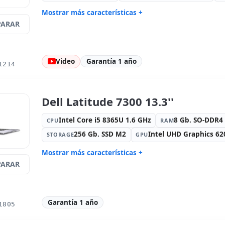
Mostrar más características +
ARAR
Connectivity:
RJ-45 · WIFI ·
Sonido:
Hi
Bluetooth
Red:
Intel Ethernet Connection
Puertos:
3
I219-LM
Video
Garantía 1 año
1214
Led 14 '' FullHD 16:
9 · Resolución
Puertos de
1920x1080
Display Po
Multimedia:
Webcam · Lector SD ·
Específico 
Dell Latitude 7300 13.3''
Lector huellas
Español
Otros:
Embalaje hR
Dimension
Intel Core i5 8365U 1.6 GHz
8 Gb. SO-DDR
CPU
RAM
Peso:
1.80 Kg.
256 Gb. SSD M2
Intel UHD Graphics 62
STORAGE
GPU
Mostrar más características +
ARAR
Connectivity:
WIFI · Bluetooth
Sonido:
Hi
Red:
Intel Ethernet Connection
Puertos:
2
I219-LM
Garantía 1 año
LCD 13.3 '' FullHD 16:
9 · Resolución
Puertos de
1805
1920x1080
Multimedia:
Webcam · Lector DNI
Específico 