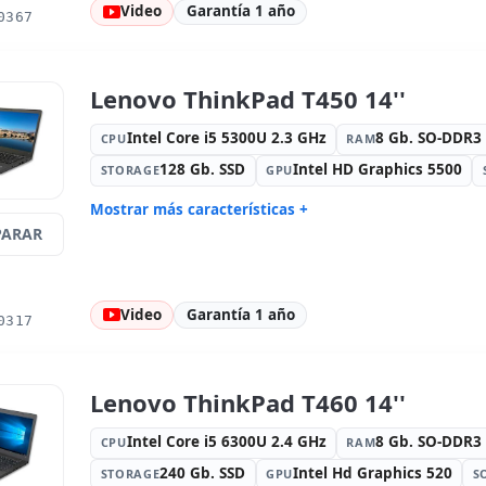
I217-LM
Video
Garantía 1 año
0367
Puertos:
2x USB 2.0 · 2x USB 3.0
TFT 14 '' F
1920x1080
Puertos de vídeo:
VGA · Mini
Multimedi
Lenovo ThinkPad T450 14''
Display Port
Específico portátil:
Idioma teclado
Otros:
Emb
Intel Core i5 5300U 2.3 GHz
8 Gb. SO-DDR
CPU
RAM
Internacional (pegatinas Español)
128 Gb. SSD
Intel HD Graphics 5500
STORAGE
GPU
Dimensiones:
33.5x23x3.5 cm.
Peso:
2.00
Mostrar más características +
ARAR
Connectivity:
RJ-45 · WIFI ·
Sonido:
Hi
Bluetooth
Red:
Ethernet Connection I218-LM
Puertos:
3
Video
Garantía 1 año
TFT 14 '' HD 16:
9 · Resolución
Puertos de
0317
1600x900
Display Po
Multimedia:
Webcam · Lector SD ·
Específico 
Lector DNI
Internacio
Lenovo ThinkPad T460 14''
Otros:
Embalaje hR
Dimension
Peso:
1.70 Kg.
Intel Core i5 6300U 2.4 GHz
8 Gb. SO-DDR
CPU
RAM
240 Gb. SSD
Intel Hd Graphics 520
STORAGE
GPU
S