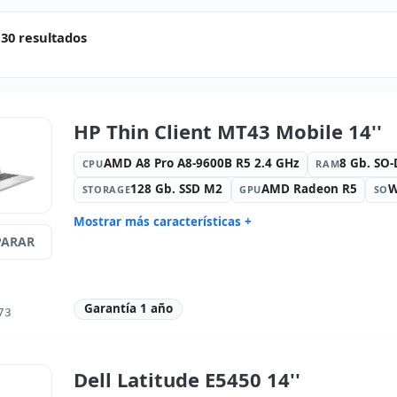
30 resultados
HP Thin Client MT43 Mobile 14''
AMD A8 Pro A8-9600B R5 2.4 GHz
8 Gb. SO
CPU
RAM
128 Gb. SSD M2
AMD Radeon R5
W
STORAGE
GPU
SO
Mostrar más características +
ARAR
Connectivity:
RJ-45 · WIFI ·
Sonido:
Ba
Bluetooth · 4G
Red:
Intel Ethernet Connection
Puertos:
2
I219-LM
Garantía 1 año
73
LCD 14 '' FullHD 16:
9 · Resolución
Puertos de
1920x1080
Multimedia:
Webcam · Lector DNI
Específico 
Dell Latitude E5450 14''
Internacio