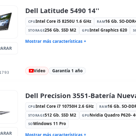
Internacio
Dell Latitude 5490 14''
Otros:
Embalaje hR
Dimension
Peso:
1.30 Kg.
Intel Core i5 8250U 1.6 GHz
16 Gb. SO-DD
CPU
RAM
256 Gb. SSD M2
Intel Graphics 620
STORAGE
GPU
S
Mostrar más características +
ARAR
Connectivity:
RJ-45 · WIFI ·
Sonido:
Re
Bluetooth
Red:
Intel I219-LM
Puertos:
U
Video
Garantía 1 año
Táctil 14 '' FullHD 16:
9 · Resolución
Puertos de
1793
1920x1080
Multimedia:
Webcam · Lector SD
Específico 
Internacio
Dell Precision 3551-Batería Nueva
Otros:
Embalaje hR
Dimension
Peso:
1.40 Kg.
Intel Core i7 10750H 2.6 GHz
16 Gb. SO-D
CPU
RAM
512 Gb. SSD M2
Nvidia Quadro P620- 
STORAGE
GPU
Windows 11 Pro
SO
ARAR
Mostrar más características +