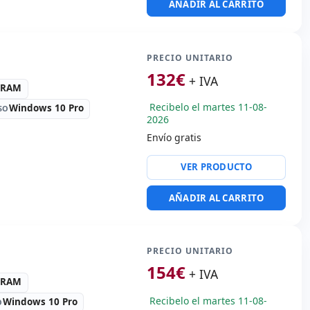
AÑADIR AL CARRITO
ullHD 16:
9 · Resolución
a:
Webcam · Lector SD
PRECIO UNITARIO
132
€
+ IVA
alaje hR
3 RAM
Recibelo el martes 11-08-
Windows 10 Pro
SO
 Kg.
2026
Envío gratis
gh Definition Audio
VER PRODUCTO
x USB 3.0
AÑADIR AL CARRITO
 vídeo:
VGA · Mini
rt
portátil:
Idioma teclado
nal (pegatinas Español)
PRECIO UNITARIO
es:
34x23x2 cm.
154
€
+ IVA
3 RAM
Recibelo el martes 11-08-
Windows 10 Pro
O