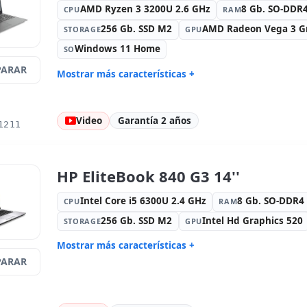
Otros:
Embalaje hR
Dimension
AMD Ryzen 3 3200U 2.6 GHz
8 Gb. SO-DDR
CPU
RAM
Peso:
1.50 Kg.
256 Gb. SSD M2
AMD Radeon Vega 3 G
STORAGE
GPU
Windows 11 Home
SO
ARAR
Mostrar más características +
Connectivity:
RJ-45 · WIFI ·
Sonido:
Sy
Bluetooth
Video
Garantía 2 años
Red:
Realtek PCIe GBe family
Puertos:
2
1211
Led 15.6 '' FullHD 16:
9 · Resolución
Puertos de
1920x1080
Multimedia:
Webcam
Específico 
HP EliteBook 840 G3 14''
Idioma tec
numérico
Intel Core i5 6300U 2.4 GHz
8 Gb. SO-DDR
CPU
RAM
Otros:
Embalaje hR
Dimension
256 Gb. SSD M2
Intel Hd Graphics 520
STORAGE
GPU
Peso:
1.80 Kg.
Mostrar más características +
ARAR
Connectivity:
RJ-45 · WIFI ·
Sonido:
Hi
Bluetooth
Red:
Intel Ethernet Connection
Puertos:
2