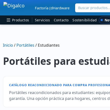
Buscar productos..
Factoría (dHardware
Navegación principal
No
Productos
Servicios
Contacto
Sostenibilidad
Inicio
/
Portátiles
/ Estudiantes
Portátiles para estud
CATÁLOGO REACONDICIONADO PARA COMPRA PROFESIONA
Portátiles reacondicionados para estudiantes: equipo
garantía. Una opción práctica para hogares, centros 