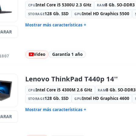
Otros:
Embalaje hR
Dimension
Intel Core i5 5300U 2.3 GHz
8 Gb. SO-DDR
CPU
RAM
Peso:
1.40 Kg.
128 Gb. SSD
Intel HD Graphics 5500
STORAGE
GPU
Mostrar más características +
ARAR
Connectivity:
RJ-45 · WIFI ·
Sonido:
Re
Bluetooth
Red:
Intel I218-LM
Puertos:
U
Video
Garantía 1 año
Led 14 '' HD 16:
9 · Resolución
Puertos de
1807
1366x768
Multimedia:
Lector SD · Lector DNI
Específico 
Internacio
Lenovo ThinkPad T440p 14''
Otros:
Embalaje hR
Dimension
Peso:
2.00 Kg.
Intel Core i5 4300M 2.6 GHz
8 Gb. SO-DDR
CPU
RAM
128 Gb. SSD
Intel HD Graphics 4600
STORAGE
GPU
Mostrar más características +
ARAR
Connectivity:
RJ-45 · WIFI ·
Unidad óp
Bluetooth
Sonido:
Realtek HD Audio
Red:
Intel