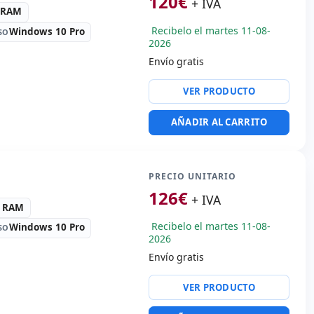
120
€
+ IVA
es:
34x23.7x2.1 cm.
3 RAM
Recibelo el martes 11-08-
Windows 10 Pro
SO
2026
Envío gratis
altek HD Audio
VER PRODUCTO
SB 2.0 · 2x USB 3.0
AÑADIR AL CARRITO
 vídeo:
VGA · HDMI
portátil:
Idioma teclado
nal (pegatinas Español)
PRECIO UNITARIO
es:
33.5x23x2 cm.
126
€
+ IVA
3 RAM
Recibelo el martes 11-08-
Windows 10 Pro
SO
2026
Envío gratis
tica:
DVD-RW
VER PRODUCTO
 Ethernet Connection