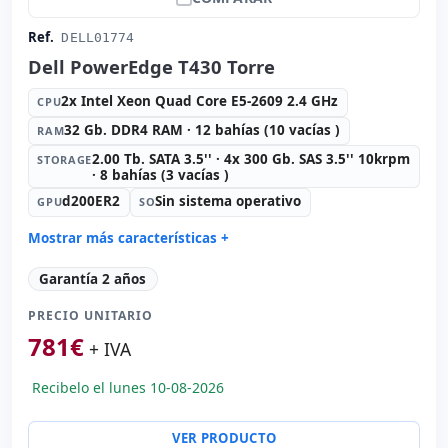
Ref.
DELL01774
Dell PowerEdge T430 Torre
2x Intel Xeon Quad Core E5-2609 2.4 GHz
CPU
32 Gb. DDR4 RAM · 12 bahías (10 vacías )
RAM
2.00 Tb. SATA 3.5'' · 4x 300 Gb. SAS 3.5'' 10krpm
STORAGE
· 8 bahías (3 vacías )
d200ER2
Sin sistema operativo
GPU
SO
Mostrar más características +
Connectivity:
2x RJ-45
Garantía 2 años
Formato:
Torre
PRECIO UNITARIO
Unidad óptica:
DVD
781
€
Red:
Broadcom 5720
+ IVA
Puertos:
Serie · 5x USB 2.0 · 3x USB 3.0
Recibelo el lunes 10-08-2026
Alimentación:
2x Fuentes de alimentación (Hotplug)
Otros:
Embalaje hR
VER PRODUCTO
Dimensiones:
71x44.5x22 cm.