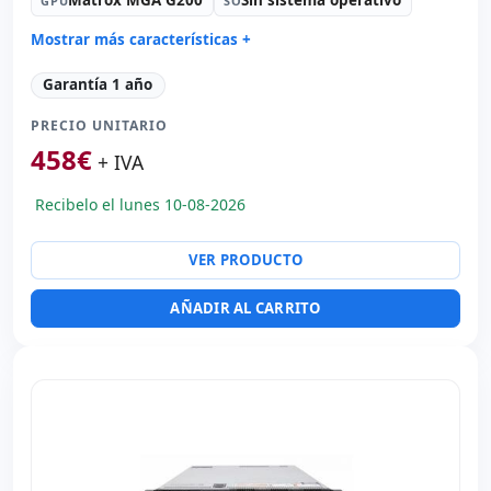
GPU
SO
Mostrar más características +
Connectivity:
2x RJ-45
Garantía 1 año
Formato:
Rack (2U)
PRECIO UNITARIO
Unidad óptica:
DVD
458
€
Red:
2 x Broadcom BCM5709C
+ IVA
Puertos:
4x USB 2.0
Recibelo el lunes 10-08-2026
Alimentación:
2x Fuentes de alimentación (Hotplug)
Dimensiones:
68x44x9 cm.
VER PRODUCTO
Peso:
35.00 Kg.
AÑADIR AL CARRITO