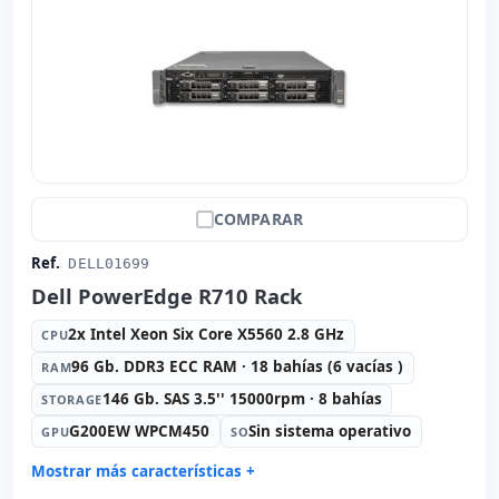
COMPARAR
Ref.
DELL01699
Dell PowerEdge R710 Rack
2x Intel Xeon Six Core X5560 2.8 GHz
CPU
96 Gb. DDR3 ECC RAM · 18 bahías (6 vacías )
RAM
146 Gb. SAS 3.5'' 15000rpm · 8 bahías
STORAGE
G200EW WPCM450
Sin sistema operativo
GPU
SO
Mostrar más características +