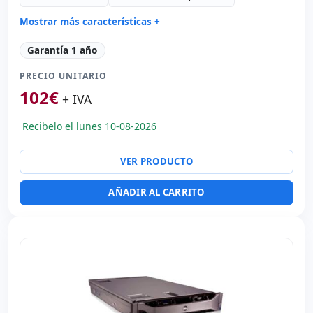
Mostrar más características +
Connectivity:
2x RJ-45
Garantía 1 año
Formato:
Rack (1U)
PRECIO UNITARIO
Unidad óptica:
DVD-RW
102
€
Red:
Gigabit B5709C
+ IVA
Puertos:
Serie · 4x USB 2.0 · 2x PS2
Recibelo el lunes 10-08-2026
Alimentación:
Fuentes de alimentación
Dimensiones:
54.5x48x4.5 cm.
VER PRODUCTO
Peso:
10.00 Kg.
AÑADIR AL CARRITO