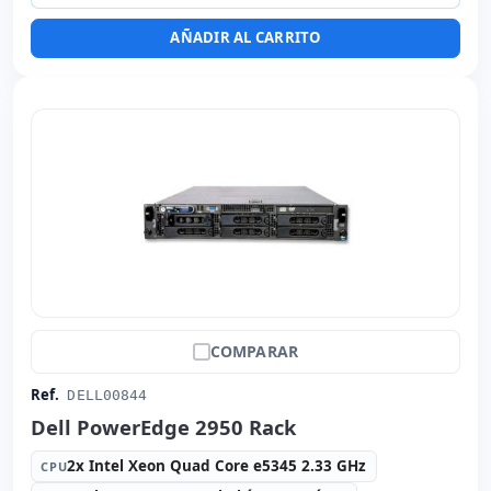
Peso:
28.25 Kg.
AÑADIR AL CARRITO
COMPARAR
Ref.
DELL00844
Dell PowerEdge 2950 Rack
2x Intel Xeon Quad Core e5345 2.33 GHz
CPU