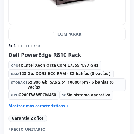
COMPARAR
Ref.
DELL01330
Dell PowerEdge R810 Rack
4x Intel Xeon Octa Core L7555 1.87 GHz
CPU
128 Gb. DDR3 ECC RAM · 32 bahías (0 vacías )
RAM
6x 300 Gb. SAS 2.5'' 10000rpm · 6 bahías (0
STORAGE
vacías )
G200EW WPCM450
Sin sistema operativo
GPU
SO
Mostrar más características +
Connectivity:
6x RJ-45
Garantía 2 años
Formato:
Rack (2U)
PRECIO UNITARIO
Red:
BROADCOM BCM5709 GIGABIT