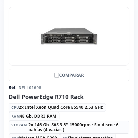
COMPARAR
Ref.
DELL01698
Dell PowerEdge R710 Rack
2x Intel Xeon Quad Core E5540 2.53 GHz
CPU
48 Gb. DDR3 RAM
RAM
2x 146 Gb. SAS 3.5'' 15000rpm · Sin disco · 6
STORAGE
bahías (4 vacías )
Matrox MGA G200
Sin sistema operativo