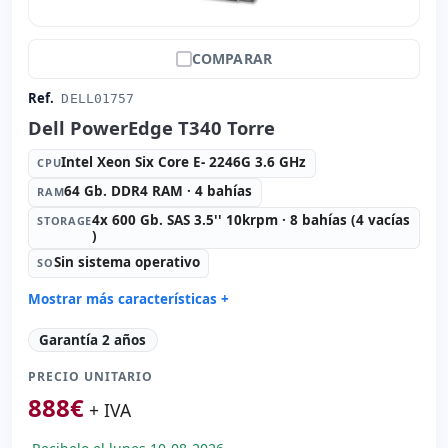
COMPARAR
Ref.
DELL01757
Dell PowerEdge T340 Torre
Intel Xeon Six Core E- 2246G 3.6 GHz
CPU
64 Gb. DDR4 RAM · 4 bahías
RAM
4x 600 Gb. SAS 3.5'' 10krpm · 8 bahías (4 vacías
STORAGE
)
Sin sistema operativo
SO
Mostrar más características +
Connectivity:
2x RJ-45
Garantía 2 años
Formato:
Torre
PRECIO UNITARIO
Puertos:
Serie · 5x USB 2.0 · 3x USB 3.0
888
€
Alimentación:
2x Fuentes de alimentación (Hotplug)
+ IVA
Otros:
Embalaje hR