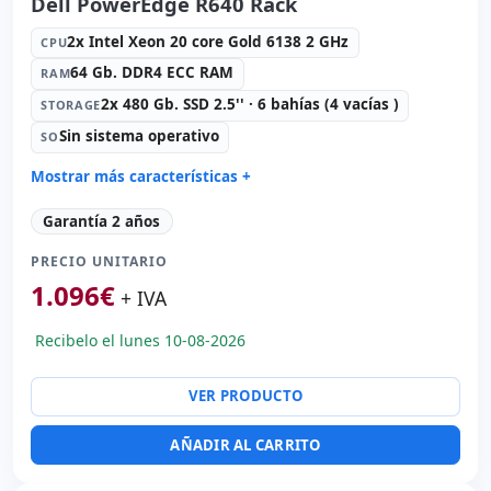
Dell PowerEdge R640 Rack
2x Intel Xeon 20 core Gold 6138 2 GHz
CPU
64 Gb. DDR4 ECC RAM
RAM
2x 480 Gb. SSD 2.5'' · 6 bahías (4 vacías )
STORAGE
Sin sistema operativo
SO
Mostrar más características +
Connectivity:
2x RJ-45
Garantía 2 años
Formato:
Rack (1U)
PRECIO UNITARIO
Red:
Gigabit Ethernet Quad Port
1.096
€
Puertos:
4x USB 2.0 · USB-C
+ IVA
Alimentación:
2x Fuentes de alimentación (Hotplug)
Recibelo el lunes 10-08-2026
Otros:
Embalaje hR
Dimensiones:
74.5x48.5x4.5 cm.
VER PRODUCTO
Peso:
13.60 Kg.
AÑADIR AL CARRITO