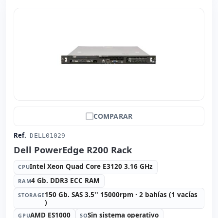
COMPARAR
Ref.
DELL01029
Dell PowerEdge R200 Rack
Intel Xeon Quad Core E3120 3.16 GHz
CPU
4 Gb. DDR3 ECC RAM
RAM
150 Gb. SAS 3.5'' 15000rpm · 2 bahías (1 vacías
STORAGE
)
AMD ES1000
Sin sistema operativo
GPU
SO