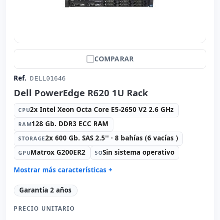
COMPARAR
Ref.
DELL01646
Dell PowerEdge R620 1U Rack
2x Intel Xeon Octa Core E5-2650 V2 2.6 GHz
CPU
128 Gb. DDR3 ECC RAM
RAM
2x 600 Gb. SAS 2.5'' · 8 bahías (6 vacías )
STORAGE
Matrox G200ER2
Sin sistema operativo
GPU
SO
Mostrar más características +
Connectivity:
4x RJ-45
Garantía 2 años
Formato:
Rack (1U)
PRECIO UNITARIO
Unidad óptica:
DVD-RW