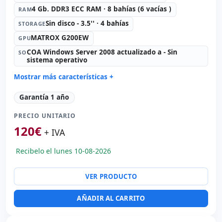
4 Gb. DDR3 ECC RAM · 8 bahías (6 vacías )
RAM
Sin disco - 3.5'' · 4 bahías
STORAGE
MATROX G200EW
GPU
COA Windows Server 2008 actualizado a - Sin
SO
sistema operativo
Mostrar más características +
Connectivity:
2x RJ-45
Garantía 1 año
Formato:
Rack (1U)
PRECIO UNITARIO
Unidad óptica:
DVD
120
€
Red:
broadcom BCM5716
+ IVA
Puertos:
Serie · 4x USB 2.0
Recibelo el lunes 10-08-2026
Alimentación:
2x Fuentes de alimentación (Hotplug)
Otros:
Embalaje hR
VER PRODUCTO
Dimensiones:
xx cm.
Peso:
15.00 Kg.
AÑADIR AL CARRITO