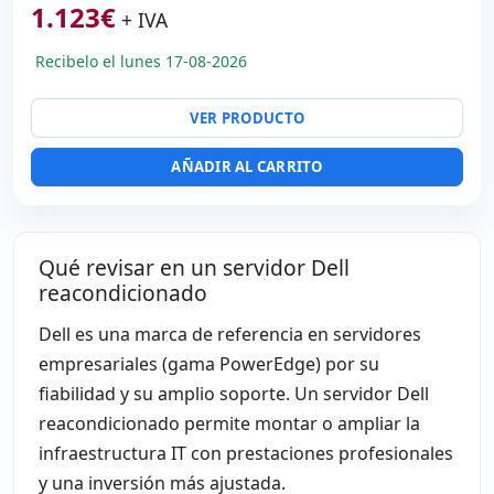
1.123
€
Puertos:
Serie · 4x USB 2.0
+ IVA
Alimentación:
2x Fuentes de alimentación (Hotplug)
Recibelo el lunes 17-08-2026
Dimensiones:
76.5x48.5x8.5 cm.
Peso:
23.50 Kg.
VER PRODUCTO
AÑADIR AL CARRITO
Qué revisar en un servidor Dell
reacondicionado
Dell es una marca de referencia en servidores
empresariales (gama PowerEdge) por su
fiabilidad y su amplio soporte. Un servidor Dell
reacondicionado permite montar o ampliar la
infraestructura IT con prestaciones profesionales
y una inversión más ajustada.