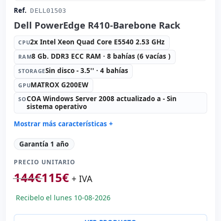
Ref.
DELL01503
Dell PowerEdge R410-Barebone Rack
2x Intel Xeon Quad Core E5540 2.53 GHz
CPU
8 Gb. DDR3 ECC RAM · 8 bahías (6 vacías )
RAM
Sin disco - 3.5'' · 4 bahías
STORAGE
MATROX G200EW
GPU
COA Windows Server 2008 actualizado a - Sin
SO
sistema operativo
Mostrar más características +
Connectivity:
2x RJ-45
Garantía 1 año
Formato:
Rack (1U)
PRECIO UNITARIO
Unidad óptica:
DVD
144
€
115
€
Red:
broadcom BCM5716
+ IVA
Puertos:
Serie · 4x USB 2.0
Recibelo el lunes 10-08-2026
Alimentación:
2x Fuentes de alimentación (Hotplug)
Otros:
Embalaje hR