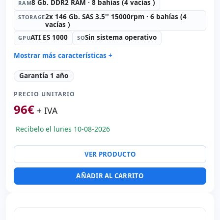
8 Gb. DDR2 RAM · 8 bahías (4 vacías )
RAM
2x 146 Gb. SAS 3.5'' 15000rpm · 6 bahías (4
STORAGE
vacías )
ATI ES 1000
Sin sistema operativo
GPU
SO
Mostrar más características +
Connectivity:
2x RJ-45
Garantía 1 año
Formato:
Rack (2U)
PRECIO UNITARIO
Unidad óptica:
DVD
96
€
Red:
BROADCOM 5708 GIGABIT
+ IVA
Puertos:
Serie · 4x USB 2.0
Recibelo el lunes 10-08-2026
Alimentación:
2x Fuentes de alimentación (Hotplug)
Otros:
Embalaje hR
VER PRODUCTO
Dimensiones:
83x61x20 cm.
Peso:
23.00 Kg.
AÑADIR AL CARRITO