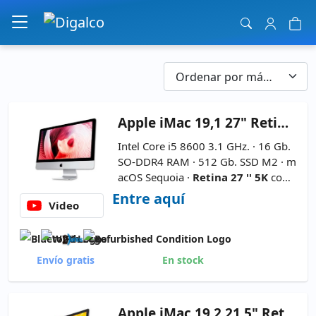
Navegación principal
Apple
iMac 19,1 27" Retina 5K
Intel Core i5 8600 3.1 GHz. · 16 Gb.
SO-DDR4 RAM · 512 Gb. SSD M2 · m
acOS Sequoia ·
Retina 27 '' 5K
con
Altavoces · 16:9 · Resolución 5120x2
Entre aquí
Video
880 ·
AMD Radeon Pro 575X 4GB
GDDR5
-
Modelo A2115 (2019) · N
o incluye Teclado y Ratón
Envío gratis
En stock
Apple
iMac 19,2 21.5" Retina 4K AIO