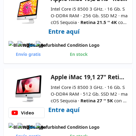
Intel Core i5 8500 3 GHz. · 16 Gb. S
O-DDR4 RAM · 256 Gb. SSD M2 · ma
cOS Sequoia ·
Retina 21.5 '' 4K
con
Altavoces · 16:9 · Resolución 4096x2
Entre aquí
304 ·
AMD Radeon Pro 560X 4GB
GDDR5
-
Modelo A2116 (2019) - N
o incluye Teclado y Ratón
Envío gratis
En stock
Apple
iMac 19,1 27" Retina 5K
Intel Core i5 8500 3 GHz. · 16 Gb. S
O-DDR4 RAM · 512 Gb. SSD M2 · ma
cOS Sequoia ·
Retina 27 '' 5K
con Al
tavoces · 16:9 · Resolución 5120x28
Entre aquí
Video
80 ·
AMD Radeon Pro 575X 4GB G
DDR5
-
Modelo A2115 (2019) · No i
ncluye Teclado y Ratón