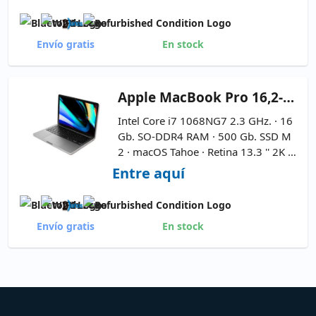
ueva
-
Modelo A2337 (2020) - Colo
r Silver
Envío gratis
En stock
Apple
MacBook Pro 16,2-Impecable 13.3''
Intel Core i7 1068NG7 2.3 GHz. · 16
Gb. SO-DDR4 RAM · 500 Gb. SSD M
2 · macOS Tahoe · Retina 13.3 '' 2K 1
6:9 · Webcam ·
TouchBar
·
Modelo
Entre aquí
A2251 (2020) – Color Space Grey
Envío gratis
En stock