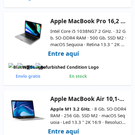
Apple
MacBook Pro 16,2 13.3''
Intel Core i5 1038NG7 2 GHz. · 32 G
b. SO-DDR4 RAM · 500 Gb. SSD M2 ·
macOS Sequoia · Retina 13.3 '' 2K 1
6:9 · Webcam ·
TouchBar
–
Modelo
Entre aquí
A2251 (2020) – Color Space Grey
-
Marcas de pegatinas en carcasa
Envío gratis
En stock
Apple
MacBook Air 10,1-Batería Nueva 13.3''
Apple M1 3.2 GHz.
· 8 Gb. SO-DDR4
RAM · 256 Gb. SSD M2 · macOS Seq
uoia · Led 13.3 '' 2K 16:9 · Resolució
n 2560x1600 · Webcam ·
Bateria n
Entre aquí