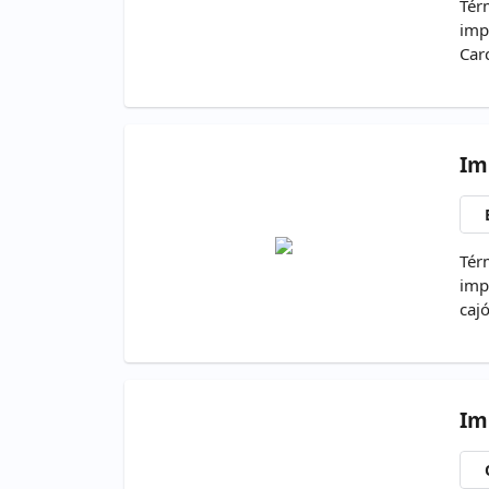
Tér
imp
Car
Inc
Im
Tér
imp
caj
Com
Ori
Im