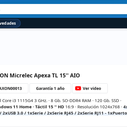
.
vedades
XON
Micrelec Apexa TL 15'' AIO
AXON00013
Garantía 1 año
Ver video
el Core i3 1115G4 3 GHz. · 8 Gb. SO-DDR4 RAM · 120 Gb. SSD ·
dows 11 Home · Táctil 15 '' HD
16:9 · Resolución 1024x768 ·
4
 / 2xUSB 3.0 / 1xSerie / 2xSerie RJ45 / 2xSerie RJ11 - 1xPuerto
R