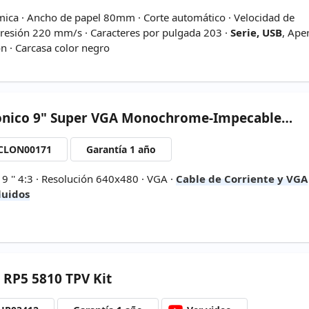
mica · Ancho de papel 80mm · Corte automático · Velocidad de
resión 220 mm/s · Caracteres por pulgada 203 ·
Serie, USB
, Ape
ón · Carcasa color negro
onico
9" Super VGA Monochrome-Impecable CRT 4:3
CLON00171
Garantía 1 año
 9 '' 4:3 · Resolución 640x480 · VGA ·
Cable de Corriente y VGA
luidos
RP5 5810 TPV Kit