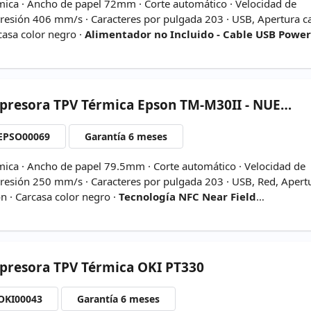
mica · Ancho de papel 72mm · Corte automático · Velocidad de
resión 406 mm/s · Caracteres por pulgada 203 · USB, Apertura ca
casa color negro ·
Alimentador no Incluido - Cable USB Powe
luido
-
Producto Nuevo con Embalaje Original
presora
TPV Térmica Epson TM-M30II - NUEVA
EPSO00069
Garantía 6 meses
mica · Ancho de papel 79.5mm · Corte automático · Velocidad de
resión 250 mm/s · Caracteres por pulgada 203 · USB, Red, Apert
ón · Carcasa color negro ·
Tecnología NFC Near Field
munication (Comunicación de Campo Cercano) - Embalaje
ginal
presora
TPV Térmica OKI PT330
OKI00043
Garantía 6 meses