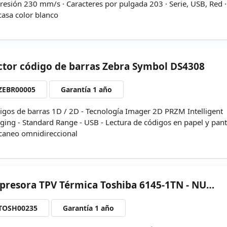
resión 230 mm/s · Caracteres por pulgada 203 · Serie, USB, Red ·
casa color blanco
ctor
código de barras Zebra Symbol DS4308
ZEBR00005
Garantía 1 año
igos de barras 1D / 2D - Tecnología Imager 2D PRZM Intelligent
ging - Standard Range - USB - Lectura de códigos en papel y pant
scaneo omnidireccional
presora
TPV Térmica Toshiba 6145-1TN - NUEVA
TOSH00235
Garantía 1 año