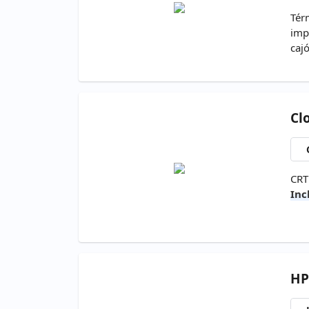
Tér
imp
caj
Cl
CRT
Inc
HP