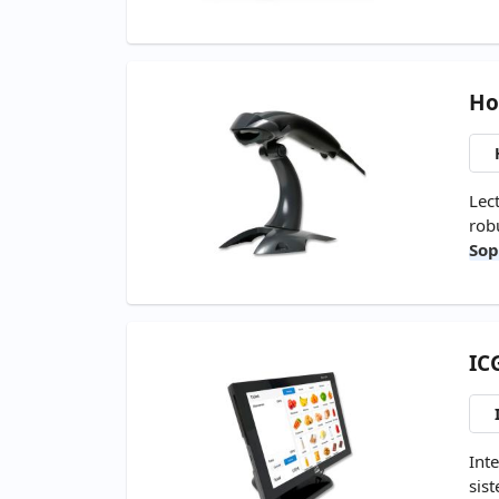
Ho
Lec
rob
Sop
IC
Int
sis