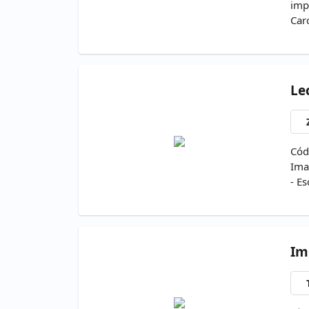
imp
Car
Le
Cód
Ima
- E
Im