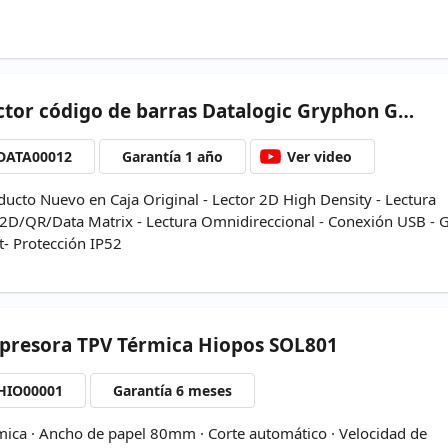
ctor
código de barras Datalogic Gryphon GD4590-BK-HD-NUEVO
DATA00012
Garantía 1 año
Ver video
ducto Nuevo en Caja Original - Lector 2D High Density - Lectura
2D/QR/Data Matrix - Lectura Omnidireccional - Conexión USB - 
t- Protección IP52
presora
TPV Térmica Hiopos SOL801
HIO00001
Garantía 6 meses
mica · Ancho de papel 80mm · Corte automático · Velocidad de