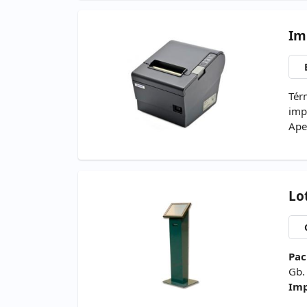
Im
Tér
imp
Ape
Lo
Pac
Gb.
Imp