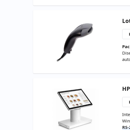
Lo
Pac
Dis
aut
HP
Int
Wind
RS-