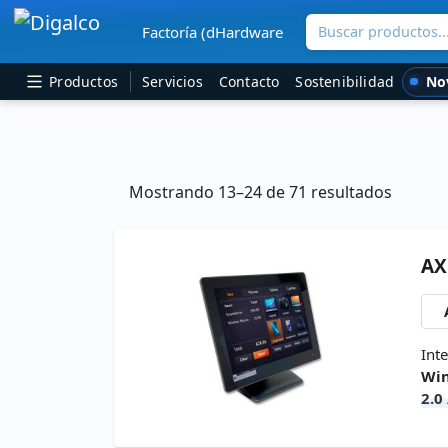
Buscar productos..
Factoría (dHardware
Navegación principal
No
Productos
Servicios
Contacto
Sostenibilidad
Mostrando 13–24 de 71 resultados
A
Int
Win
2.0
MS