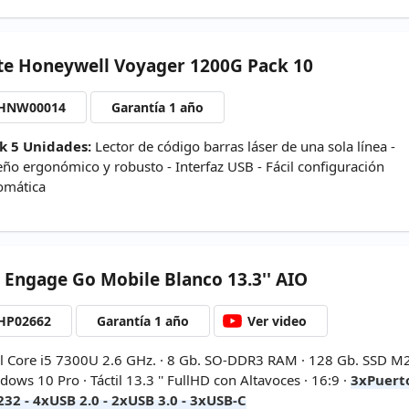
te
Honeywell Voyager 1200G Pack 10
HNW00014
Garantía 1 año
k 5 Unidades:
Lector de código barras láser de una sola línea -
eño ergonómico y robusto - Interfaz USB - Fácil configuración
omática
Engage Go Mobile Blanco 13.3'' AIO
HP02662
Garantía 1 año
Ver video
el Core i5 7300U 2.6 GHz. · 8 Gb. SO-DDR3 RAM · 128 Gb. SSD M2
ows 10 Pro · Táctil 13.3 '' FullHD con Altavoces · 16:9 ·
3xPuert
232 - 4xUSB 2.0 - 2xUSB 3.0 - 3xUSB-C