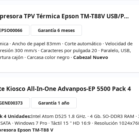
presora
TPV Térmica Epson TM-T88V USB/PARALELO
EPSO00066
Garantía 6 meses
mica · Ancho de papel 83mm · Corte automático · Velocidad de
resión 300 mm/s · Caracteres por pulgada 20 · Paralelo, USB,
rtura cajón · Carcasa color negro ·
Cabezal Nuevo
te
Kiosco All-In-One Advanpos-EP 5500 Pack 4
GENE00373
Garantía 1 año
k 4 Unidades:
Intel Atom D525 1.8 GHz. · 4 Gb. SO-DDR3 RAM ·
 SATA · Windows 7 Pro · Táctil 15 '' HD 16:9 · Resolución 1024x76
resora Epson TM-T88 V