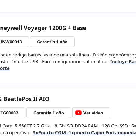
neywell
Voyager 1200G + Base
HNW00013
Garantía 1 año
tor de código barras láser de una sola línea - Diseño ergonómico 
usto - Interfaz USB - Fácil configuración automática -
Incluye Ba
orte
G
BeatlePos II AIO
ICG00002
Garantía 1 año
Ver video
el Core i5 6600T 2.7 GHz. · 8 Gb. SO-DDR4 RAM · 128 Gb. SSD · Si
tema operativo ·
3xPuerto COM -1xpuerto Cajón Portamoned