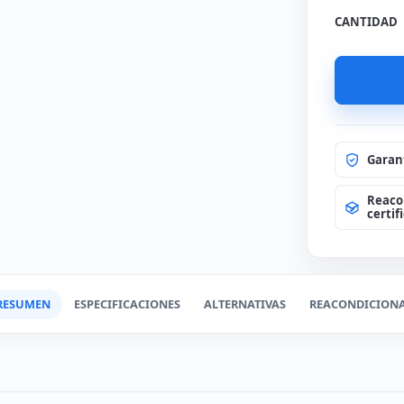
Sin amp
CANTIDAD
Cambio
(+35€
Cajon 
(+45€
Cambio
(+59€
Garan
Cambio
(+95€
Reaco
certif
RESUMEN
ESPECIFICACIONES
ALTERNATIVAS
REACONDICION