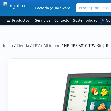
Buscar productos..
Factoría (dHardware
Navegación principal
No
Productos
Servicios
Contacto
Sostenibilidad
Inicio
/
Tienda
/
TPV
/
All in one
/ HP RP5 5810 TPV Kit | R