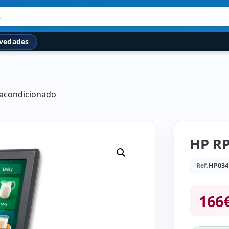
.
vedades
eacondicionado
HP RP
Ref.
HP034
166