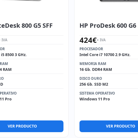
teDesk 800 G5 SFF
HP ProDesk 600 G6
424
€
+ IVA
+ IVA
DOR
PROCESADOR
 i5 8500 3 GHz.
Intel Core i7 10700 2.9 GHz.
 RAM
MEMORIA RAM
R4 RAM
16 Gb. DDR4 RAM
RO
DISCO DURO
SD
256 Gb. SSD M2
PERATIVO
SISTEMA OPERATIVO
11 Pro
Windows 11 Pro
VER PRODUCTO
VER PRODUCTO