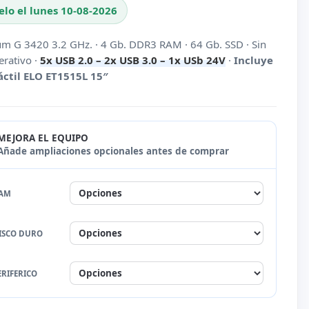
elo el lunes 10-08-2026
ium G 3420 3.2 GHz. · 4 Gb. DDR3 RAM · 64 Gb. SSD · Sin
erativo ·
5x USB 2.0 – 2x USB 3.0 – 1x USb 24V
·
Incluye
áctil ELO ET1515L 15″
MEJORA EL EQUIPO
Añade ampliaciones opcionales antes de comprar
AM
ISCO DURO
liar
ERIFERICO
ción 8 Gb RAM
)
liar