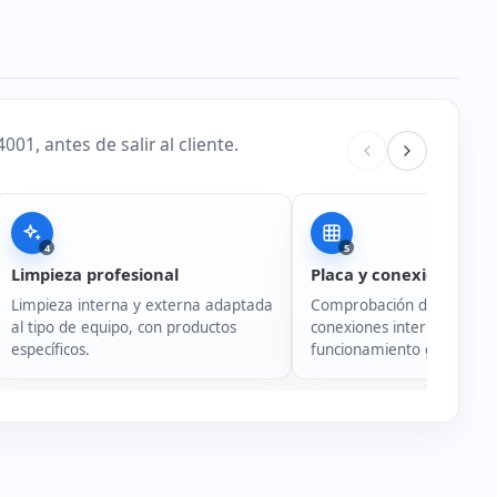
1, antes de salir al cliente.
4
5
Limpieza profesional
Placa y conexiones
Limpieza interna y externa adaptada
Comprobación de placa ba
al tipo de equipo, con productos
conexiones internas y
específicos.
funcionamiento general de