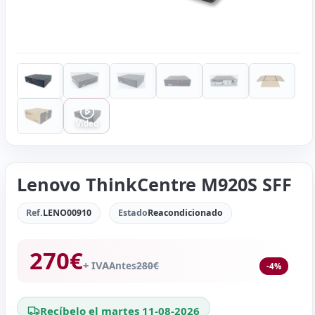
Vídeo
Lenovo ThinkCentre M920S SFF
Ref.
LENO00910
Estado
Reacondicionado
270
€
+ IVA
Antes
280
€
-4%
Recíbelo el martes 11-08-2026