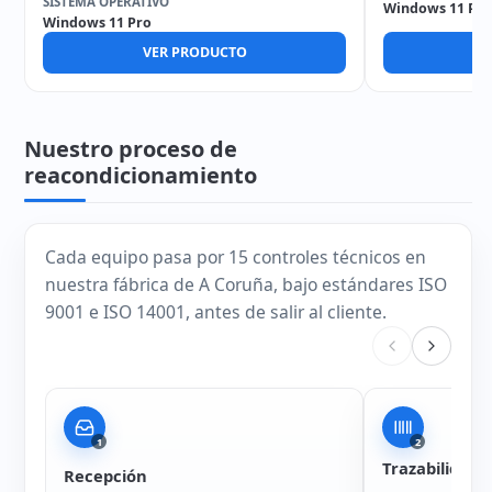
SISTEMA OPERATIVO
Windows 11 Pro
Windows 11 Pro
VER PRODUCTO
V
Nuestro proceso de
reacondicionamiento
Cada equipo pasa por 15 controles técnicos en
nuestra fábrica de A Coruña, bajo estándares ISO
9001 e ISO 14001, antes de salir al cliente.
1
2
Trazabilidad
Recepción