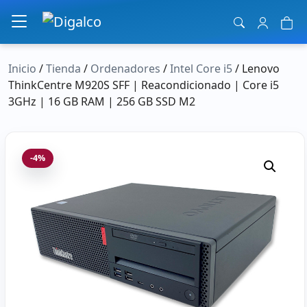
Navegación principal
Inicio
/
Tienda
/
Ordenadores
/
Intel Core i5
/ Lenovo
ThinkCentre M920S SFF | Reacondicionado | Core i5
3GHz | 16 GB RAM | 256 GB SSD M2
-4%