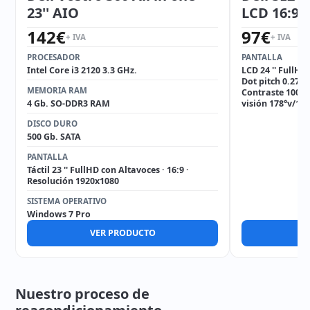
23'' AIO
LCD 16:9
142
€
97
€
+ IVA
+ IVA
PROCESADOR
PANTALLA
Intel Core i3 2120 3.3 GHz.
LCD 24 '' FullHD
Dot pitch 0.275
MEMORIA RAM
Contraste 1000:1
4 Gb. SO-DDR3 RAM
visión 178°v/17
DISCO DURO
500 Gb. SATA
PANTALLA
Táctil 23 '' FullHD con Altavoces · 16:9 ·
Resolución 1920x1080
SISTEMA OPERATIVO
Windows 7 Pro
VER PRODUCTO
V
Nuestro proceso de