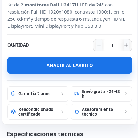
Kit de
2 monitores Dell U2417H LED de 24"
con
resolución Full HD 1920x1080, contraste 1000:1, brillo
250 cd/m² y tiempo de respuesta 6 ms.
Incluyen HDMI,
DisplayPort, Mini DisplayPort y hub USB 3.0
.
Dell U2417H Ki
CANTIDAD
AÑADIR AL CARRITO
Envío gratis · 24-48
Garantía 2 años
h
Reacondicionado
Asesoramiento
certificado
técnico
Especificaciones técnicas