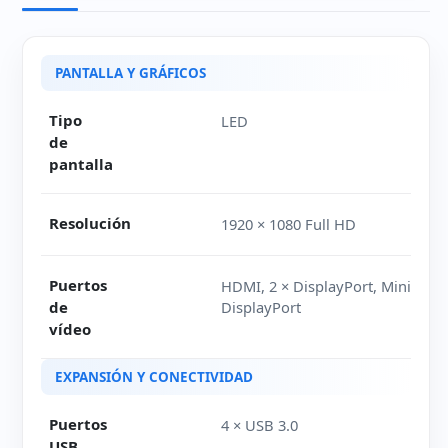
Ficha técnica de Dell U2417H
PANTALLA Y GRÁFICOS
Tipo
LED
de
pantalla
Resolución
1920 × 1080 Full HD
Puertos
HDMI, 2 × DisplayPort, Mini
de
DisplayPort
vídeo
EXPANSIÓN Y CONECTIVIDAD
Puertos
4 × USB 3.0
USB