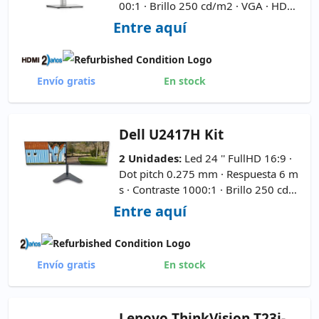
00:1 · Brillo 250 cd/m2 · VGA · HDM
I · Display Port ·
Cable de Corrient
Entre aquí
e y VGA Incluidos
Envío gratis
En stock
Dell
U2417H Kit
2 Unidades:
Led 24 '' FullHD 16:9 ·
Dot pitch 0.275 mm · Respuesta 6 m
s · Contraste 1000:1 · Brillo 250 cd/
m2 · HDMI · 2x Display Port · Mini D
Entre aquí
isplay Port
Envío gratis
En stock
Lenovo
ThinkVision T23i-10 Kit