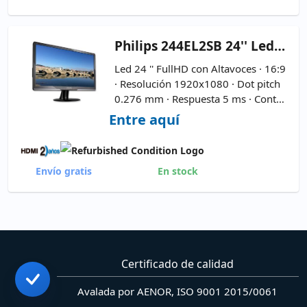
Philips
244EL2SB 24'' Led 16:9
Led 24 '' FullHD con Altavoces · 16:9
· Resolución 1920x1080 · Dot pitch
0.276 mm · Respuesta 5 ms · Contra
ste 1000:1 · Brillo 250 cd/m2 · VGA ·
Entre aquí
HDMI · DVI ·
Cable de Corriente y
VGA Incluidos
Envío gratis
En stock
Certificado de calidad
Avalada por AENOR, ISO 9001 2015/0061