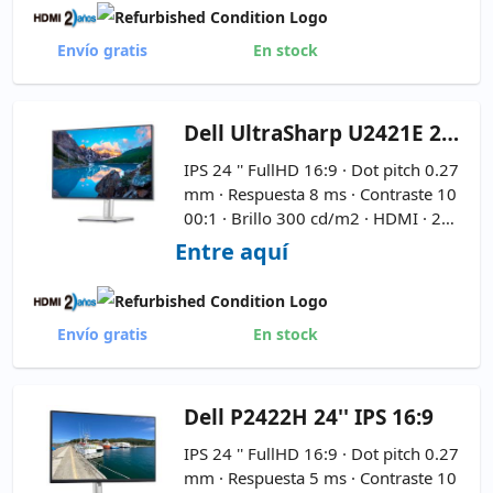
Envío gratis
En stock
Dell
UltraSharp U2421E 24'' IPS 16:9
IPS 24 '' FullHD 16:9 · Dot pitch 0.27
mm · Respuesta 8 ms · Contraste 10
00:1 · Brillo 300 cd/m2 · HDMI · 2x
Display Port ·
3xUSB 3.0 / 1x USB-C
Entre aquí
- Cable de Corriente y DisplayPor
t Incluidos
Envío gratis
En stock
Dell
P2422H 24'' IPS 16:9
IPS 24 '' FullHD 16:9 · Dot pitch 0.27
mm · Respuesta 5 ms · Contraste 10