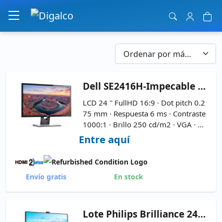
Navegación principal
Dell
SE2416H-Impecable 24'' LCD 16:9
LCD 24 '' FullHD 16:9 · Dot pitch 0.2
75 mm · Respuesta 6 ms · Contraste
1000:1 · Brillo 250 cd/m2 · VGA · H
DMI ·
Cable de Corriente y VGA In
Entre aquí
cluidos
Envío gratis
En stock
Lote
Philips Brilliance 241B7QPJKEB Pack 6