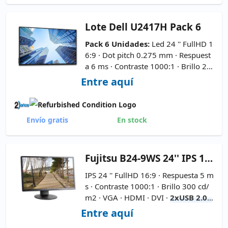
Lote
Dell U2417H Pack 6
Pack 6 Unidades:
Led 24 '' FullHD 1
6:9 · Dot pitch 0.275 mm · Respuest
a 6 ms · Contraste 1000:1 · Brillo 25
0 cd/m2 · HDMI · 2x Display Port ·
Entre aquí
Mini Display Port ·
No Incluye Pea
na
Envío gratis
En stock
Fujitsu
B24-9WS 24'' IPS 16:9
IPS 24 '' FullHD 16:9 · Respuesta 5 m
s · Contraste 1000:1 · Brillo 300 cd/
m2 · VGA · HDMI · DVI ·
2xUSB 2.0 -
Cable de Corriente y VGA Incluid
Entre aquí
os