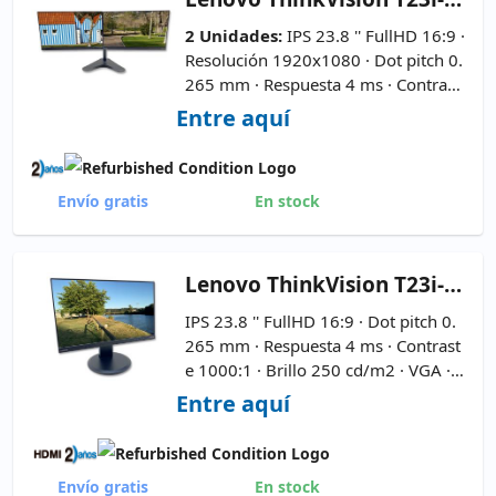
2 Unidades:
IPS 23.8 '' FullHD 16:9 ·
Resolución 1920x1080 · Dot pitch 0.
265 mm · Respuesta 4 ms · Contrast
e 1000:1 · Brillo 250 cd/m2 · Ángulo
Entre aquí
visión 178°v/178°h · VGA · HDMI · D
isplay Port
Envío gratis
En stock
Lenovo
ThinkVision T23i-10 23.8'' IPS 16:9
IPS 23.8 '' FullHD 16:9 · Dot pitch 0.
265 mm · Respuesta 4 ms · Contrast
e 1000:1 · Brillo 250 cd/m2 · VGA ·
HDMI · Display Port ·
Cable de Corr
Entre aquí
iente y VGA Incluido - 4xUSB 3.0
Envío gratis
En stock