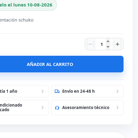
elo el lunes 10-08-2026
entación schuko
Cable Alimentaci
AÑADIR AL CARRITO
tía 1 año
Envío en 24-48 h
ndicionado
Asesoramiento técnico
icado