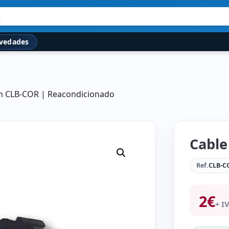
.
vedades
ón CLB-COR | Reacondicionado
Cable
Ref.
CLB-C
2
€
+ I