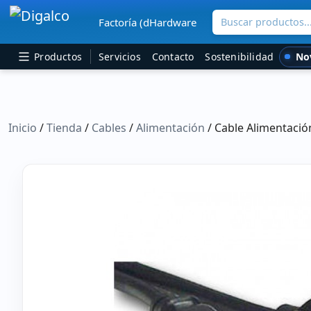
Buscar productos..
Factoría (dHardware
Navegación principal
No
Productos
Servicios
Contacto
Sostenibilidad
Inicio
/
Tienda
/
Cables
/
Alimentación
/ Cable Alimentaci