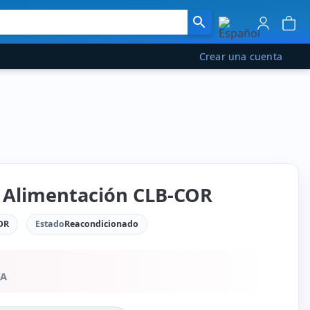
Crear una cuenta
 Alimentación CLB-COR
OR
Estado
Reacondicionado
VA