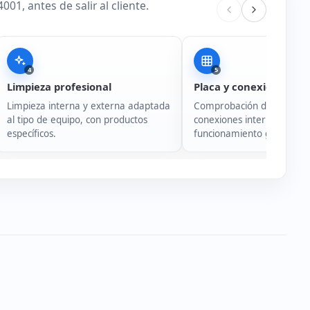
1, antes de salir al cliente.
4
5
Limpieza profesional
Placa y conexiones
Limpieza interna y externa adaptada
Comprobación de placa ba
al tipo de equipo, con productos
conexiones internas y
específicos.
funcionamiento general de