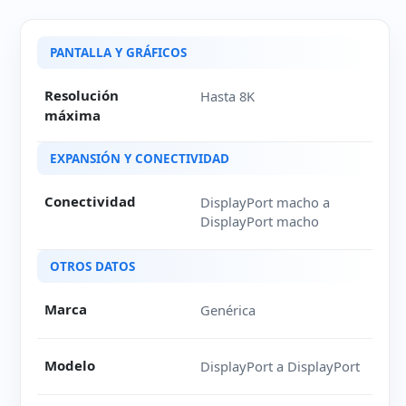
Ficha técnica de Cable DisplayPort a DisplayPort
PANTALLA Y GRÁFICOS
Resolución
Hasta 8K
máxima
EXPANSIÓN Y CONECTIVIDAD
Conectividad
DisplayPort macho a
DisplayPort macho
OTROS DATOS
Marca
Genérica
Modelo
DisplayPort a DisplayPort