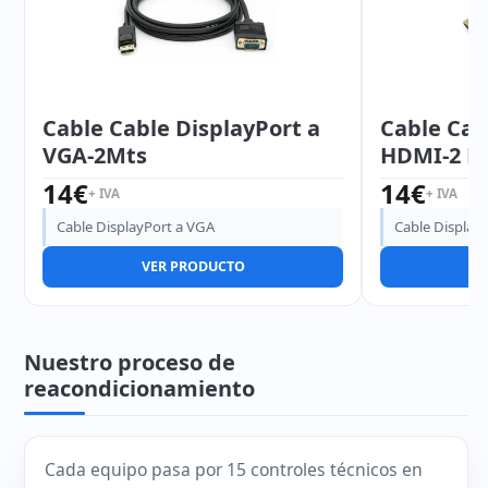
Cable Cable DisplayPort a
Cable Cab
VGA-2Mts
HDMI-2 M
14
€
14
€
+ IVA
+ IVA
Cable DisplayPort a VGA
Cable Display
VER PRODUCTO
V
Nuestro proceso de
reacondicionamiento
Cada equipo pasa por 15 controles técnicos en