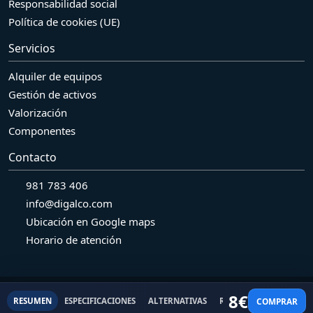
Responsabilidad social
Política de cookies (UE)
Servicios
Alquiler de equipos
Gestión de activos
Valorización
Componentes
Contacto
981 783 406
info@digalco.com
Ubicación en Google maps
Horario de atención
© 2026 Grupo Digalco SL Pol. Ind. Bergondo. Naves R7-R8 - 15165.
8
€
COMPRAR
RESUMEN
ESPECIFICACIONES
ALTERNATIVAS
REACONDICIONADO
Bergondo. A Coruña.