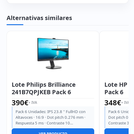
Alternativas similares
Lote Philips Brilliance
Lote HP P
241B7QPJKEB Pack 6
Pack 6
390
€
348
€
+ IVA
+ IVA
Pack 6 Unidades: IPS 23.8 '' FullHD con
Pack 6 Unidade
Altavoces · 16:9 · Dot pitch 0.276 mm ·
Dot pitch 0.2
Respuesta 5 ms · Contraste 10…
Contraste 3000
VER PRODUCTO
V