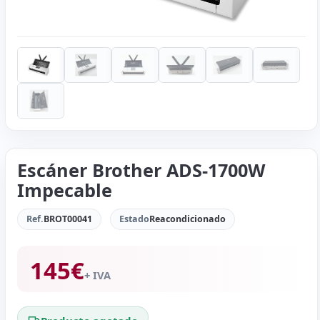
Escáner Brother ADS-1700W
Impecable
Ref.
BROT00041
Estado
Reacondicionado
145
€
+ IVA