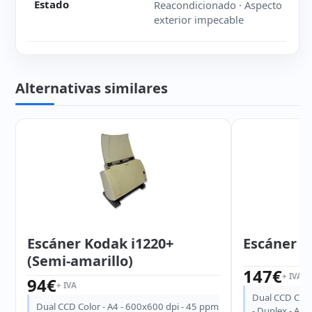
Estado
Reacondicionado · Aspecto
exterior impecable
Alternativas similares
Escáner Kodak i1220+
Escáner K
(Semi-amarillo)
147
€
+ IVA
94
€
+ IVA
Dual CCD Colo
Dual CCD Color - A4 - 600x600 dpi - 45 ppm
- Duplex - ADF