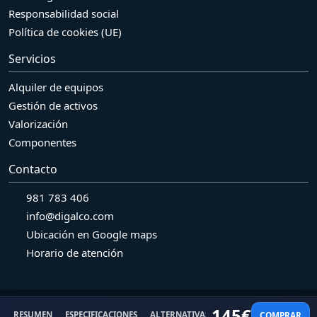
Responsabilidad social
Política de cookies (UE)
Servicios
Alquiler de equipos
Gestión de activos
Valorización
Componentes
Contacto
981 783 406
info@digalco.com
Ubicación en Google maps
Horario de atención
© 2026 Grupo Digalco SL Pol. Ind. Bergondo. Naves R7-R8 - 15165.
145
€
COMPRAR
RESUMEN
ESPECIFICACIONES
ALTERNATIVAS
REACONDICIONADO