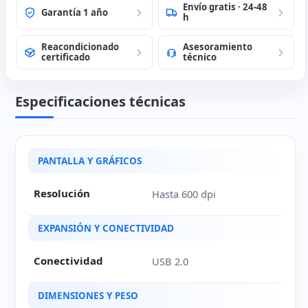
Envío gratis · 24-48
Garantía 1 año
h
Reacondicionado
Asesoramiento
certificado
técnico
Especificaciones técnicas
Ficha técnica de Fujitsu fi-6130ZLA
PANTALLA Y GRÁFICOS
Resolución
Hasta 600 dpi
EXPANSIÓN Y CONECTIVIDAD
Conectividad
USB 2.0
DIMENSIONES Y PESO