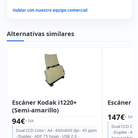
Hablar con nuestro equipo comercial
Alternativas similares
Escáner Kodak i1220+
Escáner K
(Semi-amarillo)
147
€
+ IVA
94
€
+ IVA
Dual CCD Colo
Dual CCD Color - A4 - 600x600 dpi - 45 ppm
- Duplex - ADF
- Duplex - ADF 75 hojas - USB 2.0 -