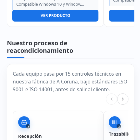
Compatible W
Compatible Windows 10 y Window…
VER PRODUCTO
V
Nuestro proceso de
reacondicionamiento
Cada equipo pasa por 15 controles técnicos en
nuestra fábrica de A Coruña, bajo estándares ISO
9001 e ISO 14001, antes de salir al cliente.
1
2
Trazabilidad
Recepción