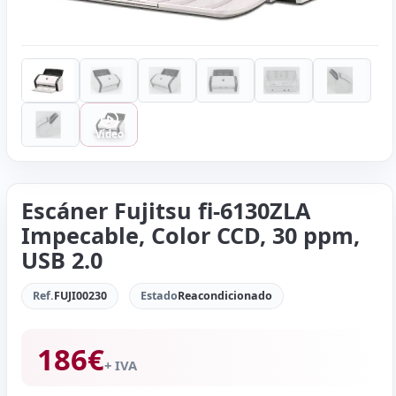
Vídeo
Escáner Fujitsu fi-6130ZLA
Impecable, Color CCD, 30 ppm,
USB 2.0
Ref.
FUJI00230
Estado
Reacondicionado
186
€
+ IVA