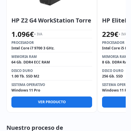
HP Z2 G4 WorkStation Torre
HP EliteD
1.096
€
229
€
+ IVA
+ IVA
PROCESADOR
PROCESADOR
Intel Core i7 9700 3 GHz.
Intel Core i5 85
MEMORIA RAM
MEMORIA RAM
64 Gb. DDR4 ECC RAM
8 Gb. DDR4 RAM
DISCO DURO
DISCO DURO
1.00 Tb. SSD M2
256 Gb. SSD
SISTEMA OPERATIVO
SISTEMA OPERAT
Windows 11 Pro
Windows 11 Pro
VER PRODUCTO
V
Nuestro proceso de