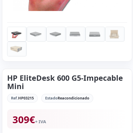
HP EliteDesk 600 G5-Impecable
Mini
Ref.
HP03215
Estado
Reacondicionado
309
€
+ IVA