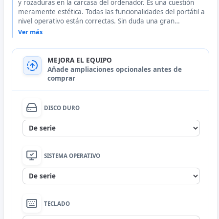
y rozaduras en la carcasa del ordenador. Es una cuestión
meramente estética. Todas las funcionalidades del portátil a
nivel operativo están correctas. Sin duda una gran
oportunidad. Mira en “+ Fotos” y si tienes alguna duda
Ver más
llámanos o usa nuestro chat para ampliar la información o
para solicitar mas detalles.
MEJORA EL EQUIPO
Añade ampliaciones opcionales antes de
comprar
DISCO DURO
Sin ampliar
SISTEMA OPERATIVO
Cambio a Disco SSD 1 Tb. M.2 2280 PCIe
(+150€)
Sin ampliar
TECLADO