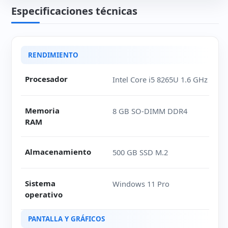
Especificaciones técnicas
Ficha técnica de HP ProBook 640 G5
RENDIMIENTO
Procesador
Intel Core i5 8265U 1.6 GHz
Memoria
8 GB SO-DIMM DDR4
RAM
Almacenamiento
500 GB SSD M.2
Sistema
Windows 11 Pro
operativo
PANTALLA Y GRÁFICOS