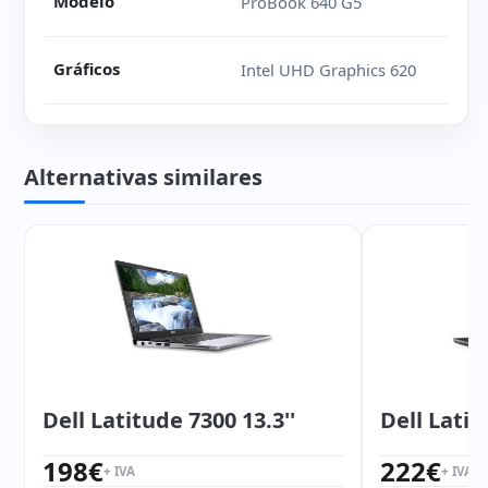
Modelo
ProBook 640 G5
Gráficos
Intel UHD Graphics 620
Alternativas similares
Dell Latitude 7300 13.3''
Dell Latit
198
€
222
€
+ IVA
+ IVA