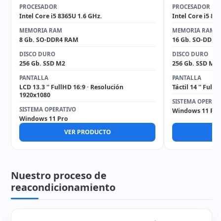
PROCESADOR
PROCESADOR
Intel Core i5 8365U 1.6 GHz.
Intel Core i5 82
MEMORIA RAM
MEMORIA RAM
8 Gb. SO-DDR4 RAM
16 Gb. SO-DDR4
DISCO DURO
DISCO DURO
256 Gb. SSD M2
256 Gb. SSD M2
PANTALLA
PANTALLA
LCD 13.3 '' FullHD 16:9 · Resolución
Táctil 14 '' Ful
1920x1080
SISTEMA OPERAT
SISTEMA OPERATIVO
Windows 11 Pro
Windows 11 Pro
VER PRODUCTO
V
Nuestro proceso de
reacondicionamiento