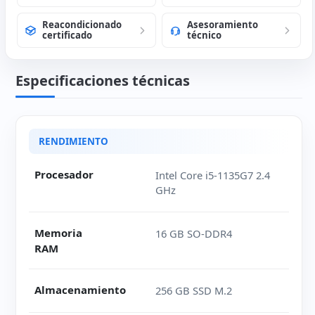
Reacondicionado
Asesoramiento
certificado
técnico
Especificaciones técnicas
Ficha técnica de HP ProBook 650 G8
RENDIMIENTO
Procesador
Intel Core i5-1135G7 2.4
GHz
Memoria
16 GB SO-DDR4
RAM
Almacenamiento
256 GB SSD M.2