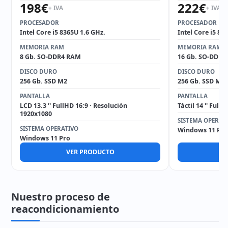
198
€
222
€
+ IVA
+ IVA
PROCESADOR
PROCESADOR
Intel Core i5 8365U 1.6 GHz.
Intel Core i5 82
MEMORIA RAM
MEMORIA RAM
8 Gb. SO-DDR4 RAM
16 Gb. SO-DDR4
DISCO DURO
DISCO DURO
256 Gb. SSD M2
256 Gb. SSD M2
PANTALLA
PANTALLA
LCD 13.3 '' FullHD 16:9 · Resolución
Táctil 14 '' Ful
1920x1080
SISTEMA OPERAT
SISTEMA OPERATIVO
Windows 11 Pro
Windows 11 Pro
VER PRODUCTO
V
Nuestro proceso de
reacondicionamiento