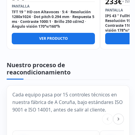
233
€
+ IVA
PANTALLA
PANTALLA
TFT 19 '' HD con Altavoces · 5:4 · Resolución
IPS 43 '' FullHD 
1280x1024 · Dot pitch 0.294 mm · Respuesta 5
Resolución 1920
ms · Contraste 1000:1 · Brillo 250 cd/m2 ·
Contraste 1100:1
Ángulo visión 170°v/160°h
visión 178°v/17
VER PRODUCTO
V
Nuestro proceso de
reacondicionamiento
Cada equipo pasa por 15 controles técnicos en
nuestra fábrica de A Coruña, bajo estándares ISO
9001 e ISO 14001, antes de salir al cliente.