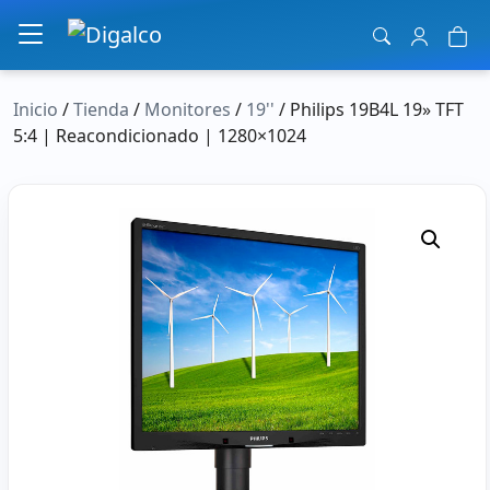
Navegación principal
Inicio
/
Tienda
/
Monitores
/
19''
/ Philips 19B4L 19» TFT
5:4 | Reacondicionado | 1280×1024