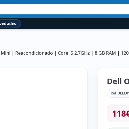
.
vedades
 Mini | Reacondicionado | Core i5 2.7GHz | 8 GB RAM | 12
Dell 
Ref.
DELL0
118