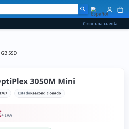
Crear una cuenta
0 GB SSD
OptiPlex 3050M Mini
1767
Estado
Reacondicionado
€
+ IVA