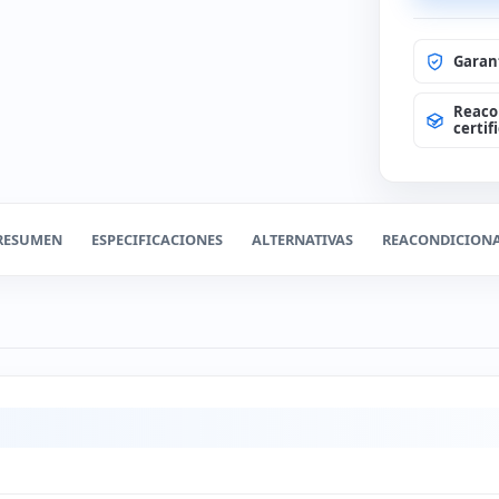
AMPLIACI
Garan
Reaco
Sin amp
certif
Amplia
RESUMEN
ESPECIFICACIONES
ALTERNATIVAS
REACONDICION
AMPLIACI
Sin amp
Cambia