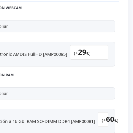
IÓN WEBCAM
liar
29
(+
€
)
tronic AMDIS FullHD [AMP00085]
ÓN RAM
liar
60
(+
€
)
ción a 16 Gb. RAM SO-DIMM DDR4 [AMP00081]