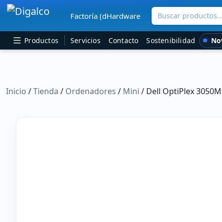
Buscar productos..
Factoría (dHardware
Navegación principal
No
Productos
Servicios
Contacto
Sostenibilidad
Inicio
/
Tienda
/
Ordenadores
/
Mini
/ Dell OptiPlex 3050M