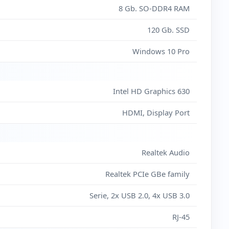
8 Gb. SO-DDR4 RAM
120 Gb. SSD
0
(
€
)
r idioma a Inglés [AMP00008]
Windows 10 Pro
Intel HD Graphics 630
0
(
€
)
r idioma a Portugués [AMP00009]
HDMI, Display Port
ÓN TECLADO
Realtek Audio
Realtek PCIe GBe family
liar
Serie, 2x USB 2.0, 4x USB 3.0
RJ-45
8
(+
€
)
o y Ratón [AMP00020]