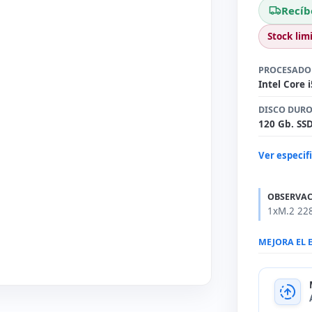
Recíb
Stock lim
PROCESADO
Intel Core 
DISCO DUR
120 Gb. SS
Ver especif
OBSERVAC
1xM.2 228