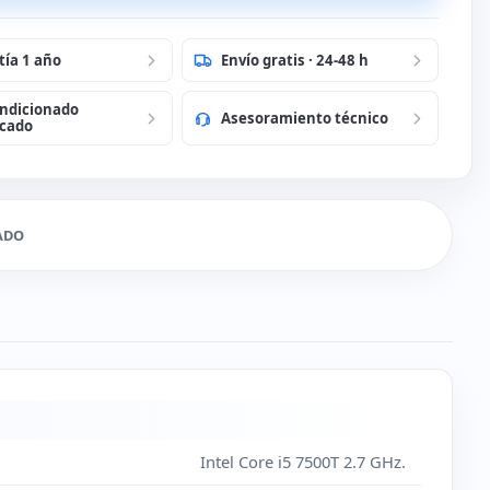
ÓN WIFI
tía 1 año
Envío gratis · 24-48 h
ndicionado
Asesoramiento técnico
liar
icado
15
(+
€
)
ción a Wireless nano USB [AMP00018]
ADO
ÓN SO
liar
0
Intel Core i5 7500T 2.7 GHz.
(
€
)
r idioma a Francés [AMP00125]