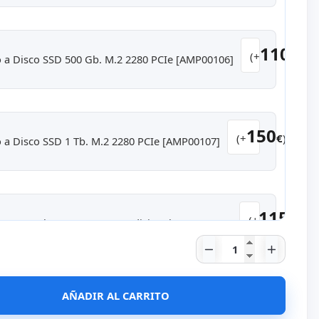
110
(+
€
)
 a Disco SSD 500 Gb. M.2 2280 PCIe [AMP00106]
150
(+
€
)
 a Disco SSD 1 Tb. M.2 2280 PCIe [AMP00107]
115
(+
€
)
SD 500 Gb. M.2 2280 PCIe Adicional [AMP00108]
Dell OptiPlex 305
155
AÑADIR AL CARRITO
(+
€
)
SD 1 Tb. M.2 2280 PCIe Adicional [AMP00109]