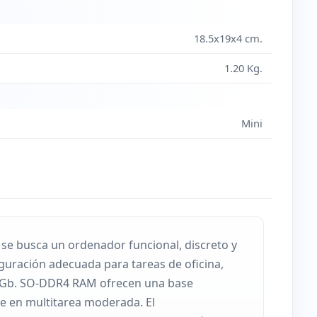
18.5x19x4 cm.
15
1.20 Kg.
(+
€
)
o y Ratón Portugués Nuevo [AMP00088]
Mini
12
(+
€
)
o y Ratón USB Español (Nuevo) [AMP00068]
e busca un ordenador funcional, discreto y
iguración adecuada para tareas de oficina,
s 8 Gb. SO-DDR4 RAM ofrecen una base
e en multitarea moderada. El