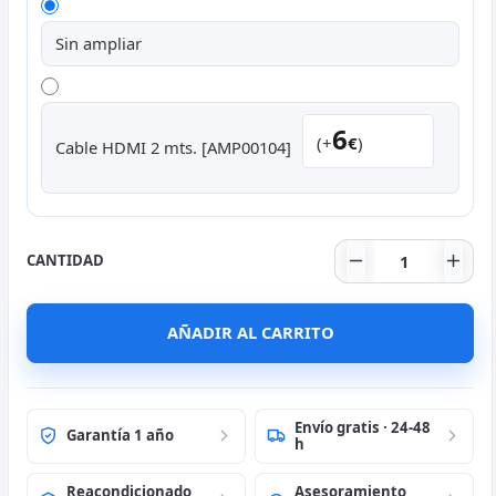
Sin ampliar
6
(+
€
)
Cable HDMI 2 mts. [AMP00104]
Dell U2417H 24
CANTIDAD
AÑADIR AL CARRITO
Envío gratis · 24-48
Garantía 1 año
h
Reacondicionado
Asesoramiento