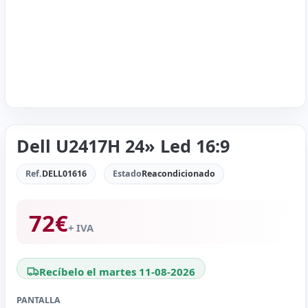
Dell U2417H 24» Led 16:9
Ref.
DELL01616
Estado
Reacondicionado
72
€
+ IVA
Recíbelo el martes 11-08-2026
PANTALLA