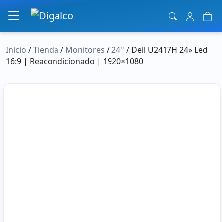
Navegación principal
Inicio
/
Tienda
/
Monitores
/
24''
/ Dell U2417H 24» Led
16:9 | Reacondicionado | 1920×1080