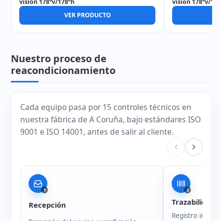
visión 178°v/178°h
visión 178°v/17
VER PRODUCTO
V
Nuestro proceso de
reacondicionamiento
Cada equipo pasa por 15 controles técnicos en
nuestra fábrica de A Coruña, bajo estándares ISO
9001 e ISO 14001, antes de salir al cliente.
1
2
Trazabilidad
Recepción
Registro intern