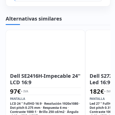
Alternativas similares
Dell SE2416H-Impecable 24''
Dell S272
LCD 16:9
Led 16:9
97
€
182
€
+ IVA
+ IVA
PANTALLA
PANTALLA
LCD 24 '' FullHD 16:9 · Resolución 1920x1080 ·
Led 27 '' FullHD
Dot pitch 0.275 mm · Respuesta 6 ms ·
Dot pitch 0.311
Contraste 1000:1 · Brillo 250 cd/m2 · Ángulo
Contraste 1000:1