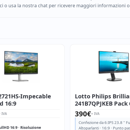
o usa la nostra chat per ricevere maggiori informazioni o ri
S2721HS-Impecable
Lotto Philips Brilli
ed 16:9
241B7QPJKEB Pack 
390
€
+ IVA
+ IVA
Confezione da 6:IPS 23.8 '' F
FullHD 16:9 · Risoluzione
Altoparlanti · 16:9 · Punto p