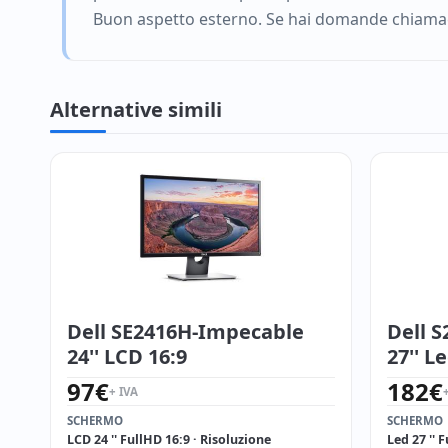
Buon aspetto esterno. Se hai domande chiamaci 
Alternative simili
Dell SE2416H-Impecable
Dell 
24'' LCD 16:9
27'' L
97
€
182
€
+ IVA
SCHERMO
SCHERMO
LCD 24 '' FullHD 16:9 · Risoluzione
Led 27 '' 