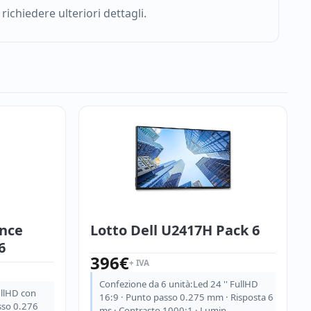
chiedere ulteriori dettagli.
ance
Lotto Dell U2417H Pack 6
6
396
€
+ IVA
Confezione da 6 unità:Led 24 '' FullHD
ullHD con
16:9 · Punto passo 0.275 mm · Risposta 6
asso 0.276
ms · Contrasto 1000:1 · Lumin…