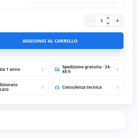
a
Dell U2417H 24'' L
able 2 mts.
AGGIUNGI AL CARRELLO
Spedizione gratuita · 24-
zia 1 anno
48 h
dizionato
Consulenza tecnica
icato