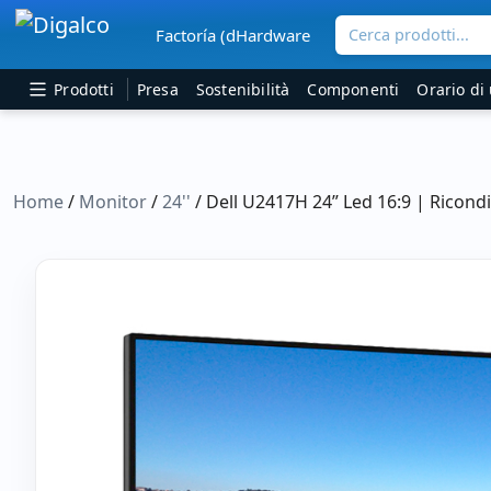
Cerca prodotti...
Factoría (dHardware
Navigazione principale
Prodotti
Presa
Sostenibilità
Componenti
Orario di 
Home
/
Monitor
/
24''
/ Dell U2417H 24” Led 16:9 | Ricond