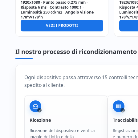
1920x1080 · Punto passo 0.275 mm ·
1920x1080
Risposta 6 ms · Contrasto 1000:1 ·
Risposta 4
Luminosità 250 cd/m2 · Angolo visione
Luminosit
178°v/178°h
178°v/178
VEDI I PRODOTTI
Il nostro processo di ricondizionamento
Ogni dispositivo passa attraverso 15 controlli tec
spedito al cliente.
1
2
Ricezione
Tracciabili
Ricezione del dispositivo e verifica
Registrazione
iniziale del lotto e della
e numero di 