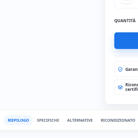
Nessun
QUANTITÀ
HDMI c
(+6€)
Garan
Ricon
certif
RIEPILOGO
SPECIFICHE
ALTERNATIVE
RICONDIZIONATO