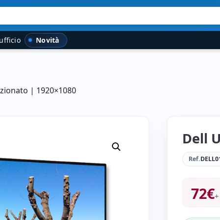
Novità
ufficio
izionato | 1920×1080
Dell 
Ref.
DELL0
72
€
+