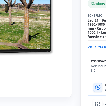
Ricev
SCHERMO
Led 24 '' F
1920x1080 
mm · Rispo
1000:1 · Lu
Angolo vis
Visualizza l
OSSERVAZ
Non includ
3.0
C