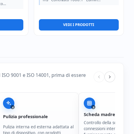
sto…
VEDI I PRODOTTI
d ISO 9001 e ISO 14001, prima di essere
4
5
Scheda madre e conne
Pulizia professionale
Controllo della scheda mad
Pulizia interna ed esterna adattata al
connessioni interne e del
tipo di dispositivo, con prodotti