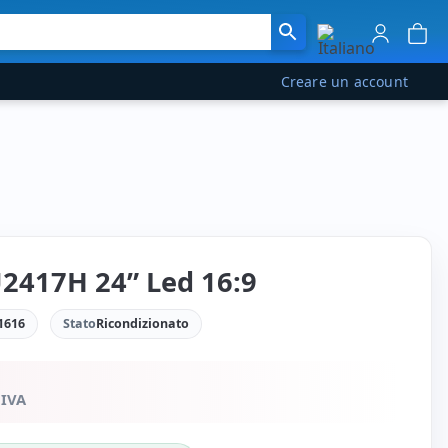
Creare un account
U2417H 24” Led 16:9
1616
Stato
Ricondizionato
 IVA