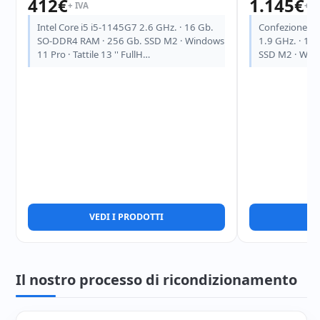
412
€
1.145
€
+ IVA
+ I
Intel Core i5 i5-1145G7 2.6 GHz. · 16 Gb.
Confezione da
SO-DDR4 RAM · 256 Gb. SSD M2 · Windows
1.9 GHz. · 16
11 Pro · Tattile 13 '' FullH…
SSD M2 · Wind
VEDI I PRODOTTI
V
Il nostro processo di ricondizionamento