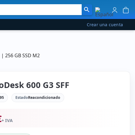
Crear una cuenta
M | 256 GB SSD M2
oDesk 600 G3 SFF
95
Estado
Reacondicionado
€
+ IVA