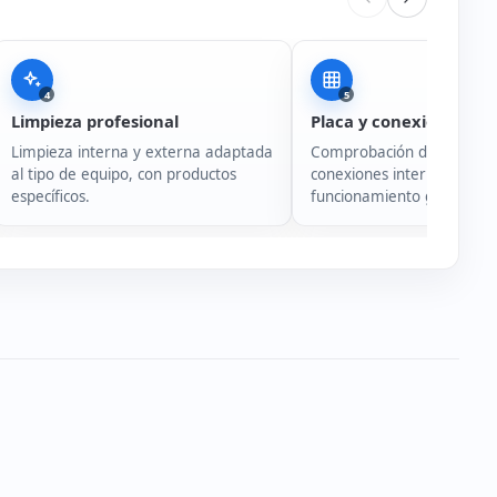
4
5
Limpieza profesional
Placa y conexiones
Limpieza interna y externa adaptada
Comprobación de placa ba
al tipo de equipo, con productos
conexiones internas y
específicos.
funcionamiento general de