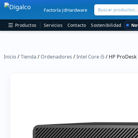
Buscar productos..
Factoría (dHardware
Navegación principal
No
Productos
Servicios
Contacto
Sostenibilidad
Inicio
/
Tienda
/
Ordenadores
/
Intel Core i5
/ HP ProDesk 