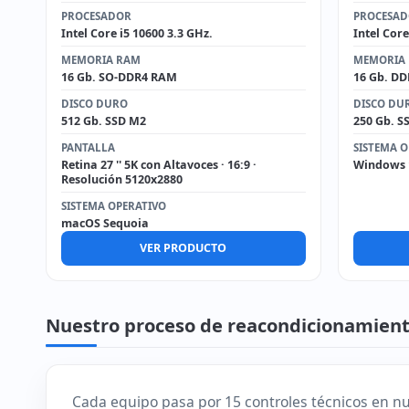
PROCESADOR
PROCESA
Intel Core i5 10600 3.3 GHz.
Intel Core
MEMORIA RAM
MEMORIA
16 Gb. SO-DDR4 RAM
16 Gb. D
DISCO DURO
DISCO DU
512 Gb. SSD M2
250 Gb. S
PANTALLA
SISTEMA O
Retina 27 '' 5K con Altavoces · 16:9 ·
Windows 
Resolución 5120x2880
SISTEMA OPERATIVO
macOS Sequoia
VER PRODUCTO
Nuestro proceso de reacondicionamien
Cada equipo pasa por 15 controles técnicos en nue