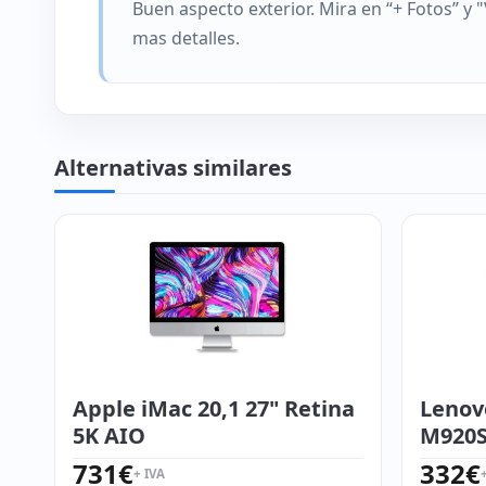
Buen aspecto exterior. Mira en “+ Fotos” y 
mas detalles.
Alternativas similares
Apple iMac 20,1 27" Retina
Lenov
5K AIO
M920S
731
€
332
€
+ IVA