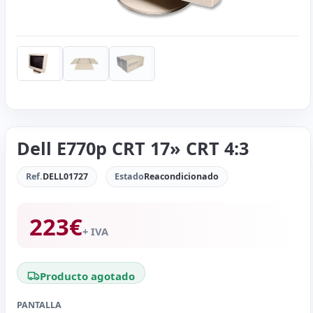
Dell E770p CRT 17» CRT 4:3
Ref.
DELL01727
Estado
Reacondicionado
223
€
+ IVA
Producto agotado
PANTALLA