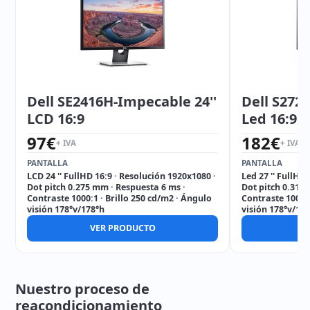
Dell SE2416H-Impecable 24''
Dell S272
LCD 16:9
Led 16:9
97
€
182
€
+ IVA
+ IVA
PANTALLA
PANTALLA
LCD 24 '' FullHD 16:9 · Resolución 1920x1080 ·
Led 27 '' FullHD
Dot pitch 0.275 mm · Respuesta 6 ms ·
Dot pitch 0.311
Contraste 1000:1 · Brillo 250 cd/m2 · Ángulo
Contraste 1000:1
visión 178°v/178°h
visión 178°v/17
VER PRODUCTO
V
Nuestro proceso de
reacondicionamiento