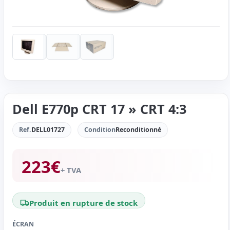
Dell E770p CRT 17 » CRT 4:3
Ref.
DELL01727
Condition
Reconditionné
223
€
+ TVA
Produit en rupture de stock
ÉCRAN