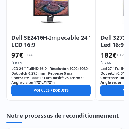
Dell SE2416H-Impecable 24''
Dell S272
LCD 16:9
Led 16:9
97
€
182
€
+ TVA
+ TVA
ÉCRAN
ÉCRAN
LCD 24 '' FullHD 16:9 · Résolution 1920x1080 ·
Led 27 '' FullHD
Dot pitch 0.275 mm · Réponse 6 ms ·
Dot pitch 0.311
Contraste 1000:1 · Luminosité 250 cd/m2 ·
Contraste 1000:
Angle vision 178°v/178°h
Angle vision 17
VOIR LES PRODUITS
VOI
Notre processus de reconditionnement