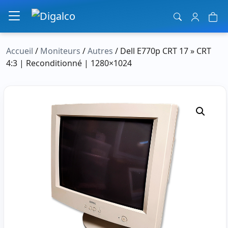
Navigation principale
Accueil
/
Moniteurs
/
Autres
/ Dell E770p CRT 17 » CRT
4:3 | Reconditionné | 1280×1024