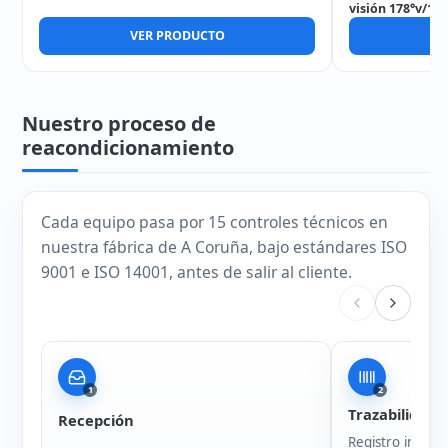
visión 178°v/17
VER PRODUCTO
V
Nuestro proceso de
reacondicionamiento
Cada equipo pasa por 15 controles técnicos en
nuestra fábrica de A Coruña, bajo estándares ISO
9001 e ISO 14001, antes de salir al cliente.
1
2
Trazabilidad
Recepción
Registro intern