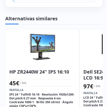
Alternativas similares
HP ZR2440W 24'' IPS 16:10
Dell SE24
LCD 16:9
45
€
+ IVA
97
€
+ IVA
PANTALLA
PANTALLA
IPS 24 '' FullHD 16:10 · Resolución 1920x1200 ·
LCD 24 '' FullHD
Dot pitch 0.27 mm · Respuesta 6 ms ·
Dot pitch 0.275
Contraste 1000:1 · Brillo 350 cd/m2 · Ángulo
Contraste 1000:1
visión 178°v/178°h