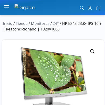
Navegación principal
Inicio
/
Tienda
/
Monitores
/
24''
/ HP E243 23.8» IPS 16:9
| Reacondicionado | 1920×1080