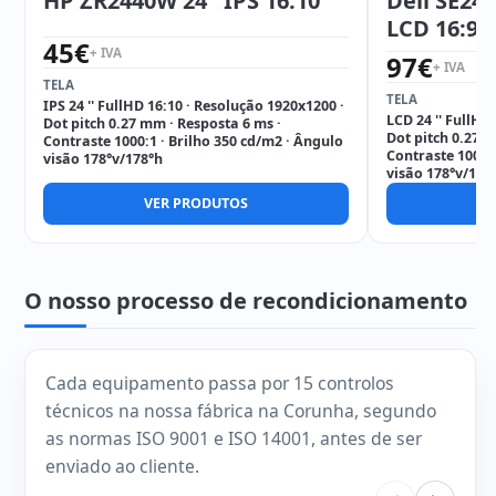
HP ZR2440W 24'' IPS 16:10
Dell SE24
LCD 16:9
45
€
+ IVA
97
€
+ IVA
TELA
TELA
IPS 24 '' FullHD 16:10 · Resolução 1920x1200 ·
LCD 24 '' FullHD
Dot pitch 0.27 mm · Resposta 6 ms ·
Dot pitch 0.275 
Contraste 1000:1 · Brilho 350 cd/m2 · Ângulo
Contraste 1000:1
visão 178°v/178°h
visão 178°v/178
VER PRODUTOS
V
O nosso processo de recondicionamento
Cada equipamento passa por 15 controlos
técnicos na nossa fábrica na Corunha, segundo
as normas ISO 9001 e ISO 14001, antes de ser
enviado ao cliente.