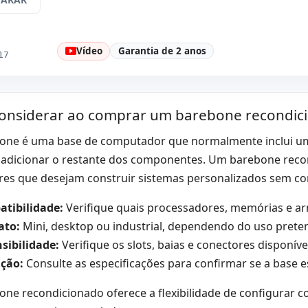
Connectivity:
Intel 82577LM Gigabit
Connectivi
Ethernet
Processador:
Intel Core i5 4570 3.2
Fator de f
GHz.
Vídeo
Garantia de 2 anos
17
Drive óptico:
DVD-RW
Som:
Real
Portos:
Série · 6x USB 2.0 · 2x PS2 ·
Portas de 
4x USB 3.0
Port
onsiderar ao comprar um barebone recondic
Outros:
hR embalagens
Dimensões
Peso:
5.75 Kg.
ne é uma base de computador que normalmente inclui um c
 adicionar o restante dos componentes. Um barebone recon
res que desejam construir sistemas personalizados sem co
tibilidade:
Verifique quais processadores, memórias e a
ato:
Mini, desktop ou industrial, dependendo do uso prete
sibilidade:
Verifique os slots, baias e conectores disponíve
ção:
Consulte as especificações para confirmar se a base 
ne recondicionado oferece a flexibilidade de configurar