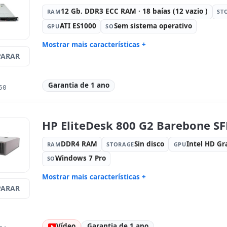
Peso:
17.00 Kg.
12 Gb. DDR3 ECC RAM · 18 baías (12 vazio )
RAM
ST
ATI ES1000
Sem sistema operativo
GPU
SO
Mostrar mais características +
ARAR
Connectivity:
NC382i
Connectivi
Processador:
Intel Xeon Quad Core
Fator de f
E5620 2.4 GHz.
Garantia de 1 ano
50
Drive óptico:
DVD-RW
Portos:
Sé
Alimentação:
2x Fontes de
Dimensões
alimentação (Hotplug)
HP EliteDesk 800 G2 Barebone SF
Peso:
20.00 Kg.
DDR4 RAM
Sin disco
Intel HD Gr
RAM
STORAGE
GPU
Windows 7 Pro
SO
Mostrar mais características +
ARAR
Connectivity:
I219LM GIGABIT
Connectivi
Processador:
Intel Core i5 6500 3.2
Fator de f
GHz.
Vídeo
Garantia de 1 ano