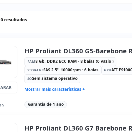
10 resultados
HP Proliant DL360 G5-Barebone 
8 Gb. DDR2 ECC RAM · 8 baías (0 vazio )
RAM
SAS 2.5'' 10000rpm · 6 baías
ATI ES100
STORAGE
GPU
Sem sistema operativo
SO
ARAR
Mostrar mais características +
Connectivity:
BCM5708
Connectivi
Garantia de 1 ano
Processador:
2x Intel Xeon e5345
Fator de f
69
2.3 GHz.
Drive óptico:
Combo (CD-RW/DVD)
Portos:
Sé
Alimentação:
2x Fontes de
Dimensões
HP Proliant DL360 G7 Barebone 
alimentação (Hotplug)