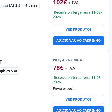
102
€
+ IVA
SAS 2.5'' · 4 baías
ORAGE
Receive on terça-feira 11-08-
2026
VER PRODUTOS
ty:
4x RJ-45
orma:
Rack (1U)
ADICIONAR AO CARRINHO
rie · 3x USB 2.0
:
49x68.5x4.5 cm.
PREÇO UNITÁRIO
F
78
€
+ IVA
aphics 530
Receive on terça-feira 11-08-
2026
Envio especial
ty:
RJ-45
VER PRODUTOS
orma:
SFF
ADICIONAR AO CARRINHO