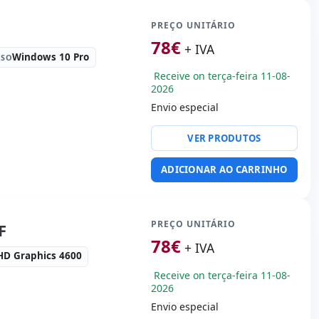
rie · 6x USB 3.0
ão:
2x Fontes de
PREÇO UNITÁRIO
o (Hotplug)
78
€
+ IVA
:
43.2x43.5x69.8 cm.
Windows 10 Pro
SO
Receive on terça-feira 11-08-
2026
Envio especial
ty:
RJ-45
orma:
Tabletop
VER PRODUTOS
udio
ADICIONAR AO CARRINHO
vídeo:
VGA · 2x Display
:
39x34x10 cm.
PREÇO UNITÁRIO
F
78
€
+ IVA
 HD Graphics 4600
Receive on terça-feira 11-08-
2026
Envio especial