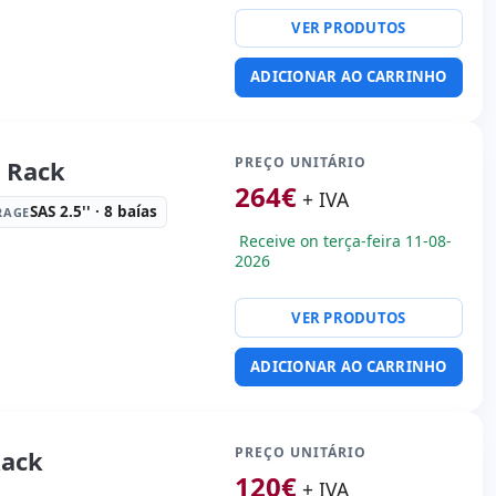
VER PRODUTOS
ty:
4x RJ-45
orma:
Rack (1U)
ADICIONAR AO CARRINHO
rie · 6x USB 3.0
ão:
2x Fontes de
PREÇO UNITÁRIO
 Rack
o (Hotplug)
264
€
+ IVA
0 Kg.
SAS 2.5'' · 8 baías
RAGE
Receive on terça-feira 11-08-
2026
VER PRODUTOS
ty:
4x RJ-45
orma:
Rack (2U)
ADICIONAR AO CARRINHO
rie · 6x USB 2.0
R embalagens
PREÇO UNITÁRIO
Rack
120
€
+ IVA
0 Kg.