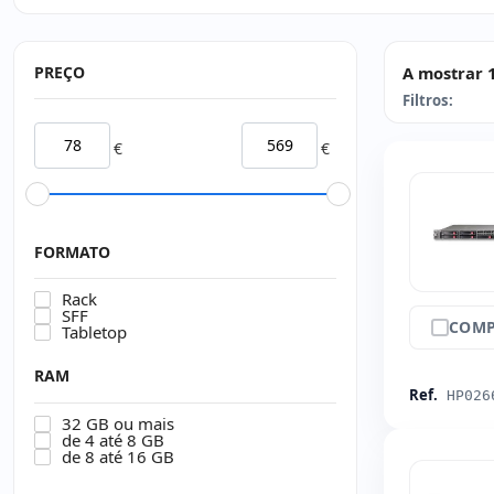
PREÇO
A mostrar 
Filtros:
€
€
FORMATO
Rack
SFF
COMP
Tabletop
RAM
Ref.
HP026
32 GB ou mais
de 4 até 8 GB
de 8 até 16 GB