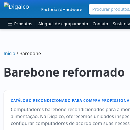
Procurar produtos.
Factoría (dHardware
Navegação principal
Produtos
Aluguel de equipamento
Contato
Sustenta
Início
/ Barebone
Barebone reformado
CATÁLOGO RECONDICIONADO PARA COMPRA PROFISSIONA
Computadores barebone recondicionados para a mont
alimentação. Na Digalco, oferecemos unidades inspe
configurar computadores de acordo com suas necessi