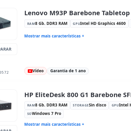
Drive óptico:
DVD-RW
Portos:
Sé
Multimídia:
Leitor SD
Alimentaç
Lenovo M93P Barebone Tabletop
alimentaçã
Outros:
hR embalagens
Dimensões
8 Gb. DDR3 RAM
Intel HD Graphics 4600
RAM
GPU
Peso:
20.00 Kg.
Mostrar mais características +
Connectivity:
l217-LM
Connectivi
ARAR
Processador:
Intel Core i5 4570 3.2
Fator de f
GHz.
Drive óptico:
DVD
Som:
HD A
Vídeo
Garantia de 1 ano
Portos:
Série · 4x USB 2.0 · 4x USB
Portas de 
0572
3.0
Port
Outros:
hR embalagens
Dimensões
Peso:
6.05 Kg.
HP EliteDesk 800 G1 Barebone SF
8 Gb. DDR3 RAM
Sin disco
Intel
RAM
STORAGE
GPU
Windows 7 Pro
SO
Mostrar mais características +
ARAR