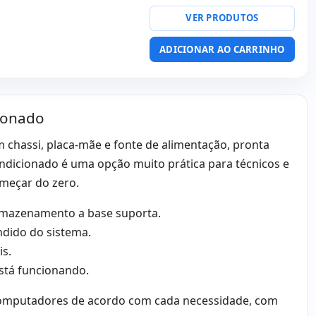
ty:
RJ-45
VER PRODUTOS
orma:
SFF
ADICIONAR AO CARRINHO
tek ALC 221
vídeo:
VGA · 2x Display
ionado
:
34x38x10 cm.
hassi, placa-mãe e fonte de alimentação, pronta
dicionado é uma opção muito prática para técnicos e
meçar do zero.
rmazenamento a base suporta.
ndido do sistema.
is.
está funcionando.
 computadores de acordo com cada necessidade, com