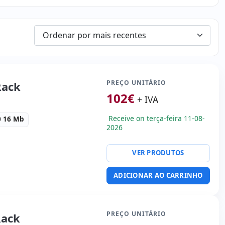
PREÇO UNITÁRIO
Rack
102
€
+ IVA
Receive on terça-feira 11-08-
0 16 Mb
2026
VER PRODUTOS
ty:
4x RJ-45
ADICIONAR AO CARRINHO
orma:
Rack (1U)
rie · 3x USB 2.0 · 2x PS2
:
71x48.5x4.5 cm.
PREÇO UNITÁRIO
Rack