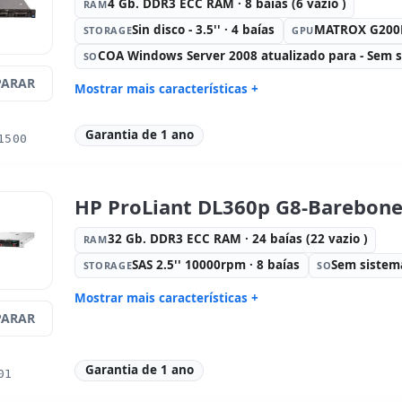
4 Gb. DDR3 ECC RAM · 8 baías (6 vazio )
RAM
Sin disco - 3.5'' · 4 baías
MATROX G20
STORAGE
GPU
COA Windows Server 2008 atualizado para - Sem s
SO
ARAR
Mostrar mais características +
Connectivity:
broadcom BCM5716
Connectivi
Garantia de 1 ano
Processador:
2x Intel Xeon Quad
Fator de f
1500
Core E5620 2.4 GHz.
Drive óptico:
DVD
Portos:
Sé
Alimentação:
2x Fontes de
Outros:
h
HP ProLiant DL360p G8-Barebone
alimentação (Hotplug)
Dimensões:
xx cm.
Peso:
15.0
32 Gb. DDR3 ECC RAM · 24 baías (22 vazio )
RAM
SAS 2.5'' 10000rpm · 8 baías
Sem sistem
STORAGE
SO
Mostrar mais características +
ARAR
Connectivity:
HP FlexibleLOM 1Gb
Connectivi
331FLR Ethernet
Processador:
Intel Xeon Octa Core
Fator de f
Garantia de 1 ano
01
E5 2650 2 GHz.