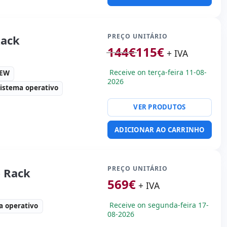
rie · 2x USB 2.0 · 2x PS2 ·
R embalagens
PREÇO UNITÁRIO
Rack
 Kg.
144
€
115
€
+ IVA
Receive on terça-feira 11-08-
0EW
2026
istema operativo
VER PRODUTOS
ty:
2x RJ-45
ADICIONAR AO CARRINHO
orma:
Rack (1U)
rie · 4x USB 2.0
R embalagens
PREÇO UNITÁRIO
 Rack
569
€
+ IVA
0 Kg.
Receive on segunda-feira 17-
a operativo
08-2026