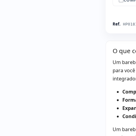
Ref.
HP018
O que c
Um barebo
para você
integrado
Compa
Form
Expan
Condi
Um barebo