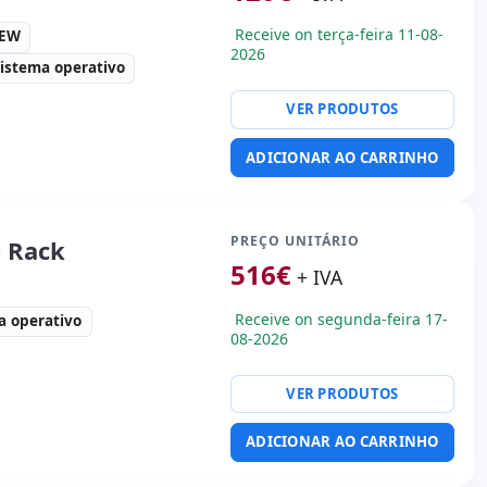
Receive on terça-feira 11-08-
0EW
2026
istema operativo
VER PRODUTOS
ty:
2x RJ-45
ADICIONAR AO CARRINHO
orma:
Rack (1U)
rie · 4x USB 2.0
R embalagens
PREÇO UNITÁRIO
 Rack
516
€
+ IVA
0 Kg.
Receive on segunda-feira 17-
a operativo
08-2026
VER PRODUTOS
ty:
4x RJ-45
orma:
Rack (1U)
ADICIONAR AO CARRINHO