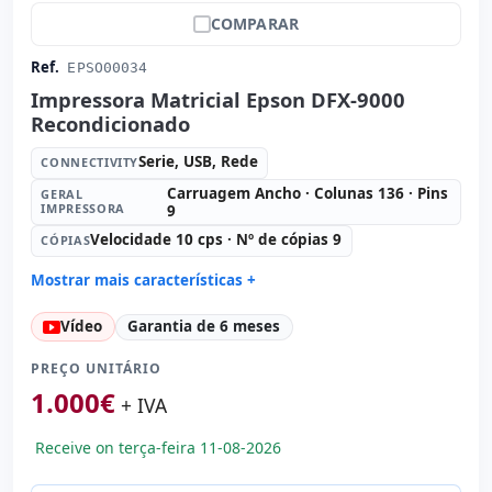
COMPARAR
Ref.
EPSO00034
Impressora Matricial Epson DFX-9000
Recondicionado
Serie, USB, Rede
CONNECTIVITY
Carruagem Ancho · Colunas 136 · Pins
GERAL
IMPRESSORA
9
Velocidade 10 cps · Nº de cópias 9
CÓPIAS
Mostrar mais características +
Geral impressora:
Carruagem Ancho · Colunas 136 ·
Vídeo
Garantia de 6 meses
Pins 9
Cópias:
Velocidade 10 cps · Nº de cópias 9
PREÇO UNITÁRIO
Formatos aceitos:
Papel contínuo · Folha cortada
1.000
€
+ IVA
Consumível:
Fita (novo)
Dimensões:
70x38x36 cm.
Receive on terça-feira 11-08-2026
Peso:
34.00 Kg.