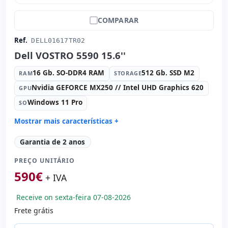
COMPARAR
Ref.
DELL01617TR02
Dell VOSTRO 5590 15.6''
16 Gb. SO-DDR4 RAM
512 Gb. SSD M2
RAM
STORAGE
Nvidia GEFORCE MX250 // Intel UHD Graphics 620
GPU
Windows 11 Pro
SO
Mostrar mais características +
Connectivity:
RJ-45 · WIFI · Bluetooth
Garantia de 2 anos
Processador:
Intel Core i7 10510U 1.8 GHz.
PREÇO UNITÁRIO
Som:
Realtek Audio
590
€
Portos:
USB 2.0 · USB-C · 2x USB 3.1
+ IVA
IPS 15.6 '' FullHD 16:
9 · Resolução 1920x1080
Receive on sexta-feira 07-08-2026
Portas de vídeo:
HDMI
Frete grátis
Multimídia:
Webcam
Específico laptop:
Layout do teclado Internacional