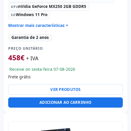
nVidia GeForce MX250 2GB GDDR5
GPU
Windows 11 Pro
SO
Mostrar mais características +
Connectivity:
RJ-45 · WIFI · Bluetooth
Garantia de 2 anos
Processador:
Intel Core i7 10510U 1.8 GHz.
PREÇO UNITÁRIO
Som:
Realtek Audio
458
€
Portos:
USB 2.0 · USB-C · 2x USB 3.1
+ IVA
IPS 15.6 '' FullHD 16:
9 · Resolução 1920x1080
Receive on sexta-feira 07-08-2026
Portas de vídeo:
HDMI
Frete grátis
Multimídia:
Webcam
Específico laptop:
Bateria Nova · Layout do teclado
VER PRODUTOS
Internacional (adesivos espanhol) · Teclado numérico
Outros:
hR embalagens
ADICIONAR AO CARRINHO
Dimensões:
35x23x1.7 cm.
Peso:
1.82 Kg.