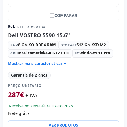
COMPARAR
Ref.
DELL01600TR01
Dell VOSTRO 5590 15.6''
8 Gb. SO-DDR4 RAM
512 Gb. SSD M2
RAM
STORAGE
Intel cometlake-u GT2 UHD
Windows 11 Pro
GPU
SO
Mostrar mais características +
Connectivity:
RJ-45 · WIFI · Bluetooth
Garantia de 2 anos
Processador:
Intel Core i5 10210U 1.6 GHz.
PREÇO UNITÁRIO
Som:
Realtek ALC3204
287
€
Portos:
USB 2.0 · USB-C · 2x USB 3.1
+ IVA
IPS 15.6 '' FullHD 16:
9 · Resolução 1920x1080
Receive on sexta-feira 07-08-2026
Portas de vídeo:
HDMI
Frete grátis
Multimídia:
Webcam
Específico laptop:
Layout do teclado Inglês · Teclado
VER PRODUTOS
numérico