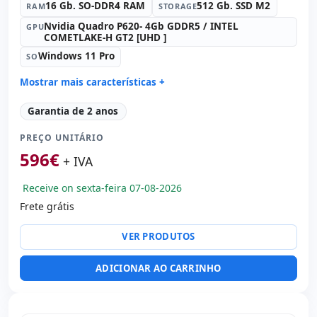
16 Gb. SO-DDR4 RAM
512 Gb. SSD M2
RAM
STORAGE
Nvidia Quadro P620- 4Gb GDDR5 / INTEL
GPU
COMETLAKE-H GT2 [UHD ]
Windows 11 Pro
SO
Mostrar mais características +
Connectivity:
intel(R) ethernet l219-LM
Garantia de 2 anos
Connectivity:
RJ-45 · WIFI · Bluetooth
PREÇO UNITÁRIO
Processador:
Intel Core i7 10750H 2.6 GHz.
596
€
Som:
Realtek ALC3204
+ IVA
Portos:
3x USB 3.0 · USB-C
Receive on sexta-feira 07-08-2026
Led 15.6 '' FullHD 16:
9 · Resolução 1920x1080
Frete grátis
Portas de vídeo:
HDMI
Multimídia:
Webcam · Leitor SD · Leitor DNI
VER PRODUTOS
Específico laptop:
Layout do teclado Inglês · Teclado
numérico
ADICIONAR AO CARRINHO
Outros:
hR embalagens
Dimensões:
36x23.7x3 cm.
Peso:
2.15 Kg.