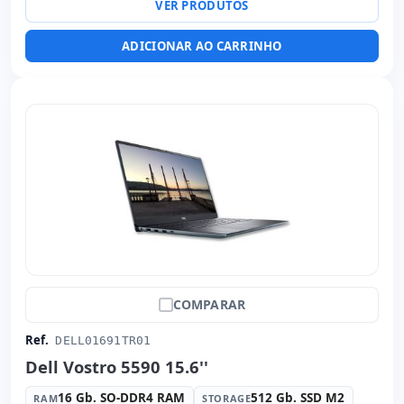
VER PRODUTOS
Específico laptop:
Bateria Nova · Layout do teclado
Internacional (adesivos espanhol) · Teclado numérico
ADICIONAR AO CARRINHO
Dimensões:
35x23x1.9 cm.
Peso:
1.80 Kg.
COMPARAR
Ref.
DELL01691TR01
Dell Vostro 5590 15.6''
16 Gb. SO-DDR4 RAM
512 Gb. SSD M2
RAM
STORAGE