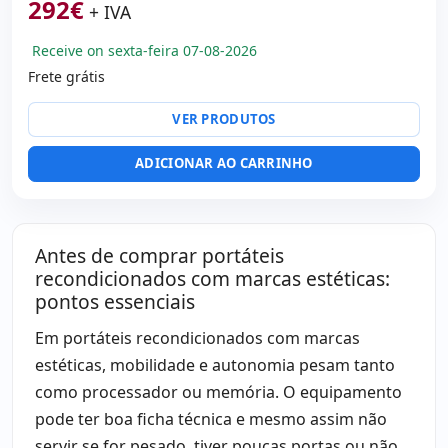
Som:
Bang&Olufsen Audio
292
€
+ IVA
Portos:
Thunderbolt · 2x USB 3.1
Receive on sexta-feira 07-08-2026
Led 14 '' FullHD 16:
9 · Resolução 1920x1080
Frete grátis
Portas de vídeo:
HDMI
Multimídia:
Webcam · Leitor impressões digitais · Leitor
VER PRODUTOS
DNI
Específico laptop:
Layout do teclado Espanhol
ADICIONAR AO CARRINHO
Outros:
hR embalagens
Dimensões:
32.6x23.3x2 cm.
Peso:
1.55 Kg.
Antes de comprar portáteis
recondicionados com marcas estéticas:
pontos essenciais
Em portáteis recondicionados com marcas
estéticas, mobilidade e autonomia pesam tanto
como processador ou memória. O equipamento
pode ter boa ficha técnica e mesmo assim não
servir se for pesado, tiver poucas portas ou não