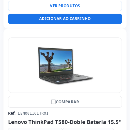
Específico laptop:
Layout do teclado Espanhol
VER PRODUTOS
Outros:
hR embalagens
Dimensões:
31x22.5x2 cm.
ADICIONAR AO CARRINHO
Peso:
1.45 Kg.
COMPARAR
Ref.
LENO01161TR01
Lenovo ThinkPad T580-Doble Batería 15.5''