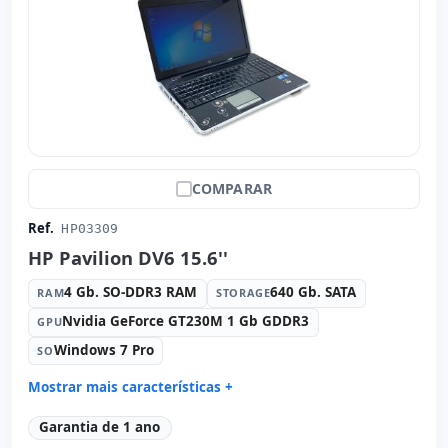
COMPARAR
Ref.
HP03309
HP Pavilion DV6 15.6''
4 Gb. SO-DDR3 RAM
640 Gb. SATA
RAM
STORAGE
Nvidia GeForce GT230M 1 Gb GDDR3
GPU
Windows 7 Pro
SO
Mostrar mais características +
Connectivity:
Realtek RTL8168D
Garantia de 1 ano
Connectivity:
RJ-45 · WIFI