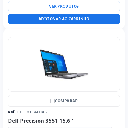
Específico laptop:
Layout do teclado Internacional
VER PRODUTOS
(adesivos espanhol) · Teclado numérico
Dimensões:
35x23x1.8 cm.
ADICIONAR AO CARRINHO
Peso:
1.90 Kg.
COMPARAR
Ref.
DELL01594TR02
Dell Precision 3551 15.6''