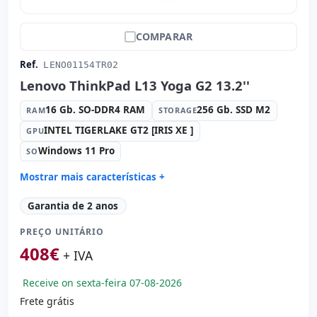
COMPARAR
Ref.
LENO01154TR02
Lenovo ThinkPad L13 Yoga G2 13.2''
16 Gb. SO-DDR4 RAM
256 Gb. SSD M2
RAM
STORAGE
INTEL TIGERLAKE GT2 [IRIS XE ]
GPU
Windows 11 Pro
SO
Mostrar mais características +
Connectivity:
WIFI · Bluetooth
Garantia de 2 anos
Processador:
Intel Core i7 1165G7 2.8 GHz.
PREÇO UNITÁRIO
Som:
Realtek HDA
408
€
Portos:
2x USB 3.0
+ IVA
Tátil 13.2 '' FullHD 16:
9 · Resolução 1920x1080
Receive on sexta-feira 07-08-2026
Portas de vídeo:
HDMI
Frete grátis
Multimídia:
Webcam · Leitor SD