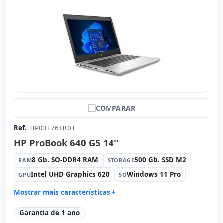
COMPARAR
Ref.
HP03176TR01
HP ProBook 640 G5 14''
8 Gb. SO-DDR4 RAM
500 Gb. SSD M2
RAM
STORAGE
Intel UHD Graphics 620
Windows 11 Pro
GPU
SO
Mostrar mais características +
Connectivity:
Intel Ethernet Connection I219-v
Garantia de 1 ano
Connectivity:
RJ-45 · WIFI · Bluetooth