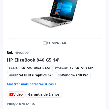
COMPARAR
Ref.
HP02790
HP EliteBook 840 G5 14''
16 Gb. SO-DDR4 RAM
512 Gb. SSD M2
RAM
STORAGE
Intel UHD Graphics 620
Windows 10 Pro
GPU
SO
Mostrar mais características +
Connectivity:
Intel Ethernet Connection I219-LM
Vídeo
Garantia de 2 anos
Connectivity:
RJ-45 · WIFI · Bluetooth
Processador:
Intel Core i5 8350U 1.7 GHz.
PREÇO UNITÁRIO