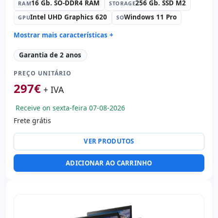
16 Gb. SO-DDR4 RAM
256 Gb. SSD M2
RAM
STORAGE
Intel UHD Graphics 620
Windows 11 Pro
GPU
SO
Mostrar mais características +
Connectivity:
Intel Ethernet Connection I219-v
Garantia de 2 anos
Connectivity:
RJ-45 · WIFI · Bluetooth · 4G
PREÇO UNITÁRIO
Processador:
Intel Core i5 8350U 1.7 GHz.
297
€
Som:
Realtek High Definition Audio
+ IVA
Portos:
2x USB-C · 2x USB 3.1
Receive on sexta-feira 07-08-2026
Tátil 15.5 '' FullHD 16:
10 · Resolução 1920x1080
Frete grátis
Portas de vídeo:
HDMI
Multimídia:
Webcam · Leitor SD
VER PRODUTOS
Específico laptop:
Layout do teclado Espanhol · Teclado
numérico
ADICIONAR AO CARRINHO
Outros:
hR embalagens
Dimensões:
37.5x25.5x2 cm.
Peso:
2.00 Kg.