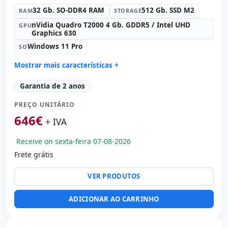
32 Gb. SO-DDR4 RAM
512 Gb. SSD M2
RAM
STORAGE
nVidia Quadro T2000 4 Gb. GDDR5 / Intel UHD
GPU
Graphics 630
Windows 11 Pro
SO
Mostrar mais características +
Connectivity:
Intel L219LM
Garantia de 2 anos
Connectivity:
RJ-45 · WIFI · Bluetooth
PREÇO UNITÁRIO
Processador:
Intel Core i7 9850H 2.6 GHz.
646
€
Som:
Bang & Olufsen audio
+ IVA
Portos:
2x Thunderbolt · 3x USB 3.0
Receive on sexta-feira 07-08-2026
IPS 15.6 '' FullHD 16:
10 · Resolução 1920x1080
Frete grátis
Portas de vídeo:
HDMI
Multimídia:
Webcam · Leitor SD · Leitor impressões
VER PRODUTOS
digitais · Leitor DNI
Específico laptop:
Layout do teclado Espanhol · Teclado
ADICIONAR AO CARRINHO
numérico
Outros:
hR embalagens
Dimensões:
37.5x26x3 cm.