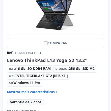
COMPARAR
Ref.
LENO01154TR01
Lenovo ThinkPad L13 Yoga G2 13.2''
16 Gb. SO-DDR4 RAM
256 Gb. SSD M2
RAM
STORAGE
INTEL TIGERLAKE GT2 [IRIS XE ]
GPU
Windows 11 Pro
SO
Mostrar mais características +
Connectivity:
WIFI · Bluetooth
Garantia de 2 anos
Processador:
Intel Core i7 1165G7 2.8 GHz.