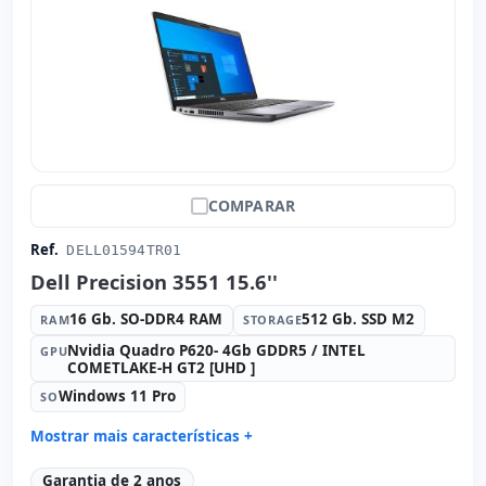
COMPARAR
Ref.
DELL01594TR01
Dell Precision 3551 15.6''
16 Gb. SO-DDR4 RAM
512 Gb. SSD M2
RAM
STORAGE
Nvidia Quadro P620- 4Gb GDDR5 / INTEL
GPU
COMETLAKE-H GT2 [UHD ]
Windows 11 Pro
SO
Mostrar mais características +
Connectivity:
intel(R) ethernet l219-LM
Garantia de 2 anos