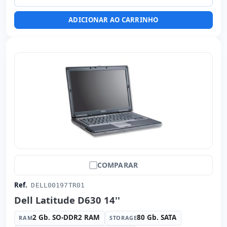
Dimensões:
35x23x1.7 cm.
ADICIONAR AO CARRINHO
Peso:
1.82 Kg.
COMPARAR
Ref.
DELL00197TR01
Dell Latitude D630 14''
2 Gb. SO-DDR2 RAM
80 Gb. SATA
RAM
STORAGE