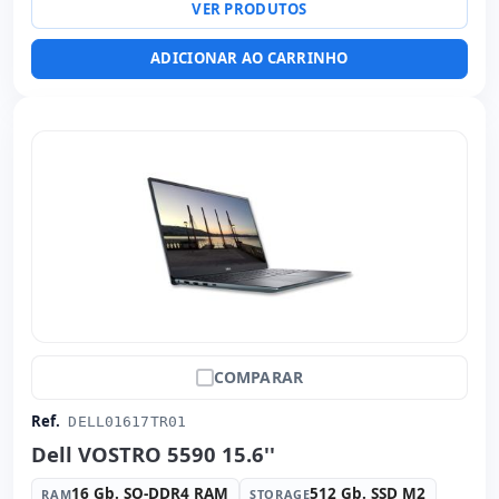
VER PRODUTOS
(adesivos espanhol) · Teclado numérico
Dimensões:
35x23x1.7 cm.
ADICIONAR AO CARRINHO
Peso:
1.82 Kg.
COMPARAR
Ref.
DELL01617TR01
Dell VOSTRO 5590 15.6''
16 Gb. SO-DDR4 RAM
512 Gb. SSD M2
RAM
STORAGE