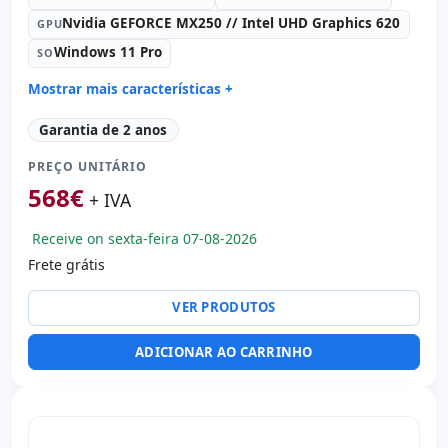
Nvidia GEFORCE MX250 // Intel UHD Graphics 620
GPU
Windows 11 Pro
SO
Mostrar mais características +
Connectivity:
RJ-45 · WIFI · Bluetooth
Garantia de 2 anos
Processador:
Intel Core i7 10510U 1.8 GHz.
PREÇO UNITÁRIO
Som:
Realtek Audio
568
€
Portos:
USB 2.0 · USB-C · 2x USB 3.1
+ IVA
IPS 15.6 '' FullHD 16:
9 · Resolução 1920x1080
Receive on sexta-feira 07-08-2026
Portas de vídeo:
HDMI
Frete grátis
Multimídia:
Webcam
Específico laptop:
Layout do teclado Internacional
VER PRODUTOS
(adesivos espanhol) · Teclado numérico
Dimensões:
35x23x1.7 cm.
ADICIONAR AO CARRINHO
Peso:
1.82 Kg.