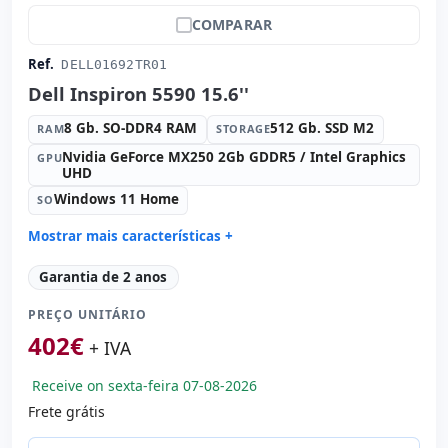
COMPARAR
Ref.
DELL01692TR01
Dell Inspiron 5590 15.6''
8 Gb. SO-DDR4 RAM
512 Gb. SSD M2
RAM
STORAGE
Nvidia GeForce MX250 2Gb GDDR5 / Intel Graphics
GPU
UHD
Windows 11 Home
SO
Mostrar mais características +
Connectivity:
WIFI · Bluetooth
Garantia de 2 anos
Processador:
Intel Core i7 10510U 1.8 GHz.
PREÇO UNITÁRIO
Som:
Realtek HDA
402
€
Cartões:
Network:
+ IVA
Portos:
USB 2.0 · USB-C · 2x USB 3.1
Receive on sexta-feira 07-08-2026
IPS 15.6 '' FullHD 16:
10 · Resolução 1920x1080
Frete grátis
Portas de vídeo:
HDMI
Multimídia:
Webcam · Leitor SD