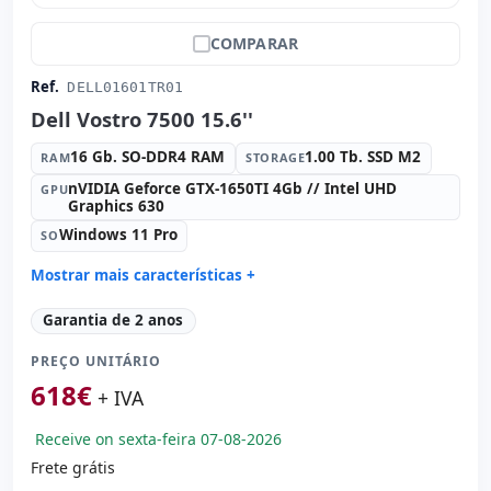
COMPARAR
Ref.
DELL01601TR01
Dell Vostro 7500 15.6''
16 Gb. SO-DDR4 RAM
1.00 Tb. SSD M2
RAM
STORAGE
nVIDIA Geforce GTX-1650TI 4Gb // Intel UHD
GPU
Graphics 630
Windows 11 Pro
SO
Mostrar mais características +
Connectivity:
WIFI · Bluetooth
Garantia de 2 anos
Processador:
Intel Core i7 10750H 2.6 GHz.
PREÇO UNITÁRIO
Som:
Realtek HD Audio
618
€
Portos:
USB-C · 2x USB 3.1
+ IVA
IPS 15.6 '' FullHD 16:
10 · Resolução 1920x1080
Receive on sexta-feira 07-08-2026
Portas de vídeo:
HDMI
Frete grátis
Multimídia:
Webcam · Leitor SD