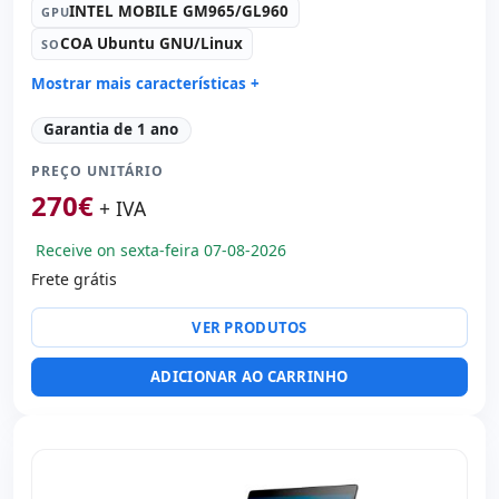
INTEL MOBILE GM965/GL960
GPU
COA Ubuntu GNU/Linux
SO
Mostrar mais características +
Connectivity:
Ethernet 10/100/1000
Garantia de 1 ano
Connectivity:
RJ-45 · WIFI · Modem
PREÇO UNITÁRIO
Processador:
Intel Core 2 Duo T7100 1.8 GHz.
270
€
Drive óptico:
DVD-RW
+ IVA
Som:
Realtek
Receive on sexta-feira 07-08-2026
Portos:
Série · 4x USB 2.0 · Firewire
Frete grátis
TFT 14 '' HD 16:
9 · Resolução 1280x800
Outros portos:
PCMCIA
VER PRODUTOS
Portas de vídeo:
VGA
Específico laptop:
Layout do teclado Internacional
ADICIONAR AO CARRINHO
(adesivos espanhol)
Outros:
hR embalagens
Dimensões:
33.7x23.8x3.2 cm.
Peso:
3.00 Kg.