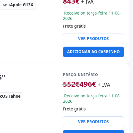
843
€
+ IVA
Apple G13X
GPU
Receive on terça-feira 11-08-
2026
Frete grátis
or:
Apple M1 Pro 3.2 GHz.
VER PRODUTOS
 USB-C
vídeo:
HDMI
ADICIONAR AO CARRINHO
 laptop:
Layout do teclado
nal (adesivos espanhol)
:
35.6x24.8x1.7 cm.
PREÇO UNITÁRIO
''
552
€
496
€
+ IVA
Receive on terça-feira 11-08-
cOS Tahoe
2026
Frete grátis
or:
Intel Core i7 9750H
VER PRODUTOS
' 2K 16:
9 · Resolução