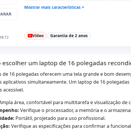
Mostrar mais características +
ARAR
Connectivity:
WIFI · Bluetooth
Processad
2.6 GHz.
Som:
HD Audio Dolby Atmos
Portos:
4x
Vídeo
Garantia de 2 anos
Retina 16 '' 2K 16:
9 · Resolução
Multimídia
0672
3072x1920
Específico laptop:
Layout do teclado
Outros:
h
Espanhol
escolher um laptop de 16 polegadas recondi
Dimensões:
35.8x24.6x1.6 cm.
Peso:
2.00
s de 16 polegadas oferecem uma tela grande e bom desemp
s aplicativos simultaneamente. Um laptop de 16 polegadas
 acessível.
mpla área, confortável para multitarefa e visualização de 
mpenho:
Verifique o processador, a memória e o armazen
idade:
Portátil, projetado para uso profissional.
ção:
Verifique as especificações para confirmar a funciona