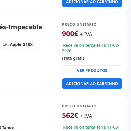
ADICIONAR AO CARRINHO
 laptop:
Layout do teclado
nal (adesivos espanhol)
:
35.8x24.6x1.6 cm.
PREÇO UNITÁRIO
és-Impecable
900
€
+ IVA
Apple G13X
Receive on terça-feira 11-08-
GPU
2026
Frete grátis
VER PRODUTOS
or:
Apple M1 Pro 3.2 GHz.
 USB-C
ADICIONAR AO CARRINHO
vídeo:
HDMI
 laptop:
Layout do teclado
PREÇO UNITÁRIO
:
35.6x24.8x1.7 cm.
562
€
+ IVA
Receive on terça-feira 11-08-
 Tahoe