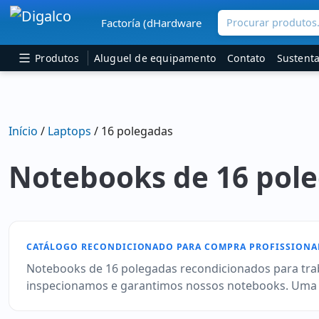
Procurar produtos.
Factoría (dHardware
Navegação principal
Produtos
Aluguel de equipamento
Contato
Sustenta
Início
/
Laptops
/ 16 polegadas
Notebooks de 16 pol
CATÁLOGO RECONDICIONADO PARA COMPRA PROFISSIONA
Notebooks de 16 polegadas recondicionados para trab
inspecionamos e garantimos nossos notebooks. Uma op