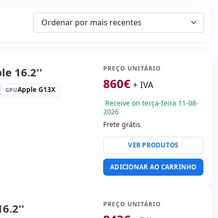
PREÇO UNITÁRIO
e 16.2''
860
€
+ IVA
Apple G13X
GPU
Receive on terça-feira 11-08-
2026
Frete grátis
or:
Apple M1 Pro 3.2 GHz.
VER PRODUTOS
 USB-C
vídeo:
HDMI
ADICIONAR AO CARRINHO
 laptop:
Layout do teclado
nal (adesivos espanhol)
 Kg.
PREÇO UNITÁRIO
6.2''