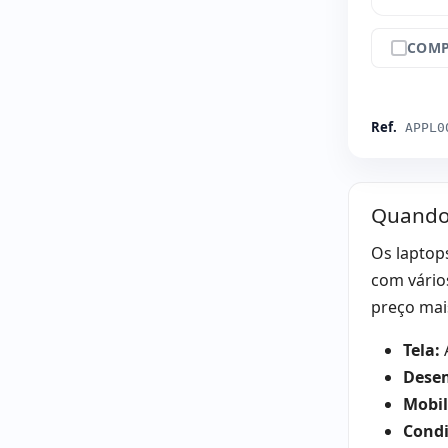
COMP
Ref.
APPL0
Quando 
Os laptop
com vário
preço mais
Tela:
A
Dese
Mobil
Condi