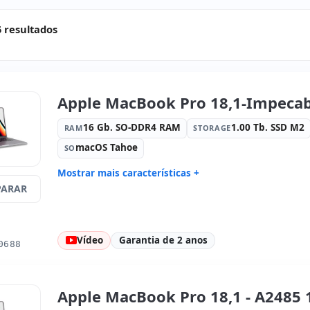
 resultados
Apple MacBook Pro 18,1-Impecabl
16 Gb. SO-DDR4 RAM
1.00 Tb. SSD M2
RAM
STORAGE
macOS Tahoe
SO
Mostrar mais características +
ARAR
Connectivity:
WIFI · Bluetooth
Processad
Som:
High Definition Audio
Portos:
3x
Led 16.2 '' 4K 16:
9 · Resolução
Portas de 
Vídeo
Garantia de 2 anos
3456x2234
0688
Multimídia:
Webcam · Leitor SD
Específico
Internacio
Dimensões:
35.6x24.8x1.7 cm.
Peso:
2.20
Apple MacBook Pro 18,1 - A2485 1