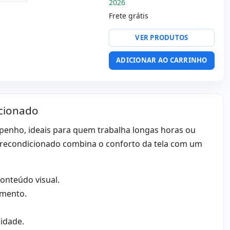
2026
Frete grátis
or:
Intel Core i7 9750H
VER PRODUTOS
 USB-C
ADICIONAR AO CARRINHO
:
Webcam
R embalagens
cionado
 Kg.
enho, ideais para quem trabalha longas horas ou
 recondicionado combina o conforto da tela com um
conteúdo visual.
amento.
lidade.