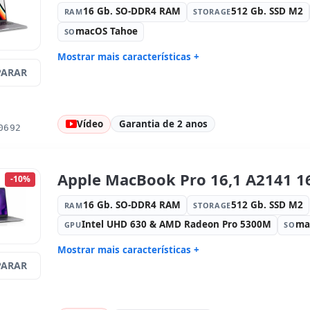
16 Gb. SO-DDR4 RAM
512 Gb. SSD M2
RAM
STORAGE
macOS Tahoe
SO
Mostrar mais características +
ARAR
Connectivity:
WIFI · Bluetooth
Processad
Som:
High Definition Audio
Portos:
3x
Led 16.2 '' 4K 16:
9 · Resolução
Portas de 
Vídeo
Garantia de 2 anos
3456x2234
0692
Multimídia:
Webcam · Leitor SD
Específico
Internacio
Outros:
hR embalagens
Dimensões
Apple MacBook Pro 16,1 A2141 16
-10%
Peso:
2.20 Kg.
16 Gb. SO-DDR4 RAM
512 Gb. SSD M2
RAM
STORAGE
Intel UHD 630 & AMD Radeon Pro 5300M
ma
GPU
SO
Mostrar mais características +
ARAR
Connectivity:
WIFI · Bluetooth
Processad
2.6 GHz.
Portos:
4x USB-C
Retina 16 '