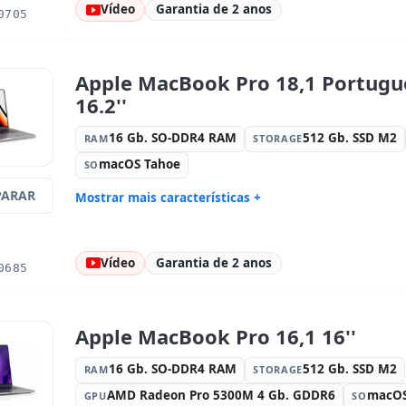
3072x1920
Vídeo
Garantia de 2 anos
0705
Multimídia:
Webcam
Específico
Internacio
Outros:
hR embalagens
Dimensões
Apple MacBook Pro 18,1 Portugu
Peso:
2.00 Kg.
16.2''
16 Gb. SO-DDR4 RAM
512 Gb. SSD M2
RAM
STORAGE
macOS Tahoe
SO
ARAR
Mostrar mais características +
Connectivity:
WIFI · Bluetooth
Processad
Som:
High Definition Audio
Portos:
3x
Vídeo
Garantia de 2 anos
0685
Led 16.2 '' 4K 16:
9 · Resolução
Portas de 
3456x2234
Multimídia:
Webcam · Leitor SD
Específico
Português
Apple MacBook Pro 16,1 16''
Outros:
hR embalagens
Dimensões
16 Gb. SO-DDR4 RAM
512 Gb. SSD M2
RAM
STORAGE
Peso:
2.20 Kg.
AMD Radeon Pro 5300M 4 Gb. GDDR6
macOS
GPU
SO