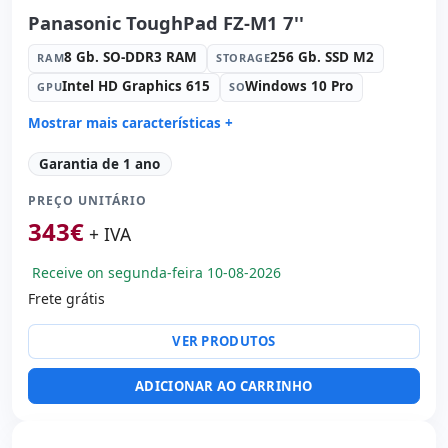
Panasonic ToughPad FZ-M1 7''
8 Gb. SO-DDR3 RAM
256 Gb. SSD M2
RAM
STORAGE
Intel HD Graphics 615
Windows 10 Pro
GPU
SO
Mostrar mais características +
Connectivity:
WIFI · Bluetooth · 4G
Garantia de 1 ano
Processador:
Intel Core i5 7Y57 1.2 GHz.
PREÇO UNITÁRIO
Som:
HD Audio
343
€
Portos:
USB 3.0
+ IVA
Tátil 7 '' HD 16:
9 · Resolução 1280x800
Receive on segunda-feira 10-08-2026
Multimídia:
Câmera traseira · Câmera frontal
Frete grátis
Outros:
hR embalagens
Dimensões:
20.3x13.2x1.8 cm.
VER PRODUTOS
Peso:
0.50 Kg.
ADICIONAR AO CARRINHO