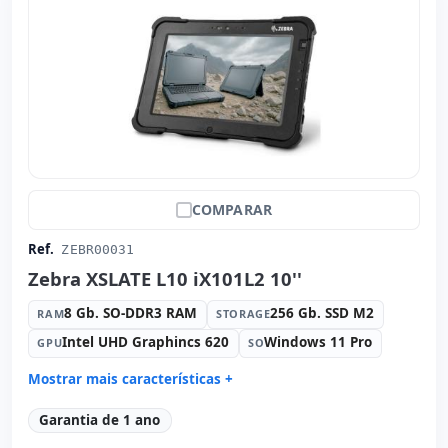
COMPARAR
Ref.
ZEBR00031
Zebra XSLATE L10 iX101L2 10''
8 Gb. SO-DDR3 RAM
256 Gb. SSD M2
RAM
STORAGE
Intel UHD Graphincs 620
Windows 11 Pro
GPU
SO
Mostrar mais características +
Connectivity:
intel(R) ethernet l219-LM
Garantia de 1 ano
Connectivity:
RJ-45 · WIFI · Bluetooth