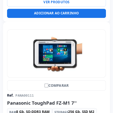
VER PRODUTOS
Dimensões:
35x30x7 cm.
Peso:
2.55 Kg.
ADICIONAR AO CARRINHO
COMPARAR
Ref.
PANA00111
Panasonic ToughPad FZ-M1 7''
8 Gb. SO-DDR3 RAM
256 Gb. SSD M2
RAM
STORAGE