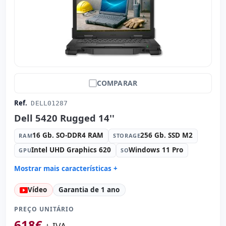
COMPARAR
Ref.
DELL01287
Dell 5420 Rugged 14''
16 Gb. SO-DDR4 RAM
256 Gb. SSD M2
RAM
STORAGE
Intel UHD Graphics 620
Windows 11 Pro
GPU
SO
Mostrar mais características +
Connectivity:
Intel I219LM
Vídeo
Garantia de 1 ano
Connectivity:
RJ-45 · WIFI
Processador:
Intel Core i5 8350U 1.7 GHz.
PREÇO UNITÁRIO
Som:
Realtek HDA
618
€