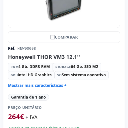
COMPARAR
Ref.
HNW00008
Honeywell THOR VM3 12.1''
4 Gb. DDR3 RAM
64 Gb. SSD M2
RAM
STORAGE
intel HD Graphics
Sem sistema operativo
GPU
SO
Mostrar mais características +
Connectivity:
Ethernet
Garantia de 1 ano
Connectivity:
RJ-45 · WIFI · Bluetooth · 4G
PREÇO UNITÁRIO
Processador:
Intel Atom E3826 Dual Core 1.5 GHz.
264
€
Som:
HD Audio
+ IVA
Portos:
3x Série · USB 2.0