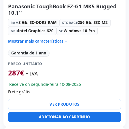
Panasonic ToughBook FZ-G1 MK5 Rugged
10.1''
8 Gb. SO-DDR3 RAM
256 Gb. SSD M2
RAM
STORAGE
Intel Graphics 620
Windows 10 Pro
GPU
SO
Mostrar mais características +
Connectivity:
WIFI · Bluetooth · 4G
Garantia de 1 ano
Processador:
Intel Core i5 7300U 2.6 GHz.
PREÇO UNITÁRIO
Som:
Realtek Audio
287
€
Portos:
USB 3.0
+ IVA
Tátil 10.1 '' FullHD 16:
9 · Resolução 1920x1200
Receive on segunda-feira 10-08-2026
Portas de vídeo:
HDMI
Frete grátis
Multimídia:
Câmera traseira · Câmera frontal
Outros:
hR embalagens
VER PRODUTOS
Dimensões:
28x20x4 cm.
Peso:
1.40 Kg.
ADICIONAR AO CARRINHO