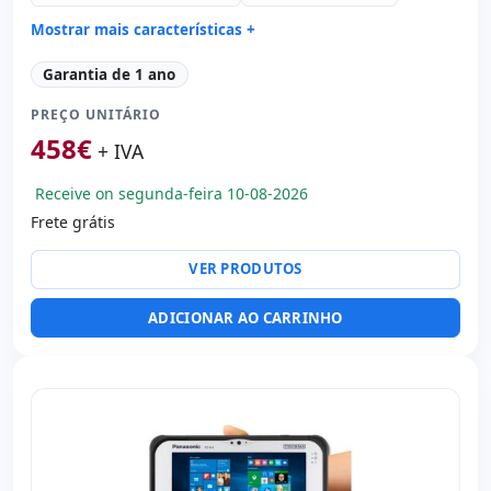
Mostrar mais características +
Connectivity:
WIFI · Bluetooth
Garantia de 1 ano
Processador:
Intel Pentium N4200 1.1 GHz.
PREÇO UNITÁRIO
Som:
High Definition Audio
458
€
Portos:
USB 3.0 · USB-C
+ IVA
Tátil 10 '' FullHD 16:
10 · Resolução 1920x1200
Receive on segunda-feira 10-08-2026
Portas de vídeo:
Mini HDMI
Frete grátis
Multimídia:
Câmera frontal
Dimensões:
28x20x2 cm.
VER PRODUTOS
Peso:
1.40 Kg.
ADICIONAR AO CARRINHO