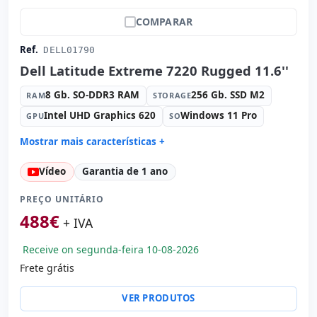
COMPARAR
Ref.
DELL01790
Dell Latitude Extreme 7220 Rugged 11.6''
8 Gb. SO-DDR3 RAM
256 Gb. SSD M2
RAM
STORAGE
Intel UHD Graphics 620
Windows 11 Pro
GPU
SO
Mostrar mais características +
Connectivity:
WIFI · Bluetooth
Vídeo
Garantia de 1 ano
Processador:
Intel Core i5 8365U 1.6 GHz.
Fator de forma:
AIO
PREÇO UNITÁRIO
Som:
Realtek Audio
488
€
+ IVA
Cartões:
Network:
Receive on segunda-feira 10-08-2026
Portos:
USB-C · USB 3.1
Frete grátis
Tátil 11.6 '' FullHD 16:
9 · Resolução 1920x1080
Portas de vídeo:
Mini HDMI
VER PRODUTOS
Multimídia:
Leitor impressões digitais · Câmera traseira
· Câmera frontal