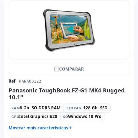
COMPARAR
Ref.
PANA00122
Panasonic ToughBook FZ-G1 MK4 Rugged
10.1''
8 Gb. SO-DDR3 RAM
128 Gb. SSD
RAM
STORAGE
Intel Graphics 620
Windows 10 Pro
GPU
SO
Mostrar mais características +
Connectivity:
WIFI · Bluetooth · 4G