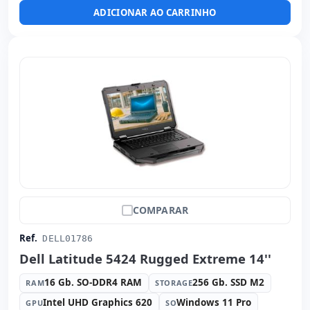
ADICIONAR AO CARRINHO
Outros:
hR embalagens
Dimensões:
158x27x3 cm.
Peso:
1.45 Kg.
COMPARAR
Ref.
DELL01786
Dell Latitude 5424 Rugged Extreme 14''
16 Gb. SO-DDR4 RAM
256 Gb. SSD M2
RAM
STORAGE
Intel UHD Graphics 620
Windows 11 Pro
GPU
SO