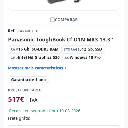
COMPARAR
Ref.
PANA00116
Panasonic ToughBook Cf-D1N MK3 13.3''
16 Gb. SO-DDR3 RAM
512 Gb. SSD
RAM
STORAGE
Intel Hd Graphics 520
Windows 10 Pro
GPU
SO
Mostrar mais características +
Connectivity:
Intel Ethernet Connection I219-LM
Garantia de 1 ano
Connectivity:
RJ-45 · WIFI · Bluetooth
PREÇO UNITÁRIO
Processador:
Intel Core i5 6300U 2.4 GHz.
517
€
Som:
High Definition Audio
+ IVA
Portos:
3x USB 2.0 · USB 3.0
Receive on segunda-feira 10-08-2026
Tátil 13.3 '' HD 16:
9 · Resolução 1366x768
Frete grátis
Multimídia:
Leitor SD
Outros:
hR embalagens