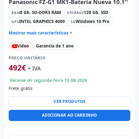
Panasonic FZ-G1 MK1-Batería Nueva 10.1''
8 Gb. SO-DDR3 RAM
128 Gb. SSD
RAM
STORAGE
INTEL GRAPHICS 4000
Windows 10 Pro
GPU
SO
Mostrar mais características +
Connectivity:
82577LM
Vídeo
Garantia de 1 ano
Connectivity:
RJ-45 · WIFI · Bluetooth · 4G
Processador:
Intel Core i5 3437U vPro 1.9 GHz.
PREÇO UNITÁRIO
Som:
High Definition Audio
492
€
+ IVA
Portos:
USB 3.0
Receive on segunda-feira 10-08-2026
Tátil 10.1 '' FullHD 16:
9 · Resolução 1920x1200
Frete grátis
Portas de vídeo:
HDMI
Multimídia:
Câmera traseira · Câmera frontal
VER PRODUTOS
Outros:
hR embalagens
Dimensões:
28x20x4 cm.
ADICIONAR AO CARRINHO
Peso:
1.02 Kg.