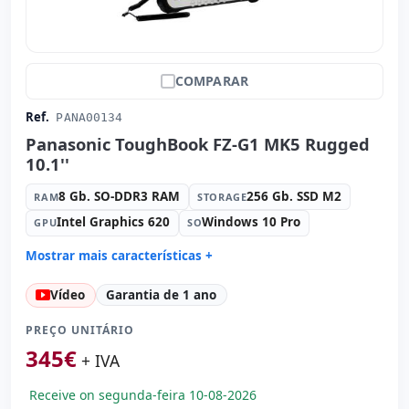
COMPARAR
Ref.
PANA00134
Panasonic ToughBook FZ-G1 MK5 Rugged
10.1''
8 Gb. SO-DDR3 RAM
256 Gb. SSD M2
RAM
STORAGE
Intel Graphics 620
Windows 10 Pro
GPU
SO
Mostrar mais características +
Connectivity:
WIFI · Bluetooth · 4G
Vídeo
Garantia de 1 ano
Processador:
Intel Core i5 7300U 2.6 GHz.
Som:
Realtek Audio
PREÇO UNITÁRIO
Portos:
USB 3.0
345
€
+ IVA
Tátil 10.1 '' FullHD 16:
9 · Resolução 1920x1200
Receive on segunda-feira 10-08-2026
Portas de vídeo:
HDMI