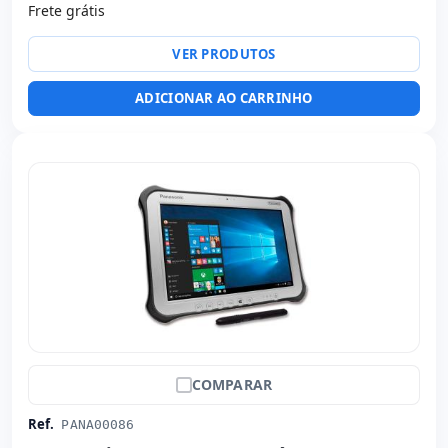
Frete grátis
Multimídia:
Câmera traseira · Câmera frontal
Outros:
hR embalagens
VER PRODUTOS
Dimensões:
28x20x4 cm.
Peso:
1.40 Kg.
ADICIONAR AO CARRINHO
COMPARAR
Ref.
PANA00086