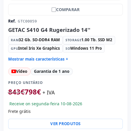
COMPARAR
Ref.
GTC00059
GETAC S410 G4 Rugerizado 14''
32 Gb. SO-DDR4 RAM
1.00 Tb. SSD M2
RAM
STORAGE
Intel Iris Xe Graphics
Windows 11 Pro
GPU
SO
Mostrar mais características +
Connectivity:
Intel I219-LM
Vídeo
Garantia de 1 ano
Connectivity:
2x RJ-45 · WIFI · Bluetooth · 4G
Processador:
Intel Core i5 1145G7 2.6 GHz.
PREÇO UNITÁRIO
Som:
Realtek HDA
843
€
798
€
+ IVA
Portos:
Série · USB 2.0 · 2x USB 3.0 · USB-C
Receive on segunda-feira 10-08-2026
Led 14 '' FullHD 16:
9 · Resolução 1920x1080
Frete grátis
Portas de vídeo:
HDMI · Display Port
Multimídia:
Webcam · Leitor SD · Leitor DNI
VER PRODUTOS
Específico laptop:
Layout do teclado Internacional