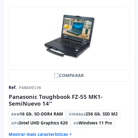
COMPARAR
Ref.
PANA00136
Panasonic Toughbook FZ-55 MK1-
SemiNuevo 14''
16 Gb. SO-DDR4 RAM
256 Gb. SSD M2
RAM
STORAGE
Intel UHD Graphics 620
Windows 11 Pro
GPU
SO
Mostrar mais características +