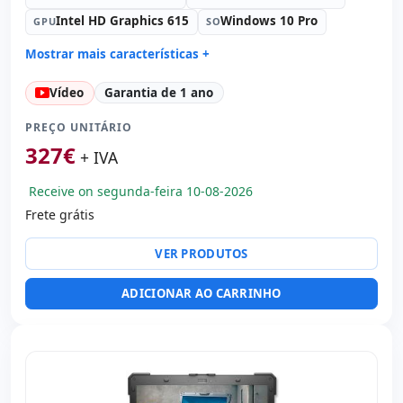
Intel HD Graphics 615
Windows 10 Pro
GPU
SO
Mostrar mais características +
Connectivity:
WIFI · Bluetooth · 4G
Vídeo
Garantia de 1 ano
Processador:
Intel Core i5 7Y57 1.2 GHz.
Som:
HD Audio
PREÇO UNITÁRIO
Portos:
USB 3.0
327
€
+ IVA
Tátil 7 '' HD 16:
9 · Resolução 1280x800
Receive on segunda-feira 10-08-2026
Multimídia:
Leitor DNI · Câmera traseira · Câmera
frontal
Frete grátis
Outros:
hR embalagens
VER PRODUTOS
Dimensões:
20.3x13.2x1.8 cm.
Peso:
0.50 Kg.
ADICIONAR AO CARRINHO