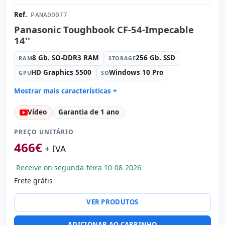
Ref.
PANA00077
Panasonic Toughbook CF-54-Impecable
14''
8 Gb. SO-DDR3 RAM
256 Gb. SSD
RAM
STORAGE
HD Graphics 5500
Windows 10 Pro
GPU
SO
Mostrar mais características +
Connectivity:
L218M
Vídeo
Garantia de 1 ano
Connectivity:
RJ-45 · WIFI · Bluetooth
Processador:
Intel Core i5 5300U 2.3 GHz.
PREÇO UNITÁRIO
Som:
High Definition Audio
466
€
+ IVA
Portos:
3x USB 3.0
Receive on segunda-feira 10-08-2026
Led 14 '' HD 16:
9 · Resolução 1366x768
Frete grátis
Portas de vídeo:
HDMI
Multimídia:
Leitor SD
VER PRODUTOS
Específico laptop:
Layout do teclado Internacional
(adesivos espanhol)
ADICIONAR AO CARRINHO