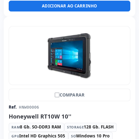
(adesivos espanhol)
ADICIONAR AO CARRINHO
Outros:
hR embalagens
Dimensões:
35x29.3x3.8 cm.
Peso:
2.38 Kg.
COMPARAR
Ref.
HNW00006
Honeywell RT10W 10''
8 Gb. SO-DDR3 RAM
128 Gb. FLASH
RAM
STORAGE
Intel HD Graphics 505
Windows 10 Pro
GPU
SO