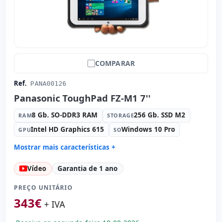
COMPARAR
Ref.
PANA00126
Panasonic ToughPad FZ-M1 7''
8 Gb. SO-DDR3 RAM
256 Gb. SSD M2
RAM
STORAGE
Intel HD Graphics 615
Windows 10 Pro
GPU
SO
Mostrar mais características +
Connectivity:
WIFI · Bluetooth
Vídeo
Garantia de 1 ano
Processador:
Intel Core i5 7Y57 1.2 GHz.
Som:
HD Audio
PREÇO UNITÁRIO
Portos:
USB 3.0
343
€
+ IVA
Tátil 7 '' HD 16:
9 · Resolução 1280x800