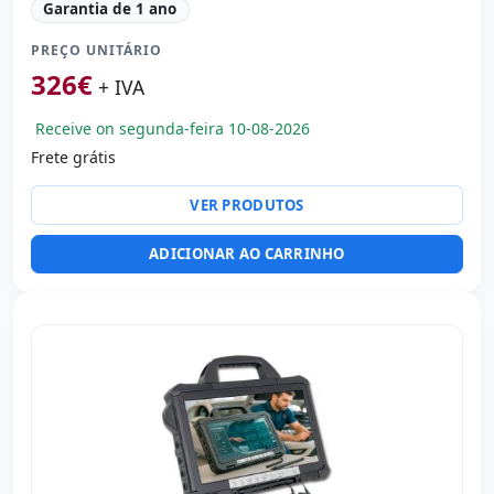
Garantia de 1 ano
Processador:
Intel Core i5 6300U 2.4 GHz. [TPM 1.2]
PREÇO UNITÁRIO
Som:
Realtek High Definition Audio
326
€
Portos:
USB 3.0
+ IVA
Tátil 10.1 '' FullHD 16:
9 · Resolução 1920x1200
Receive on segunda-feira 10-08-2026
Portas de vídeo:
HDMI
Frete grátis
Multimídia:
Webcam · Câmera traseira · Câmera frontal
Outros:
hR embalagens
VER PRODUTOS
Dimensões:
28x20x4 cm.
Peso:
1.40 Kg.
ADICIONAR AO CARRINHO