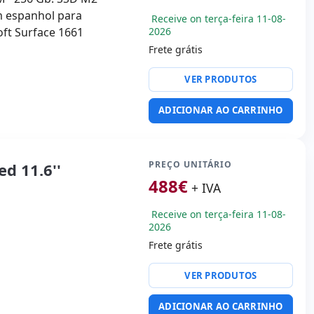
em espanhol para
Receive on terça-feira 11-08-
oft Surface 1661
2026
Frete grátis
VER PRODUTOS
ADICIONAR AO CARRINHO
PREÇO UNITÁRIO
d 11.6''
488
€
+ IVA
Receive on terça-feira 11-08-
2026
Frete grátis
or:
Intel Core i5 8365U
VER PRODUTOS
tek Audio
ADICIONAR AO CARRINHO
B-C · USB 3.1