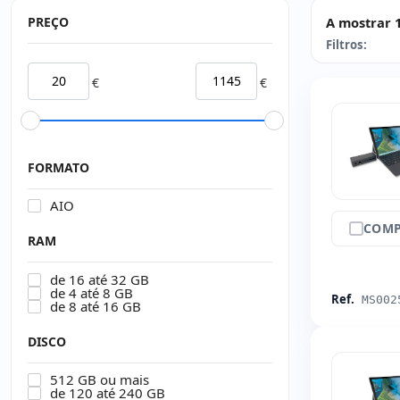
PREÇO
A mostrar 1
Filtros:
€
€
FORMATO
AIO
COMP
RAM
de 16 até 32 GB
de 4 até 8 GB
Ref.
MS002
de 8 até 16 GB
DISCO
512 GB ou mais
de 120 até 240 GB