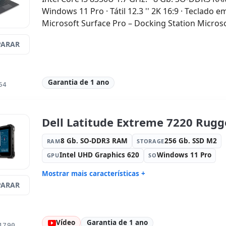
Windows 11 Pro · Tátil 12.3 '' 2K 16:9 · Teclado 
Microsoft Surface Pro – Docking Station Micros
ARAR
Garantia de 1 ano
54
Dell Latitude Extreme 7220 Rugge
8 Gb. SO-DDR3 RAM
256 Gb. SSD M2
RAM
STORAGE
Intel UHD Graphics 620
Windows 11 Pro
GPU
SO
Mostrar mais características +
ARAR
Connectivity:
WIFI · Bluetooth
Processad
1.6 GHz.
Fator de forma:
AIO
Som:
Real
Vídeo
Garantia de 1 ano
Cartões:
Network:
Portos:
US
1790