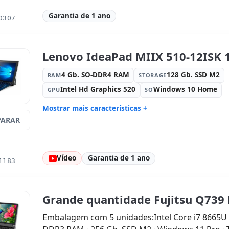
Garantia de 1 ano
0307
Lenovo IdeaPad MIIX 510-12ISK 1
4 Gb. SO-DDR4 RAM
128 Gb. SSD M2
RAM
STORAGE
Intel Hd Graphics 520
Windows 10 Home
GPU
SO
Mostrar mais características +
ARAR
Connectivity:
WIFI · Bluetooth
Processad
GHz.
Fator de forma:
AIO
Som:
Real
Vídeo
Garantia de 1 ano
Cartões:
Network:
Portos:
US
1183
Tátil 12.2 '' FullHD 16:
9 · Resolução
Multimídia
1920x1200
traseira ·
Outros:
hR embalagens
Dimensões
Grande quantidade Fujitsu Q739 
Peso:
1.00 Kg.
Embalagem com 5 unidades:Intel Core i7 8665U 1