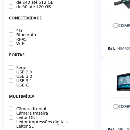
de 240 até 512 GB
de 60 até 120 GB
CONECTIVIDADE
COMP
4G
Bluetooth
RJ-45
WIFI
Ref.
MS002
PORTAS
Série
USB 2.0
USB 3.0
USB 3.1
USB-C
MULTIMÍDIA
COMP
Câmera frontal
Câmera traseira
Leitor DNI
Leitor impressões digitais
Leitor SD
Ref.
DELL0