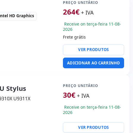
PREÇO UNITÁRIO
264
€
+ IVA
intel HD Graphics
Receive on terça-feira 11-08-
2026
Frete grátis
ty:
RJ-45 · WIFI ·
VER PRODUTOS
· 4G
udio
ADICIONAR AO CARRINHO
' HD 4:
3 · Resolução
:
31.8x26x6.2 cm.
PREÇO UNITÁRIO
SU Stylus
30
€
+ IVA
U9310X U9311X
Receive on terça-feira 11-08-
2026
VER PRODUTOS