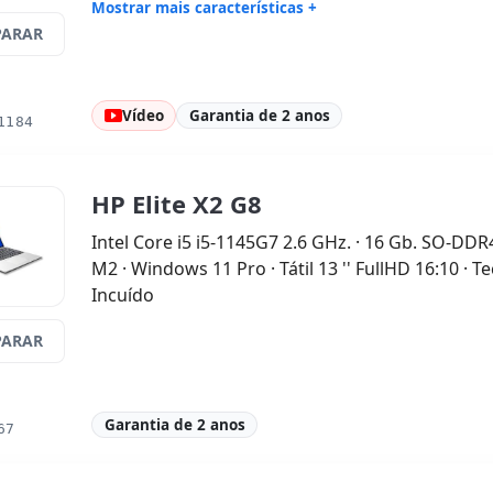
Mostrar mais características +
ARAR
Connectivity:
WIFI · Bluetooth
Processad
2.7 GHz.
Fator de forma:
AIO
Som:
Real
Vídeo
Garantia de 2 anos
Cartões:
Network:
Portos:
US
1184
Tátil 12.2 '' FullHD 16:
9 · Resolução
Multimídia
1920x1200
traseira ·
Outros:
hR embalagens
Dimensões
HP Elite X2 G8
Peso:
1.00 Kg.
Intel Core i5 i5-1145G7 2.6 GHz. · 16 Gb. SO-DD
M2 · Windows 11 Pro · Tátil 13 '' FullHD 16:10 · T
Incuído
ARAR
Garantia de 2 anos
67