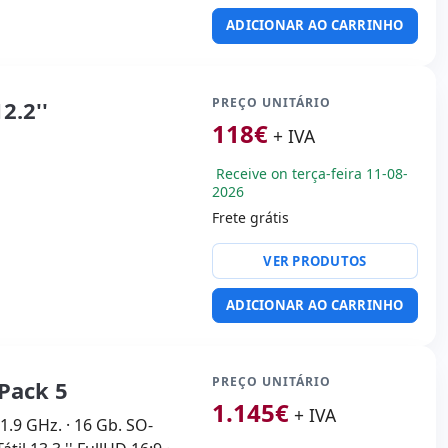
ADICIONAR AO CARRINHO
PREÇO UNITÁRIO
2.2''
118
€
+ IVA
Receive on terça-feira 11-08-
2026
Frete grátis
or:
Intel Core i3 6006U 2
VER PRODUTOS
tek HD Audio
ADICIONAR AO CARRINHO
B 2.0 · USB-C
:
Webcam · Câmera
 Câmera frontal
:
30x20x3 cm.
PREÇO UNITÁRIO
Pack 5
1.145
€
+ IVA
.9 GHz. · 16 Gb. SO-