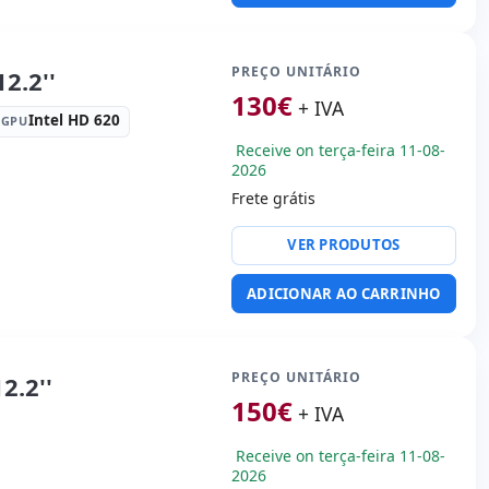
vídeo:
Mini HDMI
R embalagens
PREÇO UNITÁRIO
2.2''
130
€
+ IVA
Intel HD 620
GPU
 Kg.
Receive on terça-feira 11-08-
2026
Frete grátis
or:
Intel Core i3 7130U
VER PRODUTOS
tek HD Audio
ADICIONAR AO CARRINHO
B 2.0 · USB-C
:
Webcam · Câmera
 Câmera frontal
:
30x20x3 cm.
PREÇO UNITÁRIO
2.2''
150
€
+ IVA
Receive on terça-feira 11-08-
2026