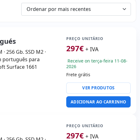
PREÇO UNITÁRIO
ugués
297
€
+ IVA
M · 256 Gb. SSD M2 ·
 em português para
Receive on terça-feira 11-08-
oft Surface 1661
2026
Frete grátis
VER PRODUTOS
ADICIONAR AO CARRINHO
PREÇO UNITÁRIO
297
€
+ IVA
M · 256 Gb. SSD M2 ·