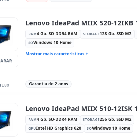
Tátil 11.6 '' FullHD 16:
9 · Resolução
Portas de 
1920x1080
Multimídia:
Leitor impressões
Outros:
h
Lenovo IdeaPad MIIX 520-12IKB 1
digitais · Câmera traseira · Câmera
frontal
4 Gb. SO-DDR4 RAM
128 Gb. SSD M2
RAM
STORAGE
Dimensões:
158x27x3 cm.
Peso:
1.45
Windows 10 Home
SO
Mostrar mais características +
ARAR
Connectivity:
WIFI · Bluetooth
Processad
2.7 GHz.
Fator de forma:
AIO
Som:
Real
Garantia de 2 anos
Cartões:
Network:
Portos:
US
1180
Tátil 12.2 '' FullHD 16:
9 · Resolução
Multimídia
1920x1200
traseira ·
Outros:
hR embalagens
Dimensões
Lenovo IdeaPad MIIX 510-12ISK 1
Peso:
1.00 Kg.
4 Gb. SO-DDR4 RAM
256 Gb. SSD M2
RAM
STORAGE
Intel HD Graphics 620
Windows 10 Home
GPU
SO