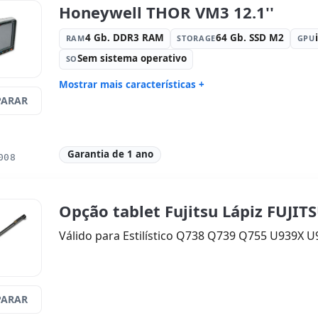
Honeywell THOR VM3 12.1''
4 Gb. DDR3 RAM
64 Gb. SSD M2
RAM
STORAGE
GPU
Sem sistema operativo
SO
Mostrar mais características +
ARAR
Connectivity:
Ethernet
Connectivi
Bluetooth 
Processador:
Intel Atom E3826 Dual
Som:
HD A
Core 1.5 GHz.
Garantia de 1 ano
008
Portos:
3x Série · USB 2.0
Tátil 12.1 '
1024x768
Portas de vídeo:
VGA
Dimensões
Opção tablet Fujitsu Lápiz FUJIT
Peso:
3.00 Kg.
Válido para Estilístico Q738 Q739 Q755 U939X 
ARAR