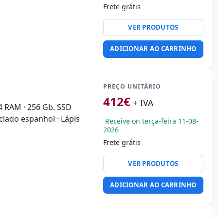
Frete grátis
or:
Intel Core i3 7130U
VER PRODUTOS
tek HD Audio
ADICIONAR AO CARRINHO
B 2.0 · USB-C
:
Webcam · Câmera
 Câmera frontal
:
30x20x3 cm.
PREÇO UNITÁRIO
412
€
+ IVA
R4 RAM · 256 Gb. SSD
eclado espanhol · Lápis
Receive on terça-feira 11-08-
2026
Frete grátis
VER PRODUTOS
ADICIONAR AO CARRINHO