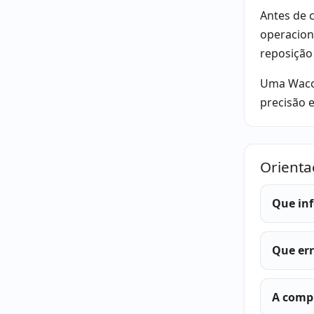
Antes de c
operaciona
reposição
Uma Wacom
precisão e
Orienta
Que inf
Que er
A compr