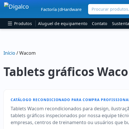
Procurar produtos.
Factoría (dHardware
Navegação principal
Produtos
Aluguel de equipamento
Contato
Sustenta
Início
/ Wacom
Tablets gráficos Wac
CATÁLOGO RECONDICIONADO PARA COMPRA PROFISSIONA
Tablets Wacom recondicionados para design, ilustração
tablets gráficos inspecionados por nossa equipe técn
empresas, centros de treinamento ou usuários que bu