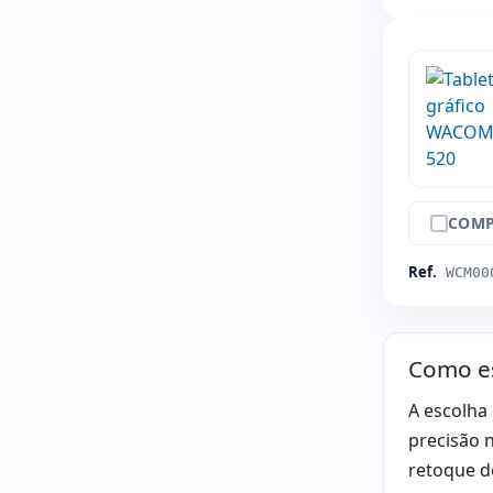
COMP
Ref.
WCM00
Como es
A escolha
precisão n
retoque de