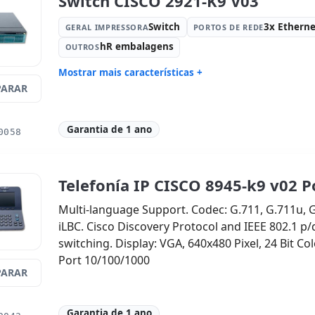
Switch CISCO 2921-K9 V03
Switch
3x Ethern
GERAL IMPRESSORA
PORTOS DE REDE
hR embalagens
OUTROS
Mostrar mais características +
ARAR
Geral impressora:
Switch
Portos de 
Mbps.
Outros:
hR embalagens
Dimensões
Garantia de 1 ano
0058
Peso:
13.50 Kg.
Telefonía IP CISCO 8945-k9 v02 P
Multi-language Support. Codec: G.711, G.711u, 
iLBC. Cisco Discovery Protocol and IEEE 802.1 p
switching. Display: VGA, 640x480 Pixel, 24 Bit Colo
Port 10/100/1000
ARAR
Garantia de 1 ano