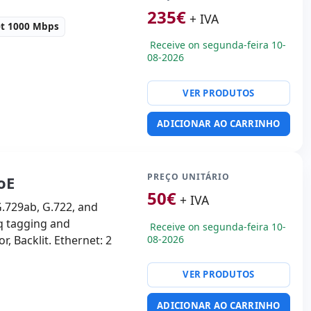
235
€
+ IVA
et 1000 Mbps
Receive on segunda-feira 10-
08-2026
VER PRODUTOS
rede:
3x Ethernet 1000
:
47x44x9 cm.
ADICIONAR AO CARRINHO
PREÇO UNITÁRIO
oE
50
€
+ IVA
G.729ab, G.722, and
/q tagging and
Receive on segunda-feira 10-
r, Backlit. Ethernet: 2
08-2026
VER PRODUTOS
ADICIONAR AO CARRINHO