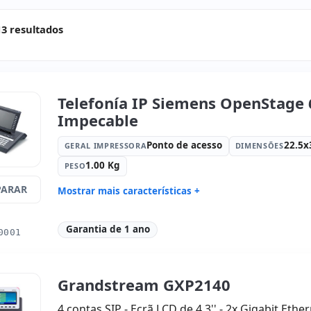
13 resultados
Telefonía IP Siemens OpenStage 
Impecable
Ponto de acesso
22.5x
GERAL IMPRESSORA
DIMENSÕES
1.00 Kg
PESO
ARAR
Mostrar mais características +
Geral impressora:
Ponto de acesso
Dimensões
Peso:
1.00 Kg.
Garantia de 1 ano
0001
Grandstream GXP2140
4 contas SIP - Ecrã LCD de 4,3'' - 2x Gigabit Ether