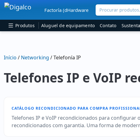
Procurar produtos.
Factoría (dHardware
Navegação principal
Produtos
Aluguel de equipamento
Contato
Sustenta
Início
/
Networking
/ Telefonía IP
Telefones IP e VoIP r
CATÁLOGO RECONDICIONADO PARA COMPRA PROFISSIONA
Telefones IP e VoIP recondicionados para configurar o
recondicionados com garantia. Uma forma de moderniz