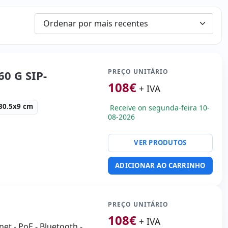
PREÇO UNITÁRIO
60 G SIP-
108
€
+ IVA
30.5x9 cm
Receive on segunda-feira 10-
08-2026
VER PRODUTOS
:
22.5x30.5x9 cm.
ADICIONAR AO CARRINHO
PREÇO UNITÁRIO
108
€
+ IVA
net - PoE - Bluetooth -