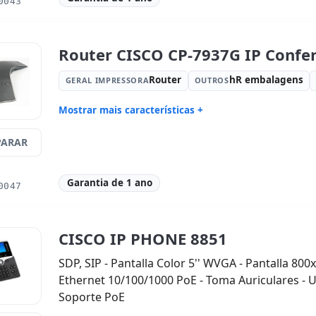
0043
Router CISCO CP-7937G IP Confer
Router
hR embalagens
GERAL IMPRESSORA
OUTROS
Mostrar mais características +
Geral impressora:
Router
Outros:
h
ARAR
Dimensões:
41x40x9 cm.
Peso:
2.00
Garantia de 1 ano
0047
CISCO IP PHONE 8851
SDP, SIP - Pantalla Color 5'' WVGA - Pantalla 800
Ethernet 10/100/1000 PoE - Toma Auriculares - U
Soporte PoE