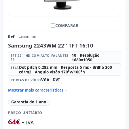
COMPARAR
Ref.
SAM00008
Samsung 2243WM 22'' TFT 16:10
10 · Resolução
TFT 22 '' HD COM ALTO-FALANTES ·
16
1680x1050
Dot pitch 0.282 mm · Resposta 5 ms · Brilho 300
TELA
cd/m2 · Ângulo visão 170°v/160°h
VGA · DVI
PORTAS DE VÍDEO
Mostrar mais características +
TFT 22 '' HD com Alto-falantes · 16:
10 · Resolução
Garantia de 1 ano
1680x1050
Tela:
Dot pitch 0.282 mm · Resposta 5 ms · Brilho 300
PREÇO UNITÁRIO
cd/m2 · Ângulo visão 170°v/160°h
64
€
+ IVA
Portas de vídeo:
VGA · DVI