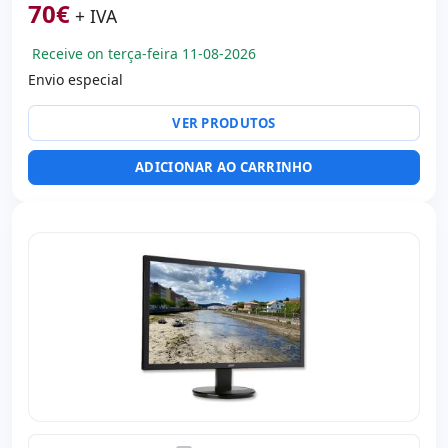
cd/m2 · Ângulo visão 160°v/170°h
70
€
+ IVA
Portas de vídeo:
VGA · DVI
Específico tela:
Apoio VESA · Pedestal
Receive on terça-feira 11-08-2026
Outros:
hR embalagens
Envio especial
Dimensões:
50.3x37.5x21 cm.
VER PRODUTOS
Peso:
2.50 Kg.
ADICIONAR AO CARRINHO