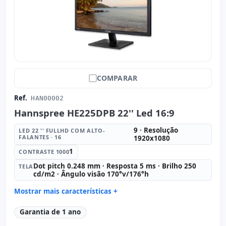
COMPARAR
Ref.
HAN00002
Hannspree HE225DPB 22'' Led 16:9
9 · Resolução
LED 22 '' FULLHD COM ALTO-
FALANTES · 16
1920x1080
1
CONTRASTE 1000
Dot pitch 0.248 mm · Resposta 5 ms · Brilho 250
TELA
cd/m2 · Ângulo visão 170°v/176°h
Mostrar mais características +
Led 22 '' FullHD com Alto-falantes · 16:
9 · Resolução
Garantia de 1 ano
1920x1080