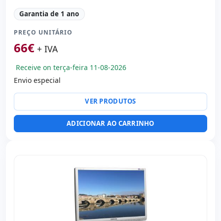
LCD 22 '' FullHD 16:
9 · Resolução 1920x1080
Garantia de 1 ano
Contraste 1000:
1
PREÇO UNITÁRIO
Tela:
Dot pitch 0.248 mm · Resposta 5 ms · Brilho 250
cd/m2 · Ângulo visão 170°v/160°h
66
€
+ IVA
Portas de vídeo:
VGA
Específico tela:
Apoio VESA · Pedestal
Receive on terça-feira 11-08-2026
Outros:
hR embalagens
Envio especial
Dimensões:
52x40x19 cm.
VER PRODUTOS
Peso:
3.70 Kg.
ADICIONAR AO CARRINHO