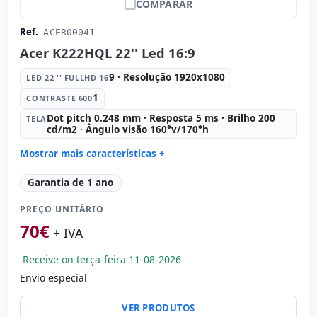
COMPARAR
Ref.
ACER00041
Acer K222HQL 22'' Led 16:9
9 · Resolução 1920x1080
LED 22 '' FULLHD 16
1
CONTRASTE 600
Dot pitch 0.248 mm · Resposta 5 ms · Brilho 200
TELA
cd/m2 · Ângulo visão 160°v/170°h
Mostrar mais características +
Led 22 '' FullHD 16:
9 · Resolução 1920x1080
Garantia de 1 ano
Contraste 600:
1
PREÇO UNITÁRIO
Tela:
Dot pitch 0.248 mm · Resposta 5 ms · Brilho 200
cd/m2 · Ângulo visão 160°v/170°h
70
€
+ IVA
Portas de vídeo:
VGA · DVI
Específico tela:
Apoio VESA · Pedestal
Receive on terça-feira 11-08-2026
Outros:
hR embalagens
Envio especial
Dimensões:
51x40x21 cm.
VER PRODUTOS
Peso:
3.00 Kg.