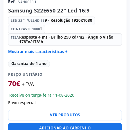
Ref.
SAM00111
Samsung S22E650 22" Led 16:9
9 · Resolução 1920x1080
LED 22 '' FULLHD 16
1
CONTRASTE 1000
Resposta 4 ms · Brilho 250 cd/m2 · Ângulo visão
TELA
178°v/178°h
Mostrar mais características +
Led 22 '' FullHD 16:
9 · Resolução 1920x1080
Garantia de 1 ano
Contraste 1000:
1
PREÇO UNITÁRIO
Tela:
Resposta 4 ms · Brilho 250 cd/m2 · Ângulo visão
178°v/178°h
70
€
+ IVA
Portas de vídeo:
VGA · Display Port · DVI
Específico tela:
Apoio VESA · Pedestal · Regulável em
Receive on terça-feira 11-08-2026
altura
Envio especial
Outros:
hR embalagens
Dimensões:
50.2x36.3x21 cm.
VER PRODUTOS
Peso:
4.70 Kg.
ADICIONAR AO CARRINHO