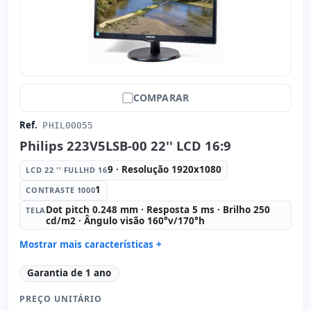
COMPARAR
Ref.
PHIL00055
Philips 223V5LSB-00 22'' LCD 16:9
9 · Resolução 1920x1080
LCD 22 '' FULLHD 16
1
CONTRASTE 1000
Dot pitch 0.248 mm · Resposta 5 ms · Brilho 250
TELA
cd/m2 · Ângulo visão 160°v/170°h
Mostrar mais características +
LCD 22 '' FullHD 16:
9 · Resolução 1920x1080
Garantia de 1 ano
Contraste 1000:
1
PREÇO UNITÁRIO
Tela:
Dot pitch 0.248 mm · Resposta 5 ms · Brilho 250