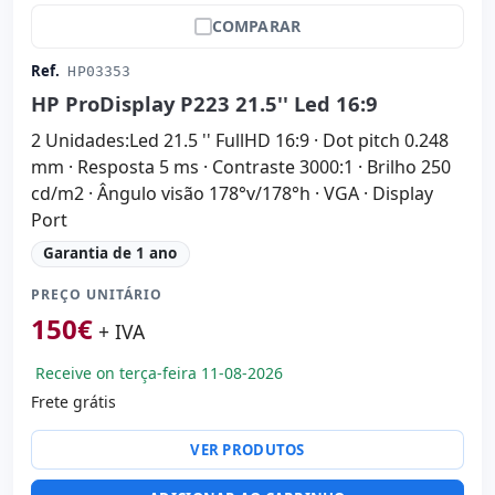
COMPARAR
Ref.
HP03353
HP ProDisplay P223 21.5'' Led 16:9
2 Unidades:Led 21.5 '' FullHD 16:9 · Dot pitch 0.248
mm · Resposta 5 ms · Contraste 3000:1 · Brilho 250
cd/m2 · Ângulo visão 178°v/178°h · VGA · Display
Port
Garantia de 1 ano
PREÇO UNITÁRIO
150
€
+ IVA
Receive on terça-feira 11-08-2026
Frete grátis
VER PRODUTOS