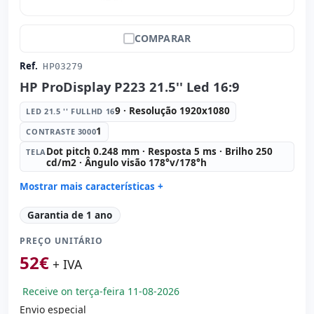
COMPARAR
Ref.
HP03279
HP ProDisplay P223 21.5'' Led 16:9
9 · Resolução 1920x1080
LED 21.5 '' FULLHD 16
1
CONTRASTE 3000
Dot pitch 0.248 mm · Resposta 5 ms · Brilho 250
TELA
cd/m2 · Ângulo visão 178°v/178°h
Mostrar mais características +
Led 21.5 '' FullHD 16:
9 · Resolução 1920x1080
Garantia de 1 ano
Contraste 3000:
1
PREÇO UNITÁRIO
Tela:
Dot pitch 0.248 mm · Resposta 5 ms · Brilho 250
cd/m2 · Ângulo visão 178°v/178°h
52
€
+ IVA
Portas de vídeo:
VGA · Display Port
Específico tela:
Apoio VESA
Receive on terça-feira 11-08-2026
Dimensões:
51x32x5 cm.
Envio especial