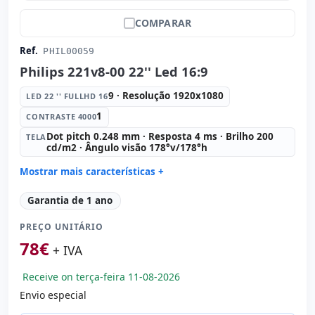
COMPARAR
Ref.
PHIL00059
Philips 221v8-00 22'' Led 16:9
9 · Resolução 1920x1080
LED 22 '' FULLHD 16
1
CONTRASTE 4000
Dot pitch 0.248 mm · Resposta 4 ms · Brilho 200
TELA
cd/m2 · Ângulo visão 178°v/178°h
Mostrar mais características +
Led 22 '' FullHD 16:
9 · Resolução 1920x1080
Garantia de 1 ano
Contraste 4000:
1
PREÇO UNITÁRIO
Tela:
Dot pitch 0.248 mm · Resposta 4 ms · Brilho 200
cd/m2 · Ângulo visão 178°v/178°h
78
€
+ IVA
Portas de vídeo:
VGA · HDMI
Específico tela:
Apoio VESA · Pedestal
Receive on terça-feira 11-08-2026
Outros:
hR embalagens
Envio especial
Dimensões:
49x38x22 cm.