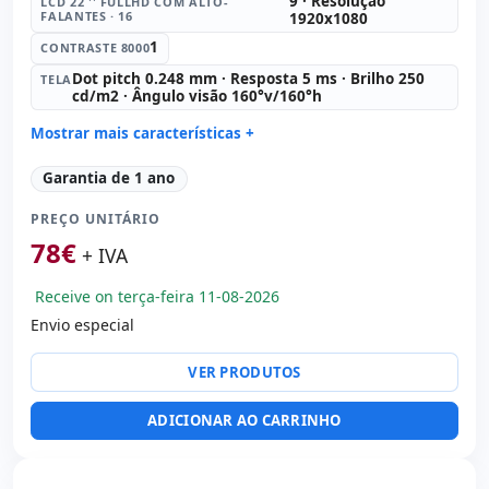
9 · Resolução
LCD 22 '' FULLHD COM ALTO-
FALANTES · 16
1920x1080
1
CONTRASTE 8000
Dot pitch 0.248 mm · Resposta 5 ms · Brilho 250
TELA
cd/m2 · Ângulo visão 160°v/160°h
Mostrar mais características +
LCD 22 '' FullHD com Alto-falantes · 16:
9 · Resolução
Garantia de 1 ano
1920x1080
Contraste 8000:
1
PREÇO UNITÁRIO
Tela:
Dot pitch 0.248 mm · Resposta 5 ms · Brilho 250
78
€
+ IVA
cd/m2 · Ângulo visão 160°v/160°h
Portas de vídeo:
VGA · HDMI · DVI
Receive on terça-feira 11-08-2026
Específico tela:
Apoio VESA · Pedestal
Envio especial
Outros:
hR embalagens
Dimensões:
51x41x20 cm.
VER PRODUTOS
Peso:
3.60 Kg.
ADICIONAR AO CARRINHO