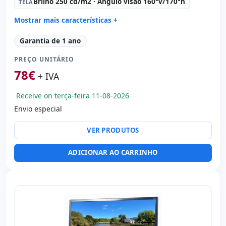
Brilho 250 cd/m2 · Ângulo visão 160°v/170°h
TELA
Mostrar mais características +
Led 22 '' FullHD 16:
9 · Resolução 1920x1080
Garantia de 1 ano
Contraste 1000:
1
PREÇO UNITÁRIO
Tela:
Brilho 250 cd/m2 · Ângulo visão 160°v/170°h
78
€
Portas de vídeo:
VGA · HDMI
+ IVA
Específico tela:
Apoio VESA · Pedestal
Receive on terça-feira 11-08-2026
Outros:
hR embalagens
Envio especial
Dimensões:
50.3x37.5x21 cm.
Peso:
2.50 Kg.
VER PRODUTOS
ADICIONAR AO CARRINHO