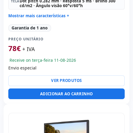
Dot pitch 0.282 mm · Resposta 5 ms · Brilho 300
TELA
cd/m2 · Ângulo visão 60°v/60°h
Mostrar mais características +
LCD 22 '' HD 16:
9 · Resolução 1680x1050
Garantia de 1 ano
Contraste 800:
1
PREÇO UNITÁRIO
Tela:
Dot pitch 0.282 mm · Resposta 5 ms · Brilho 300
cd/m2 · Ângulo visão 60°v/60°h
78
€
+ IVA
Portas de vídeo:
VGA · DVI
Específico tela:
Apoio VESA · Pedestal
Receive on terça-feira 11-08-2026
Outros:
hR embalagens
Envio especial
Dimensões:
51x41x17 cm.
VER PRODUTOS
Peso:
6.60 Kg.
ADICIONAR AO CARRINHO