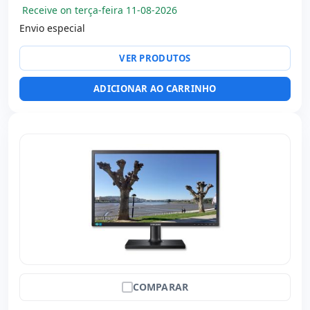
Específico tela:
Pedestal · Regulável em altura
Receive on terça-feira 11-08-2026
Outros:
hR embalagens
Envio especial
Dimensões:
50x37.5x21 cm.
Peso:
6.40 Kg.
VER PRODUTOS
ADICIONAR AO CARRINHO
COMPARAR