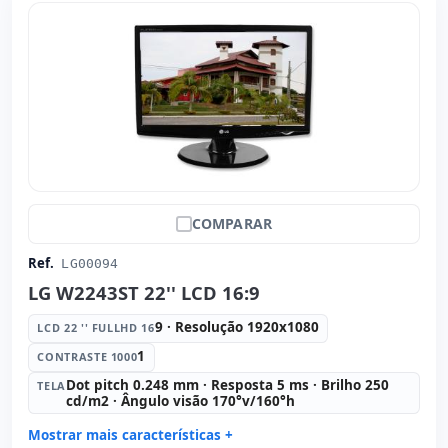
COMPARAR
Ref.
LG00094
LG W2243ST 22'' LCD 16:9
9 · Resolução 1920x1080
LCD 22 '' FULLHD 16
1
CONTRASTE 1000
Dot pitch 0.248 mm · Resposta 5 ms · Brilho 250
TELA
cd/m2 · Ângulo visão 170°v/160°h
Mostrar mais características +