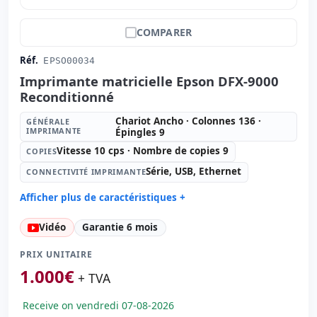
COMPARER
Réf.
EPSO00034
Imprimante matricielle Epson DFX-9000
Reconditionné
Chariot Ancho · Colonnes 136 ·
GÉNÉRALE
IMPRIMANTE
Épingles 9
Vitesse 10 cps · Nombre de copies 9
COPIES
Série, USB, Ethernet
CONNECTIVITÉ IMPRIMANTE
Afficher plus de caractéristiques +
Générale imprimante:
Chariot Ancho · Colonnes 136 ·
Vidéo
Garantie 6 mois
Épingles 9
Copies:
Vitesse 10 cps · Nombre de copies 9
PRIX UNITAIRE
Connectivité imprimante:
Série, USB, Ethernet
1.000
€
+ TVA
Format papier:
Papier continu · Feuilles simples
Consommables:
Ruban (nouveau)
Receive on vendredi 07-08-2026