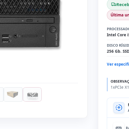
Receb
Última u
PROCESSAD
Intel Core 
DISCO RÍGI
256 Gb. SS
Ver especif
OBSERVAÇ
1xPCIe X1
Vídeo
R