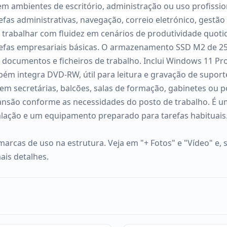
r em ambientes de escritório, administração ou uso profissi
efas administrativas, navegação, correio eletrónico, gestão
rabalhar com fluidez em cenários de produtividade quot
arefas empresariais básicas. O armazenamento SSD M2 de 25
e a documentos e ficheiros de trabalho. Inclui Windows 11
bém integra DVD-RW, útil para leitura e gravação de supor
em secretárias, balcões, salas de formação, gabinetes ou p
ansão conforme as necessidades do posto de trabalho. É 
stalação e um equipamento preparado para tarefas habituais
marcas de uso na estrutura. Veja em "+ Fotos" e "Vídeo" e, 
ais detalhes.