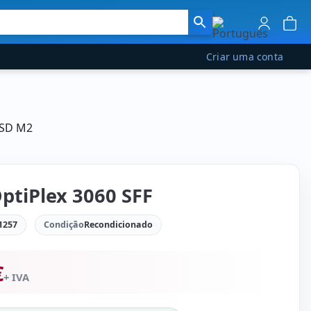
Criar uma conta
SSD M2
OptiPlex 3060 SFF
1257
Condição
Recondicionado
€
+ IVA