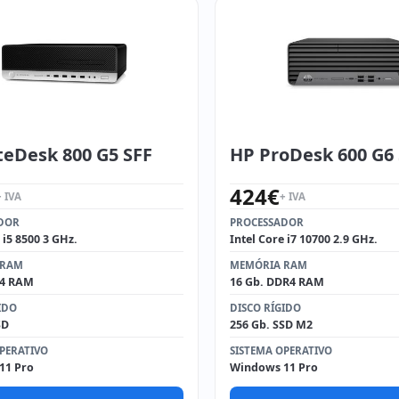
teDesk 800 G5 SFF
HP ProDesk 600 G6
424
€
+ IVA
+ IVA
DOR
PROCESSADOR
 i5 8500 3 GHz.
Intel Core i7 10700 2.9 GHz.
 RAM
MEMÓRIA RAM
R4 RAM
16 Gb. DDR4 RAM
IDO
DISCO RÍGIDO
SD
256 Gb. SSD M2
PERATIVO
SISTEMA OPERATIVO
11 Pro
Windows 11 Pro