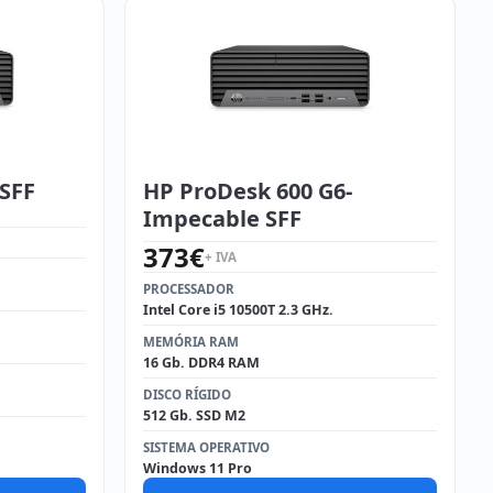
 SFF
HP ProDesk 600 G6-
Impecable SFF
373
€
+ IVA
PROCESSADOR
Intel Core i5 10500T 2.3 GHz.
MEMÓRIA RAM
16 Gb. DDR4 RAM
DISCO RÍGIDO
512 Gb. SSD M2
SISTEMA OPERATIVO
Windows 11 Pro