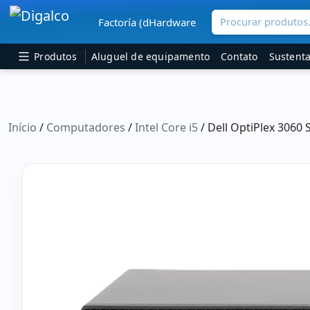
Procurar produtos.
Factoría (dHardware
Navegação principal
Produtos
Aluguel de equipamento
Contato
Sustenta
Início
/
Computadores
/
Intel Core i5
/ Dell OptiPlex 3060