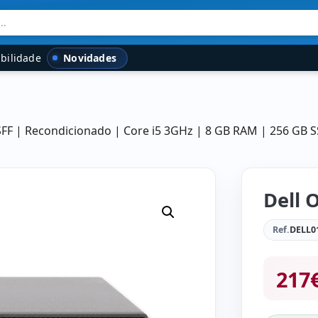
..
Novidades
bilidade
 SFF | Recondicionado | Core i5 3GHz | 8 GB RAM | 256 GB 
Dell 
Ref.
DELL0
217