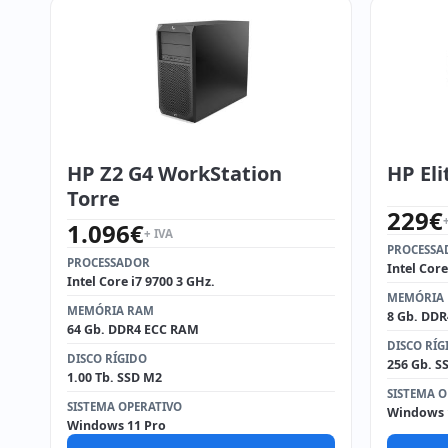
HP Z2 G4 WorkStation
HP Eli
Torre
229
€
1.096
€
+ IVA
PROCESSA
PROCESSADOR
Intel Core
Intel Core i7 9700 3 GHz.
MEMÓRIA
MEMÓRIA RAM
8 Gb. DD
64 Gb. DDR4 ECC RAM
DISCO RÍG
DISCO RÍGIDO
256 Gb. S
1.00 Tb. SSD M2
SISTEMA O
SISTEMA OPERATIVO
Windows 
Windows 11 Pro