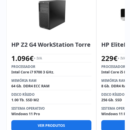
HP Z2 G4 WorkStation Torre
HP EliteD
1.096
€
229
€
+ IVA
+ IVA
PROCESSADOR
PROCESSADOR
Intel Core i7 9700 3 GHz.
Intel Core i5 85
MEMÓRIA RAM
MEMÓRIA RAM
64 Gb. DDR4 ECC RAM
8 Gb. DDR4 RAM
DISCO RÍGIDO
DISCO RÍGIDO
1.00 Tb. SSD M2
256 Gb. SSD
SISTEMA OPERATIVO
SISTEMA OPERAT
Windows 11 Pro
Windows 11 Pro
VER PRODUTOS
V