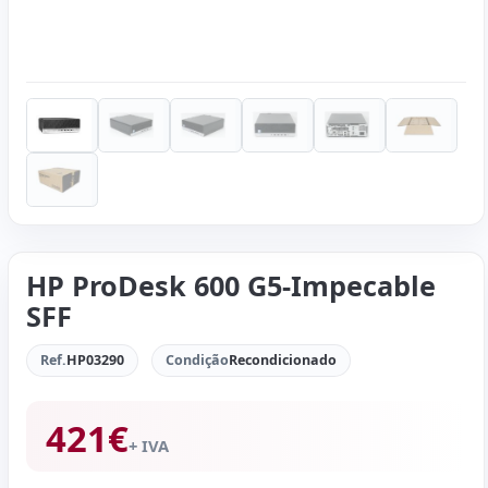
HP ProDesk 600 G5-Impecable
SFF
Ref.
HP03290
Condição
Recondicionado
421
€
+ IVA