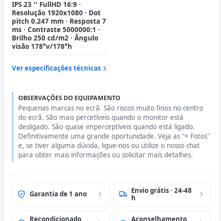
IPS 23 '' FullHD 16:9 ·
Resolução 1920x1080 · Dot
pitch 0.247 mm · Resposta 7
ms · Contraste 5000000:1 ·
Brilho 250 cd/m2 · Ângulo
visão 178°v/178°h
Ver especificações técnicas
OBSERVAÇÕES DO EQUIPAMENTO
Pequenas marcas no ecrã. São riscos muito finos no centro
do ecrã. São mais percetíveis quando o monitor está
desligado. São quase imperceptíveis quando está ligado.
Definitivamente uma grande oportunidade. Veja as "+ Fotos"
e, se tiver alguma dúvida, ligue-nos ou utilize o nosso chat
para obter mais informações ou solicitar mais detalhes.
Envio grátis · 24-48
Garantia de 1 ano
h
Recondicionado
Aconselhamento