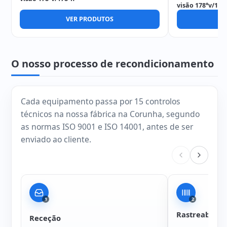
visão 178°v/178
VER PRODUTOS
V
O nosso processo de recondicionamento
Cada equipamento passa por 15 controlos
técnicos na nossa fábrica na Corunha, segundo
as normas ISO 9001 e ISO 14001, antes de ser
enviado ao cliente.
1
2
Rastreabilida
Receção