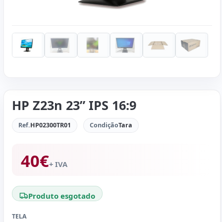
HP Z23n 23” IPS 16:9
Ref.
HP02300TR01
Condição
Tara
40
€
+ IVA
Produto esgotado
TELA