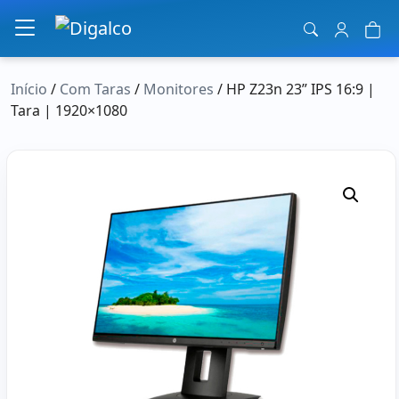
Navegação principal
Início
/
Com Taras
/
Monitores
/ HP Z23n 23” IPS 16:9 |
Tara | 1920×1080