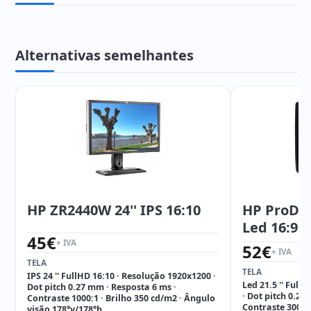
Alternativas semelhantes
HP ZR2440W 24'' IPS 16:10
HP ProDisp
Led 16:9
45
€
+ IVA
52
€
+ IVA
TELA
TELA
IPS 24 '' FullHD 16:10 · Resolução 1920x1200 ·
Led 21.5 '' Full
Dot pitch 0.27 mm · Resposta 6 ms ·
· Dot pitch 0.24
Contraste 1000:1 · Brilho 350 cd/m2 · Ângulo
Contraste 3000:1
visão 178°v/178°h