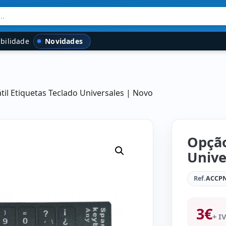
..
Novidades
bilidade
til Etiquetas Teclado Universales | Novo
Opção
Unive
Ref.
ACCPN
3
€
+ I