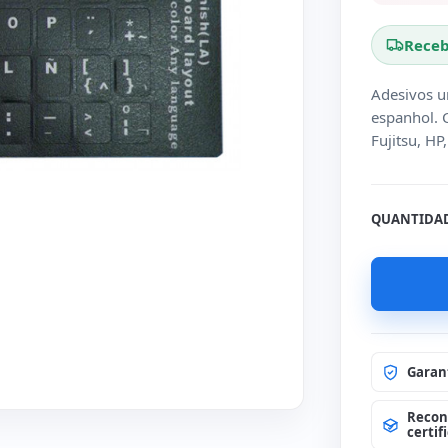
Receb
Adesivos u
espanhol. 
Fujitsu, HP
QUANTIDA
Garan
Recon
certif