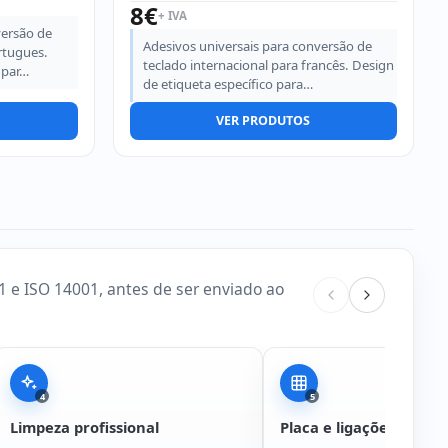
8
€
+ IVA
versão de
Adesivos universais para conversão de
rtugues.
teclado internacional para francês. Design
 par…
de etiqueta específico para…
VER PRODUTOS
 e ISO 14001, antes de ser enviado ao
4
5
Limpeza profissional
Placa e ligações