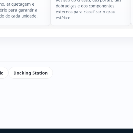
Revisão do chassis, das portas, das
rno, etiquetagem e
dobradiças e dos componentes
rie para garantir a
externos para classificar o grau
ade de cada unidade.
estético.
ic
Docking Station