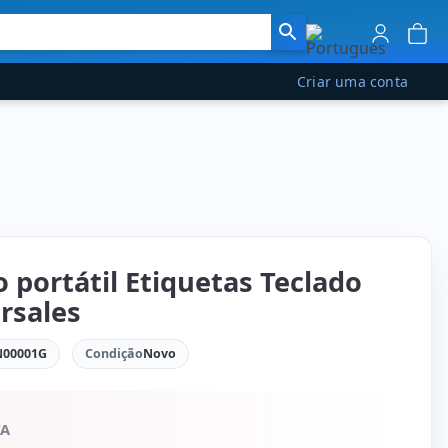
Criar uma conta
 portátil Etiquetas Teclado
rsales
00001G
Condição
Novo
VA