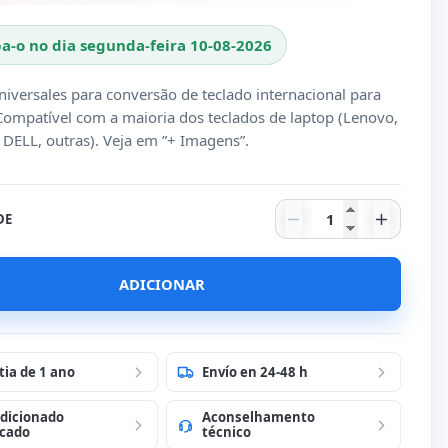
a-o no dia segunda-feira 10-08-2026
niversales para conversão de teclado internacional para
Compatível com a maioria dos teclados de laptop (Lenovo,
, DELL, outras). Veja em ”+ Imagens”.
Quantidade de Opç
DE
ADICIONAR
tia de 1 ano
Envío en 24-48 h
dicionado
Aconselhamento
icado
técnico