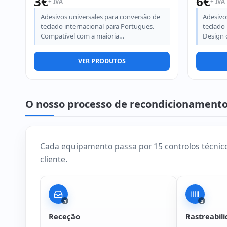
3
€
6
€
+ IVA
+ IVA
Adesivos universales para conversão de
Adesivo
teclado internacional para Portugues.
teclado 
Compatível com a maioria…
Design 
VER PRODUTOS
O nosso processo de recondicionament
Cada equipamento passa por 15 controlos técnico
cliente.
1
2
Receção
Rastreabil