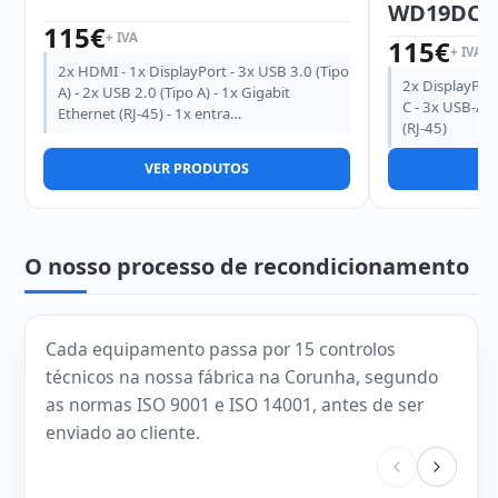
WD19DCS 
115
€
+ IVA
115
€
+ IVA
2x HDMI - 1x DisplayPort - 3x USB 3.0 (Tipo
2x DisplayPort
A) - 2x USB 2.0 (Tipo A) - 1x Gigabit
C - 3x USB-A 3
Ethernet (RJ-45) - 1x entra…
(RJ-45)
VER PRODUTOS
V
O nosso processo de recondicionamento
Cada equipamento passa por 15 controlos
técnicos na nossa fábrica na Corunha, segundo
as normas ISO 9001 e ISO 14001, antes de ser
enviado ao cliente.